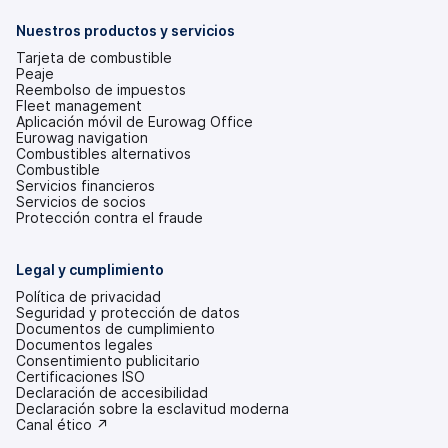
una
pestaña
Nuestros productos y servicios
nueva)
Tarjeta de combustible
Peaje
Reembolso de impuestos
Fleet management
Aplicación móvil de Eurowag Office
Eurowag navigation
Combustibles alternativos
Combustible
Servicios financieros
Servicios de socios
Protección contra el fraude
Legal y cumplimiento
Política de privacidad
Seguridad y protección de datos
Documentos de cumplimiento
Documentos legales
Consentimiento publicitario
Certificaciones ISO
Declaración de accesibilidad
(se
Declaración sobre la esclavitud moderna
abre
(se
Canal ético ↗
en
abre