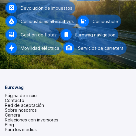
Devolución de impuestos
Combustibles alternativos
Combustible
Gestión de flotas
Eurowag navigation
Movilidad eléctrica
Servicios de carretera
Eurowag
Página de inicio
Contacto
Red de aceptación
Sobre nosotros
Carrera
Relaciones con inversores
(se
Blog
abre
Para los medios
en