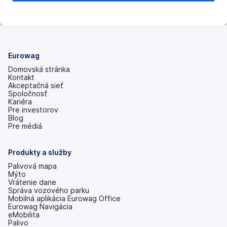
Eurowag
Domovská stránka
Kontakt
Akceptačná sieť
Spoločnosť
Kariéra
Pre investorov
(otvoriť
Blog
s
Pre médiá
novou
kartou)
Produkty a služby
Palivová mapa
Mýto
Vrátenie dane
Správa vozového parku
Mobilná aplikácia Eurowag Office
Eurowag Navigácia
eMobilita
Palivo