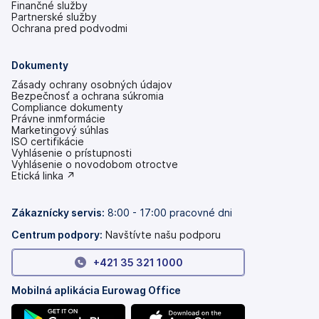
Finančné služby
Partnerské služby
Ochrana pred podvodmi
Dokumenty
Zásady ochrany osobných údajov
Bezpečnosť a ochrana súkromia
Compliance dokumenty
Právne inmformácie
Marketingový súhlas
ISO certifikácie
Vyhlásenie o prístupnosti
(otvoriť
Vyhlásenie o novodobom otroctve
s
(otvoriť
Etická linka ↗
novou
s
kartou)
novou
kartou)
Zákaznícky servis:
8:00 - 17:00 pracovné dni
Centrum podpory:
Navštívte našu podporu
+421 35 321 1000
Mobilná aplikácia Eurowag Office