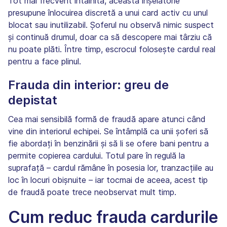
Tot mai frecvent întâlnită, această înșelătorie
presupune înlocuirea discretă a unui card activ cu unul
blocat sau inutilizabil. Șoferul nu observă nimic suspect
și continuă drumul, doar ca să descopere mai târziu că
nu poate plăti. Între timp, escrocul folosește cardul real
pentru a face plinul.
Frauda din interior: greu de
depistat
Cea mai sensibilă formă de fraudă apare atunci când
vine din interiorul echipei. Se întâmplă ca unii șoferi să
fie abordați în benzinării și să li se ofere bani pentru a
permite copierea cardului. Totul pare în regulă la
suprafață – cardul rămâne în posesia lor, tranzacțiile au
loc în locuri obișnuite – iar tocmai de aceea, acest tip
de fraudă poate trece neobservat mult timp.
Cum reduc frauda cardurile