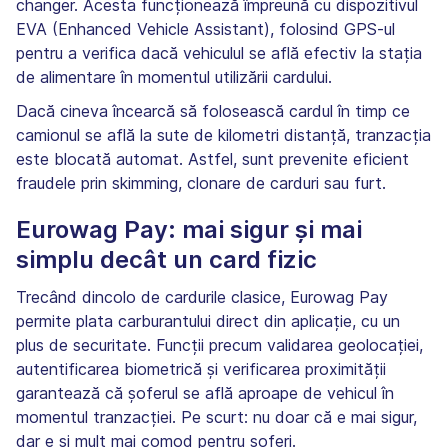
changer. Acesta funcționează împreună cu dispozitivul
EVA (Enhanced Vehicle Assistant), folosind GPS-ul
pentru a verifica dacă vehiculul se află efectiv la stația
de alimentare în momentul utilizării cardului.
Dacă cineva încearcă să folosească cardul în timp ce
camionul se află la sute de kilometri distanță, tranzacția
este blocată automat. Astfel, sunt prevenite eficient
fraudele prin skimming, clonare de carduri sau furt.
Eurowag Pay: mai sigur și mai
simplu decât un card fizic
Trecând dincolo de cardurile clasice, Eurowag Pay
permite plata carburantului direct din aplicație, cu un
plus de securitate. Funcții precum validarea geolocației,
autentificarea biometrică și verificarea proximității
garantează că șoferul se află aproape de vehicul în
momentul tranzacției. Pe scurt: nu doar că e mai sigur,
dar e și mult mai comod pentru șoferi.