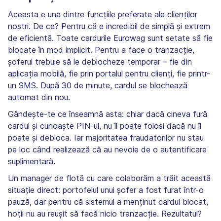
Aceasta e una dintre funcțiile preferate ale clienților
noștri. De ce? Pentru că e incredibil de simplă și extrem
de eficientă. Toate cardurile Eurowag sunt setate să fie
blocate în mod implicit. Pentru a face o tranzacție,
șoferul trebuie să le deblocheze temporar – fie din
aplicația mobilă, fie prin portalul pentru clienți, fie printr-
un SMS. După 30 de minute, cardul se blochează
automat din nou.
Gândește-te ce înseamnă asta: chiar dacă cineva fură
cardul și cunoaște PIN-ul, nu îl poate folosi dacă nu îl
poate și debloca. Iar majoritatea fraudatorilor nu stau
pe loc când realizează că au nevoie de o autentificare
suplimentară.
Un manager de flotă cu care colaborăm a trăit această
situație direct: portofelul unui șofer a fost furat într-o
pauză, dar pentru că sistemul a menținut cardul blocat,
hoții nu au reușit să facă nicio tranzacție. Rezultatul?