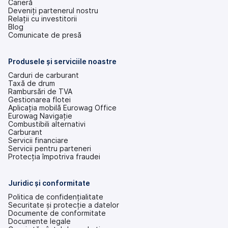
Carieră
Deveniți partenerul nostru
Relații cu investitorii
(se
Blog
deschide
Comunicate de presă
într-
o
filă
Produsele și serviciile noastre
nouă)
Carduri de carburant
Taxă de drum
Rambursări de TVA
Gestionarea flotei
Aplicația mobilă Eurowag Office
Eurowag Navigație
Combustibili alternativi
Carburant
Servicii financiare
Servicii pentru parteneri
Protecția împotriva fraudei
Juridic și conformitate
Politica de confidențialitate
Securitate și protecție a datelor
Documente de conformitate
Documente legale