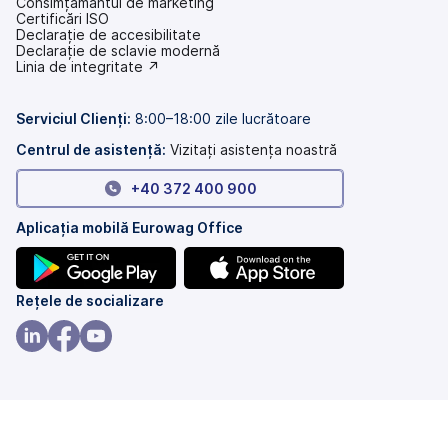
Consimțământul de marketing
Certificări ISO
Declarație de accesibilitate
(se
Declarație de sclavie modernă
deschide
(se
Linia de integritate ↗
într-
deschide
o
într-
filă
o
Serviciul Clienți:
8:00–18:00 zile lucrătoare
nouă)
filă
nouă)
Centrul de asistență:
Vizitați asistența noastră
+40 372 400 900
Aplicația mobilă Eurowag Office
(se
(se
Rețele de socializare
deschide
deschide
într-
într-
(se
(se
(se
o
o
deschide
deschide
deschide
filă
filă
într-
într-
într-
nouă)
nouă)
o
o
o