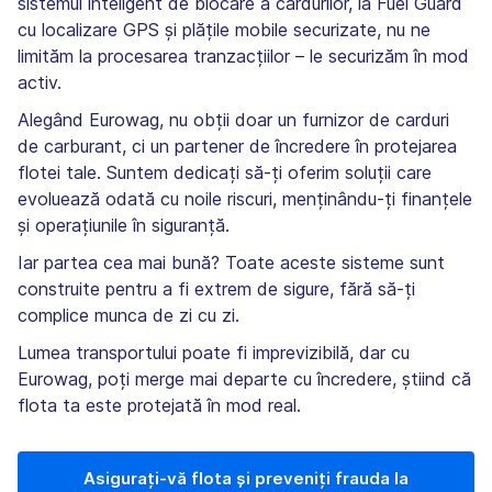
sistemul inteligent de blocare a cardurilor, la Fuel Guard
cu localizare GPS și plățile mobile securizate, nu ne
limităm la procesarea tranzacțiilor – le securizăm în mod
activ.
Alegând Eurowag, nu obții doar un furnizor de carduri
de carburant, ci un partener de încredere în protejarea
flotei tale. Suntem dedicați să-ți oferim soluții care
evoluează odată cu noile riscuri, menținându-ți finanțele
și operațiunile în siguranță.
Iar partea cea mai bună? Toate aceste sisteme sunt
construite pentru a fi extrem de sigure, fără să-ți
complice munca de zi cu zi.
Lumea transportului poate fi imprevizibilă, dar cu
Eurowag, poți merge mai departe cu încredere, știind că
flota ta este protejată în mod real.
Asigurați-vă flota și preveniți frauda la