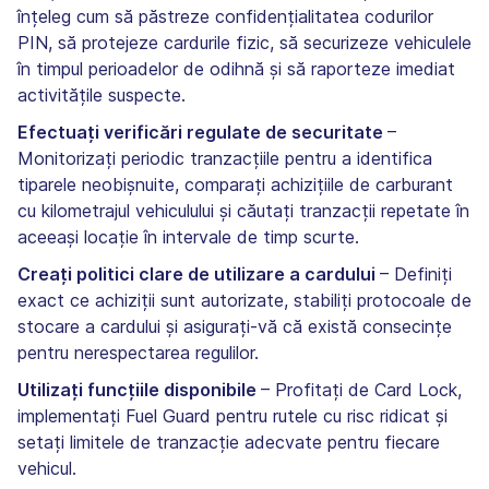
înțeleg cum să păstreze confidențialitatea codurilor
PIN, să protejeze cardurile fizic, să securizeze vehiculele
în timpul perioadelor de odihnă și să raporteze imediat
activitățile suspecte.
Efectuați verificări regulate de securitate
–
Monitorizați periodic tranzacțiile pentru a identifica
tiparele neobișnuite, comparați achizițiile de carburant
cu kilometrajul vehiculului și căutați tranzacții repetate în
aceeași locație în intervale de timp scurte.
Creați politici clare de utilizare a cardului
– Definiți
exact ce achiziții sunt autorizate, stabiliți protocoale de
stocare a cardului și asigurați-vă că există consecințe
pentru nerespectarea regulilor.
Utilizați funcțiile disponibile
– Profitați de Card Lock,
implementați Fuel Guard pentru rutele cu risc ridicat și
setați limitele de tranzacție adecvate pentru fiecare
vehicul.