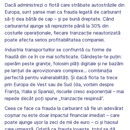
Dacă administrezi o flotă care străbate autostrăzile din
Europa, sunt șanse mari ca frauda legată de carburant
să-ți dea bătăi de cap – și pe bună dreptate. Când
carburantul ajunge să reprezinte până la 30% din
costurile operaționale, fiecare tranzacție neautorizată
poate afecta serios profitabilitatea companiei.
Industria transporturilor se confruntă cu forme de
fraudă din ce în ce mai sofisticate. Gândește-te puțin:
operăm peste granițe, folosim plăți digitale și ne bazăm
pe lanțuri de aprovizionare complexe... combinația
perfectă pentru vulnerabilități. Și dacă flota ta trece
prin Europa de Vest sau de Sud (da, vorbim despre
Franța, Italia și Spania), riscurile cresc exponențial – mai
repede decât poți spune „tranzacție respinsă”.
Ceea ce face ca frauda la carburant să fie un adevărat
coșmar nu este doar impactul financiar imediat – care
poate ajunge ușor la zeci de mii de euro – ci și haosul
care urmează. Odată ce frauda lovește, totul se dă