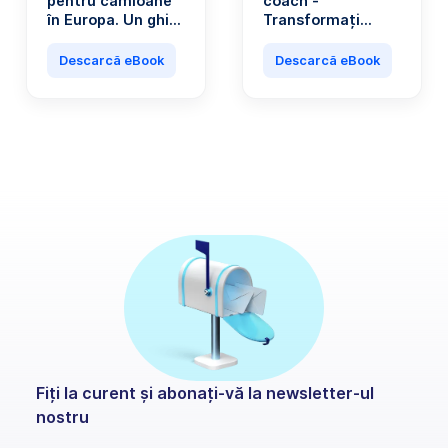
pentru camioane
coach -
în Europa. Un ghid
Transformați
practic pentru
conducerea zilnică
profesioniștii din
într-un mecanism
Descarcă eBook
Descarcă eBook
domeniul
de economisire
transporturilor.
Fiți la curent și abonați-vă la newsletter-ul
nostru