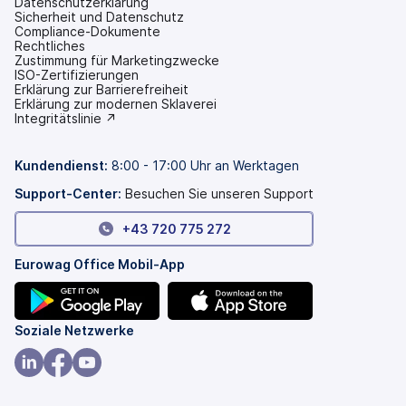
Datenschutzerklärung
Sicherheit und Datenschutz
Compliance-Dokumente
Rechtliches
Zustimmung für Marketingzwecke
ISO-Zertifizierungen
Erklärung zur Barrierefreiheit
(wird
Erklärung zur modernen Sklaverei
in
(wird
Integritätslinie ↗
einem
in
neuen
einem
Tab
neuen
Kundendienst:
8:00 - 17:00 Uhr an Werktagen
geöffnet)
Tab
geöffnet)
Support-Center:
Besuchen Sie unseren Support
+43 720 775 272
Eurowag Office Mobil-App
(wird
(wird
Soziale Netzwerke
in
in
einem
einem
(wird
(wird
(wird
neuen
neuen