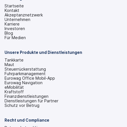
Startseite
Kontakt
Akzeptanznetzwerk
Unternehmen
Karriere
Investoren
(wird
Blog
in
Für Medien
einem
neuen
Tab
Unsere Produkte und Dienstleistungen
geöffnet)
Tankkarte
Maut
Steuerrückerstattung
Fuhrparkmanagement
Eurowag Office Mobil-App
Eurowag Navigation
eMobilität
Kraftstoff
Finanzdienstleistungen
Dienstleistungen für Partner
Schutz vor Betrug
Recht und Compliance