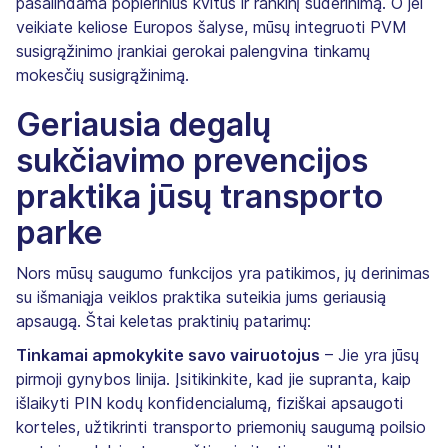
pašalindama popierinius kvitus ir rankinį suderinimą. O jei
veikiate keliose Europos šalyse, mūsų integruoti PVM
susigrąžinimo įrankiai gerokai palengvina tinkamų
mokesčių susigrąžinimą.
Geriausia degalų
sukčiavimo prevencijos
praktika jūsų transporto
parke
Nors mūsų saugumo funkcijos yra patikimos, jų derinimas
su išmaniąja veiklos praktika suteikia jums geriausią
apsaugą. Štai keletas praktinių patarimų:
Tinkamai apmokykite savo vairuotojus
– Jie yra jūsų
pirmoji gynybos linija. Įsitikinkite, kad jie supranta, kaip
išlaikyti PIN kodų konfidencialumą, fiziškai apsaugoti
korteles, užtikrinti transporto priemonių saugumą poilsio