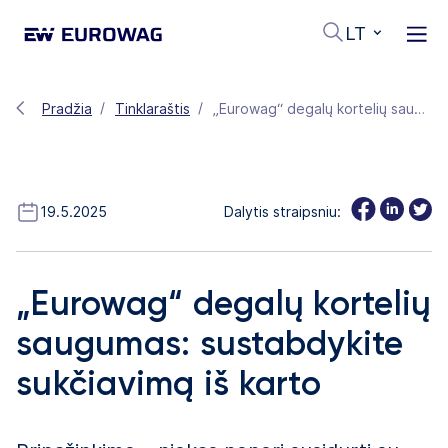
LT
Pradžia
Tinklaraštis
„Eurowag“ degalų kortelių saugumas: sustabdykite sukčiavimą iš karto
19.5.2025
Dalytis straipsniu:
„Eurowag“ degalų kortelių
saugumas: sustabdykite
sukčiavimą iš karto