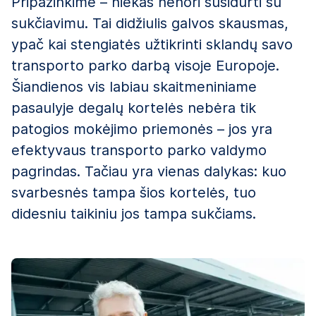
Pripažinkime – niekas nenori susidurti su
sukčiavimu. Tai didžiulis galvos skausmas,
ypač kai stengiatės užtikrinti sklandų savo
transporto parko darbą visoje Europoje.
Šiandienos vis labiau skaitmeniniame
pasaulyje degalų kortelės nebėra tik
patogios mokėjimo priemonės – jos yra
efektyvaus transporto parko valdymo
pagrindas. Tačiau yra vienas dalykas: kuo
svarbesnės tampa šios kortelės, tuo
didesniu taikiniu jos tampa sukčiams.