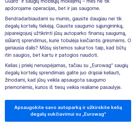
Guard“ ir saugių mobiliųjų mokėjimų – mes ne tik
apdorojame operacijas, bet ir jas saugome.
Bendradarbiaudami su mumis, gausite daugiau nei tik
degalų kortelių tiekėją. Gausite saugumo sąjungininką,
įsipareigojusį užtikrinti jūsų autoparko finansų saugumą,
siūlantį sprendimus, kurie tobulėja keičiantis grėsmėms. O
geriausia dalis? Mūsų sistemos sukurtos taip, kad būtų
itin saugios, bet kartu ir patogios naudoti.
Kelias į priekį nenuspėjamas, tačiau su „Eurowag“ saugių
degalų kortelių sprendimais galite juo drąsiai keliauti,
žinodami, kad jūsų veikla apsaugota saugumo
priemonėmis, kurios iš tiesų veikia realiame pasaulyje.
Apsaugokite savo autoparką ir užkirskite kelią
degalų sukčiavimui su „Eurowag“