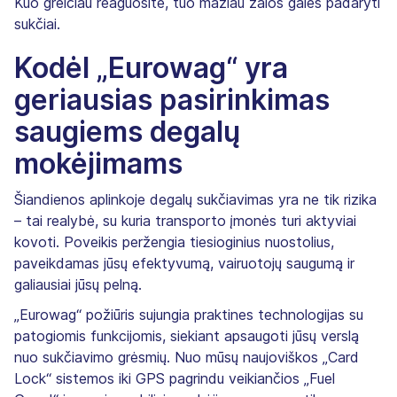
Kuo greičiau reaguosite, tuo mažiau žalos galės padaryti
sukčiai.
Kodėl „Eurowag“ yra
geriausias pasirinkimas
saugiems degalų
mokėjimams
Šiandienos aplinkoje degalų sukčiavimas yra ne tik rizika
– tai realybė, su kuria transporto įmonės turi aktyviai
kovoti. Poveikis peržengia tiesioginius nuostolius,
paveikdamas jūsų efektyvumą, vairuotojų saugumą ir
galiausiai jūsų pelną.
„Eurowag“ požiūris sujungia praktines technologijas su
patogiomis funkcijomis, siekiant apsaugoti jūsų verslą
nuo sukčiavimo grėsmių. Nuo mūsų naujoviškos „Card
Lock“ sistemos iki GPS pagrindu veikiančios „Fuel