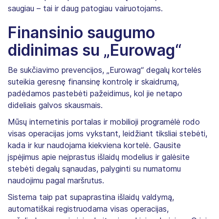
saugiau – tai ir daug patogiau vairuotojams.
Finansinio saugumo
didinimas su „Eurowag“
Be sukčiavimo prevencijos, „Eurowag“ degalų kortelės
suteikia geresnę finansinę kontrolę ir skaidrumą,
padėdamos pastebėti pažeidimus, kol jie netapo
dideliais galvos skausmais.
Mūsų internetinis portalas ir mobilioji programėlė rodo
visas operacijas joms vykstant, leidžiant tiksliai stebėti,
kada ir kur naudojama kiekviena kortelė. Gausite
įspėjimus apie neįprastus išlaidų modelius ir galėsite
stebėti degalų sąnaudas, palyginti su numatomu
naudojimu pagal maršrutus.
Sistema taip pat supaprastina išlaidų valdymą,
automatiškai registruodama visas operacijas,