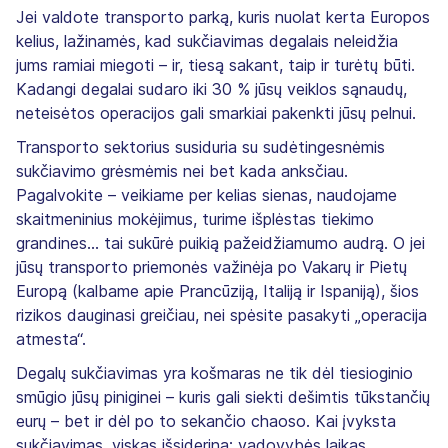
Jei valdote transporto parką, kuris nuolat kerta Europos
kelius, lažinamės, kad sukčiavimas degalais neleidžia
jums ramiai miegoti – ir, tiesą sakant, taip ir turėtų būti.
Kadangi degalai sudaro iki 30 % jūsų veiklos sąnaudų,
neteisėtos operacijos gali smarkiai pakenkti jūsų pelnui.
Transporto sektorius susiduria su sudėtingesnėmis
sukčiavimo grėsmėmis nei bet kada anksčiau.
Pagalvokite – veikiame per kelias sienas, naudojame
skaitmeninius mokėjimus, turime išplėstas tiekimo
grandines... tai sukūrė puikią pažeidžiamumo audrą. O jei
jūsų transporto priemonės važinėja po Vakarų ir Pietų
Europą (kalbame apie Prancūziją, Italiją ir Ispaniją), šios
rizikos dauginasi greičiau, nei spėsite pasakyti „operacija
atmesta“.
Degalų sukčiavimas yra košmaras ne tik dėl tiesioginio
smūgio jūsų piniginei – kuris gali siekti dešimtis tūkstančių
eurų – bet ir dėl po to sekančio chaoso. Kai įvyksta
sukčiavimas, viskas išsiderina: vadovybės laikas