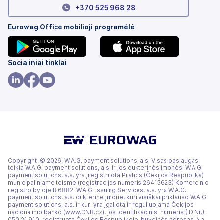
+370 525 968 28
Eurowag Office mobilioji programėlė
(atsidaro
(atsidaro
Socialiniai tinklai
naujame
naujame
skirtuke)
skirtuke)
(atsidaro
(atsidaro
(atsidaro
naujame
naujame
naujame
skirtuke)
skirtuke)
skirtuke)
Copyright © 2026, W.A.G. payment solutions, a.s. Visas paslaugas
teikia W.A.G. payment solutions, a.s. ir jos dukterinės įmonės. W.A.G.
payment solutions, a.s. yra įregistruota Prahos (Čekijos Respublika)
municipaliniame teisme (registracijos numeris 26415623) Komercinio
registro byloje B 6882. W.A.G. Issuing Services, a.s. yra W.A.G.
payment solutions, a.s. dukterinė įmonė, kuri visiškai priklauso W.A.G.
payment solutions, a.s. ir kuri yra įgaliota ir reguliuojama Čekijos
nacionalinio banko (www.CNB.cz), jos identifikacinis numeris (ID Nr.):
050 21 910, registruota Čekijos Respublikoje, buveinės adresas: Na