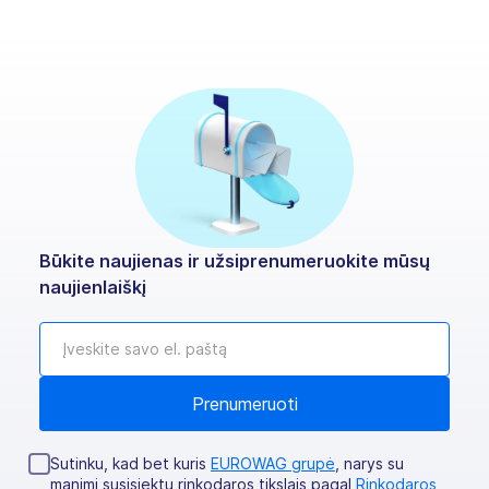
Būkite naujienas ir užsiprenumeruokite mūsų
naujienlaiškį
Sutinku, kad bet kuris
EUROWAG grupė
, narys su
manimi susisiektų rinkodaros tikslais pagal
Rinkodaros