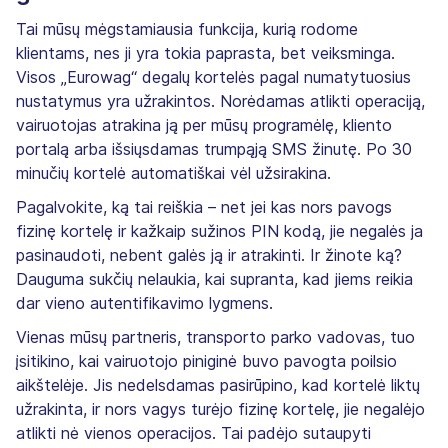
Tai mūsų mėgstamiausia funkcija, kurią rodome
klientams, nes ji yra tokia paprasta, bet veiksminga.
Visos „Eurowag“ degalų kortelės pagal numatytuosius
nustatymus yra užrakintos. Norėdamas atlikti operaciją,
vairuotojas atrakina ją per mūsų programėlę, kliento
portalą arba išsiųsdamas trumpąją SMS žinutę. Po 30
minučių kortelė automatiškai vėl užsirakina.
Pagalvokite, ką tai reiškia – net jei kas nors pavogs
fizinę kortelę ir kažkaip sužinos PIN kodą, jie negalės ja
pasinaudoti, nebent galės ją ir atrakinti. Ir žinote ką?
Dauguma sukčių nelaukia, kai supranta, kad jiems reikia
dar vieno autentifikavimo lygmens.
Vienas mūsų partneris, transporto parko vadovas, tuo
įsitikino, kai vairuotojo piniginė buvo pavogta poilsio
aikštelėje. Jis nedelsdamas pasirūpino, kad kortelė liktų
užrakinta, ir nors vagys turėjo fizinę kortelę, jie negalėjo
atlikti nė vienos operacijos. Tai padėjo sutaupyti