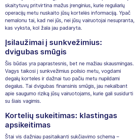
skaitytuvų pritvirtina mažus įrenginius, kurie reguliarių
operacijų metu nuskaito jūsų kortelės informaciją. Ypač
nemalonu tai, kad nei jūs, nei jūsų vairuotojai nesupranta,
kas vyksta, kol žala jau padaryta.
Įsilaužimai į sunkvežimius:
dvigubas smūgis
Šis būdas yra paprastesnis, bet ne mažiau skausmingas.
Vagys taikosi į sunkvežimius poilsio metu, vogdami
degalų korteles ir dažnai tuo pačiu metu nupildami
degalus. Tai dvigubas finansinis smūgis, jau nekalbant
apie saugumo riziką jūsų vairuotojams, kurie gali susidurti
su šiais vagimis.
Kortelių sukeitimas: klastingas
apsikeitimas
Štai vis dažniau pasitaikanti sukčiavimo schema –