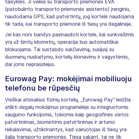
taisykles. Ji veikia su transporto priemonės EVA
(patobulinto transporto priemonės asistento) įrenginiu,
naudodama GPS, kad patvirtintų, jog kortelė naudojama
tik tada, kai transporto priemonė iš tiesų yra degalinėje.
Jei kas nors bandys pasinaudoti kortele, kai sunkvežimis
yra už šimtų kilometrų, operacija bus automatiškai
blokuojama. Tai sustabdo sukčiavimą, susijusį su
duomenų nuskaitymu, kortelių klonavimu ir vagystėmis,
dar joms neprasidėjus.
Eurowag Pay: mokėjimai mobiliuoju
telefonu be rūpesčių
Visiškai atsisakius fizinių kortelių, „Eurowag Pay“ leidžia
atlikti degalų mokėjimus programėlėje su integruotomis
saugumo funkcijomis, tokiomis kaip geografinės vietos
patvirtinimas, biometrinis patvirtinimas ir artumo
reikalavimai, užtikrinantys, kad vairuotojas iš tiesų yra
šalia transporto priemonės. Tiesą sakant, tai ne tik