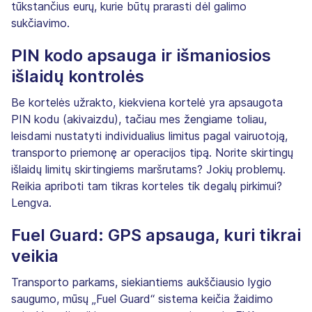
tūkstančius eurų, kurie būtų prarasti dėl galimo
sukčiavimo.
PIN kodo apsauga ir išmaniosios
išlaidų kontrolės
Be kortelės užrakto, kiekviena kortelė yra apsaugota
PIN kodu (akivaizdu), tačiau mes žengiame toliau,
leisdami nustatyti individualius limitus pagal vairuotoją,
transporto priemonę ar operacijos tipą. Norite skirtingų
išlaidų limitų skirtingiems maršrutams? Jokių problemų.
Reikia apriboti tam tikras korteles tik degalų pirkimui?
Lengva.
Fuel Guard: GPS apsauga, kuri tikrai
veikia
Transporto parkams, siekiantiems aukščiausio lygio
saugumo, mūsų „Fuel Guard“ sistema keičia žaidimo