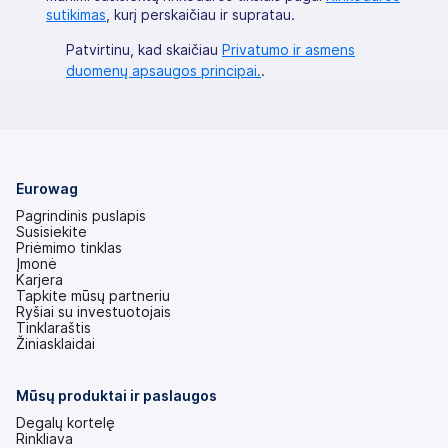
sutikimas
, kurį perskaičiau ir supratau.
Patvirtinu, kad skaičiau
Privatumo ir asmens
duomenų apsaugos principai.
.
Eurowag
Pagrindinis puslapis
Susisiekite
Priėmimo tinklas
Įmonė
Karjera
Tapkite mūsų partneriu
Ryšiai su investuotojais
(atsidaro
Tinklaraštis
naujame
Žiniasklaidai
skirtuke)
Mūsų produktai ir paslaugos
Degalų kortelę
Rinkliava