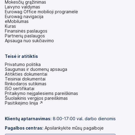
Mokesčių grąžinimas
Laivyno valdymas
Eurowag Office mobilioji programėlė
Eurowag navigacija
eMobilumas
Kuras
Finansinės paslaugos
Partnerių paslaugos
Apsauga nuo sukčiavimo
Teisė ir atitiktis
Privatumo politika
Saugumas ir duomenų apsauga
Atitikties dokumentai
Teisiniai dokumentai
Rinkodaros sutikimas
ISO sertifikatai
Pritaikymo neįgaliesiems pareiškimas
(atsidaro
Šiuolaikinis vergijos pareiškimas
naujame
(atsidaro
Pasitikėjimo linija ↗
skirtuke)
naujame
skirtuke)
Klientų aptarnavimas:
8:00-17:00 val. darbo dienomis
Pagalbos centras:
Apsilankykite mūsų pagalboje