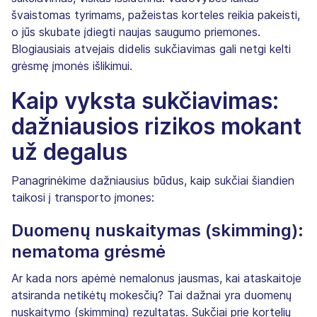
švaistomas tyrimams, pažeistas korteles reikia pakeisti,
o jūs skubate įdiegti naujas saugumo priemones.
Blogiausiais atvejais didelis sukčiavimas gali netgi kelti
grėsmę įmonės išlikimui.
Kaip vyksta sukčiavimas:
dažniausios rizikos mokant
už degalus
Panagrinėkime dažniausius būdus, kaip sukčiai šiandien
taikosi į transporto įmones:
Duomenų nuskaitymas (skimming):
nematoma grėsmė
Ar kada nors apėmė nemalonus jausmas, kai ataskaitoje
atsiranda netikėtų mokesčių? Tai dažnai yra duomenų
nuskaitymo (skimming) rezultatas. Sukčiai prie kortelių