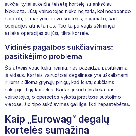
sukčiai tyliai sukeičia teisėtą kortelę su anksčiau
blokuota. Jūsų vairuotojas nieko neįtaria, kol nepabando
naudoti, jo manymu, savo kortelės, ir pamato, kad
operacijos atmetamos. Tuo tarpu vagis sėkmingai
atlieka operacijas su jūsų tikra kortele.
Vidinės pagalbos sukčiavimas:
pasitikėjimo problema
Šis atvejis ypač kelia nerimą, nes pažeidžia pasitikėjimą
iš vidaus. Kartais vairuotojai degalinėse yra užkalbinami
ir jiems siūloma grynųjų pinigų, kad leistų sukčiams
nukopijuoti jų korteles. Kadangi kortelės lieka pas
vairuotojus, o operacijos vyksta įprastose sustojimo
vietose, šio tipo sukčiavimas gali ilgai likti nepastebėtas.
Kaip „Eurowag“ degalų
kortelės sumažina