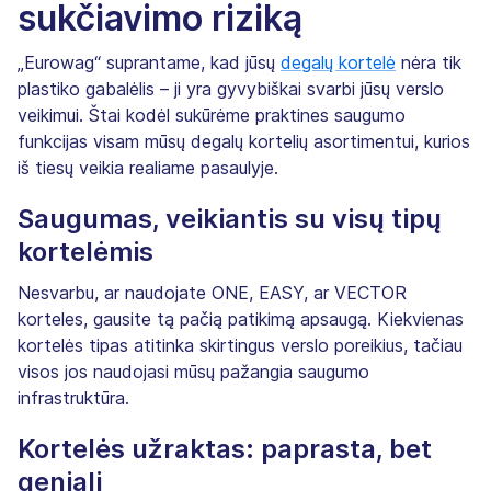
sukčiavimo riziką
„Eurowag“ suprantame, kad jūsų
degalų kortelė
nėra tik
plastiko gabalėlis – ji yra gyvybiškai svarbi jūsų verslo
veikimui. Štai kodėl sukūrėme praktines saugumo
funkcijas visam mūsų degalų kortelių asortimentui, kurios
iš tiesų veikia realiame pasaulyje.
Saugumas, veikiantis su visų tipų
kortelėmis
Nesvarbu, ar naudojate ONE, EASY, ar VECTOR
korteles, gausite tą pačią patikimą apsaugą. Kiekvienas
kortelės tipas atitinka skirtingus verslo poreikius, tačiau
visos jos naudojasi mūsų pažangia saugumo
infrastruktūra.
Kortelės užraktas: paprasta, bet
geniali