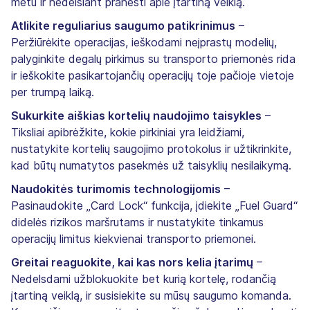
metu ir nedelsiant pranešti apie įtartiną veiklą.
Atlikite reguliarius saugumo patikrinimus
–
Peržiūrėkite operacijas, ieškodami neįprastų modelių,
palyginkite degalų pirkimus su transporto priemonės rida
ir ieškokite pasikartojančių operacijų toje pačioje vietoje
per trumpą laiką.
Sukurkite aiškias kortelių naudojimo taisykles
–
Tiksliai apibrėžkite, kokie pirkiniai yra leidžiami,
nustatykite kortelių saugojimo protokolus ir užtikrinkite,
kad būtų numatytos pasekmės už taisyklių nesilaikymą.
Naudokitės turimomis technologijomis
–
Pasinaudokite „Card Lock“ funkcija, įdiekite „Fuel Guard“
didelės rizikos maršrutams ir nustatykite tinkamus
operacijų limitus kiekvienai transporto priemonei.
Greitai reaguokite, kai kas nors kelia įtarimų
–
Nedelsdami užblokuokite bet kurią kortelę, rodančią
įtartiną veiklą, ir susisiekite su mūsų saugumo komanda.