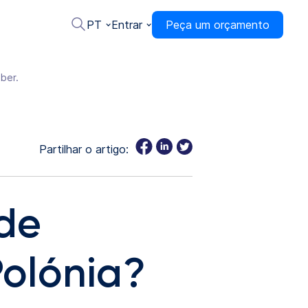
PT
Entrar
Peça um orçamento
ber.
Partilhar o artigo:
de
olónia?