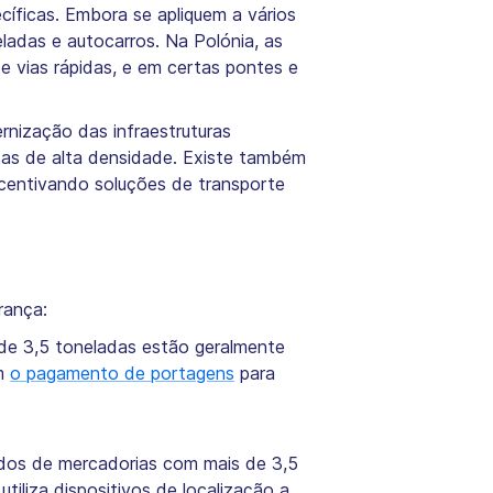
ecíficas. Embora se apliquem a vários
ladas e autocarros. Na Polónia, as
 vias rápidas, e em certas pontes e
rnização das infraestruturas
tas de alta densidade. Existe também
centivando soluções de transporte
rança:
 de 3,5 toneladas estão geralmente
em
o pagamento de portagens
para
sados de mercadorias com mais de 3,5
iliza dispositivos de localização a