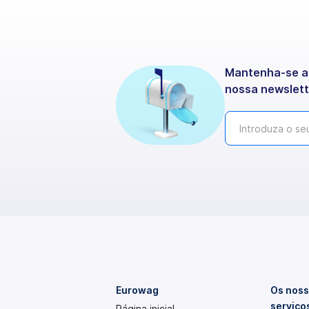
Mantenha-se at
nossa newslett
Eurowag
Os noss
serviço
Página inicial