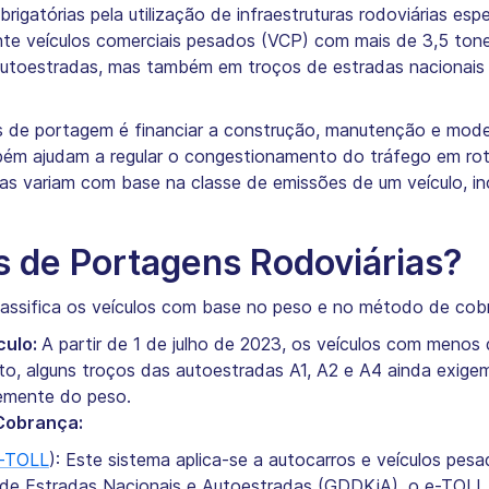
rigatórias pela utilização de infraestruturas rodoviárias esp
ente veículos comerciais pesados (VCP) com mais de 3,5 tone
toestradas, mas também em troços de estradas nacionais e
s de portagem é financiar a construção, manutenção e mode
mbém ajudam a regular o congestionamento do tráfego em ro
 variam com base na classe de emissões de um veículo, in
s de Portagens Rodoviárias?
lassifica os veículos com base no peso e no método de cob
culo:
A partir de 1 de julho de 2023, os veículos com menos
to, alguns troços das autoestradas A1, A2 e A4 ainda exig
emente do peso.
Cobrança:
-TOLL
): Este sistema aplica-se a autocarros e veículos pe
 de Estradas Nacionais e Autoestradas (GDDKiA), o e-TOLL ut