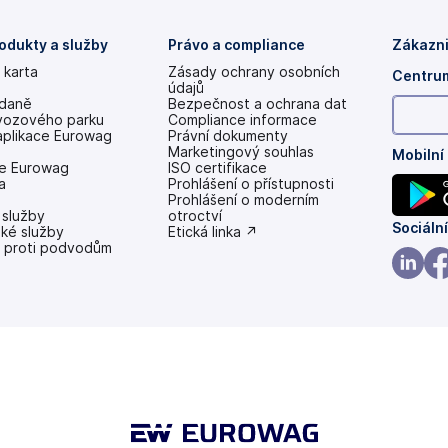
odukty a služby
Právo a compliance
Zákazni
 karta
Zásady ochrany osobních
Centrum
údajů
 daně
Bezpečnost a ochrana dat
vozového parku
Compliance informace
aplikace Eurowag
Právní dokumenty
Marketingový souhlas
Mobilní
e Eurowag
ISO certifikace
a
Prohlášení o přístupnosti
(se
Prohlášení o moderním
 služby
v
otroctví
(se
Sociální
ské služby
nových
(se
Etická linka ↗
 proti podvodům
záložkách)
v
v
nových
nových
záložkách)
(se
(se
záložk
v
v
nových
no
záložk
zá