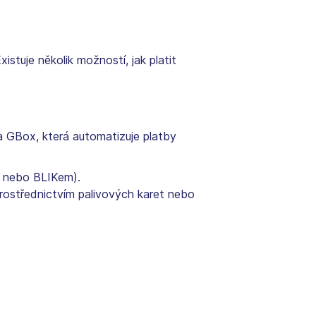
istuje několik možností, jak platit
a GBox, která automatizuje platby
m nebo BLIKem).
rostřednictvím palivových karet nebo