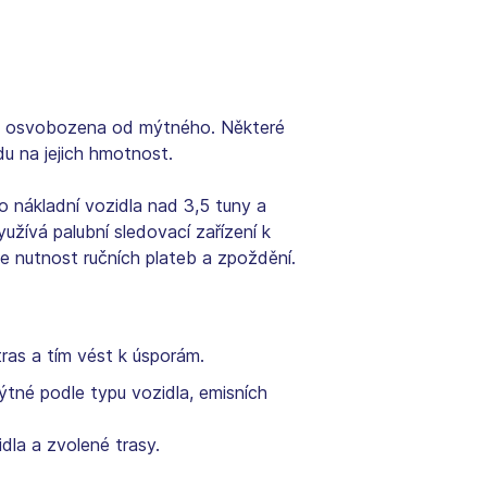
ně osvobozena od mýtného. Některé
u na jejich hmotnost.
pro nákladní vozidla nad 3,5 tuny a
užívá palubní sledovací zařízení k
e nutnost ručních plateb a zpoždění.
tras a tím vést k úsporám.
ýtné podle typu vozidla, emisních
idla a zvolené trasy.