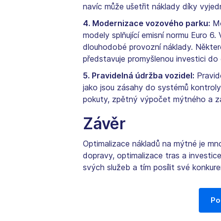
navíc může ušetřit náklady díky vyje
4. Modernizace vozového parku:
Mo
modely splňující emisní normu Euro 6. 
dlouhodobé provozní náklady. Někter
představuje promyšlenou investici do 
5. Pravidelná údržba vozidel:
Pravid
jako jsou zásahy do systémů kontroly
pokuty, zpětný výpočet mýtného a za
Závěr
Optimalizace nákladů na mýtné je mno
dopravy, optimalizace tras a investic
svých služeb a tím posílit své konkure
Po