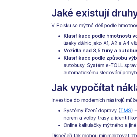
Jaké existují druh
V Polsku se mýtné dělí podle hmotnos
Klasifikace podle hmotnosti vo
úseky dálnic jako A1, A2 a A4 vš
Vozidla nad 3,5 tuny a autobu
Klasifikace podle způsobu vý
autobusy. Systém e-TOLL spravuje
automatickému sledování pohybu 
Jak vypočítat nák
Investice do moderních nástrojů může
Systémy řízení dopravy (
TMS
) 
norem a volby trasy a identifikov
Online kalkulačky mýtného a jiné
Dispečeři tak mohou minimalizovat zb