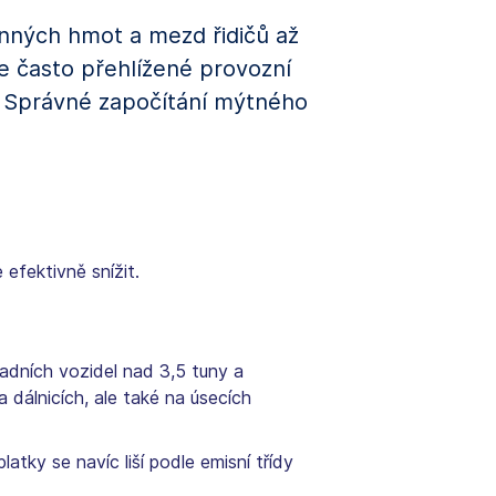
nných hmot a mezd řidičů až
le často přehlížené provozní
t. Správné započítání mýtného
 efektivně snížit.
ladních vozidel nad 3,5 tuny a
 dálnicích, ale také na úsecích
atky se navíc liší podle emisní třídy