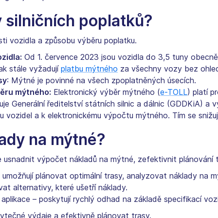
y silničních poplatků?
ti vozidla a způsobu výběru poplatku.
zidla:
Od 1. července 2023 jsou vozidla do 3,5 tuny obec
ak stále vyžadují
platbu mýtného
za všechny vozy bez ohled
sy
: Mýtné je povinné na všech zpoplatněných úsecích.
běru mýtného:
Elektronický výběr mýtného (
e-TOLL
) platí 
 Generální ředitelství státních silnic a dálnic (GDDKiA) a vy
vozidel a k elektronickému výpočtu mýtného. Tím se snižuj
lady na mýtné?
 usnadnit výpočet nákladů na mýtné, zefektivnit plánování 
– umožňují plánovat optimální trasy, analyzovat náklady na m
at alternativy, které ušetří náklady.
 aplikace – poskytují rychlý odhad na základě specifikací voz
ytečné výdaje a efektivně plánovat trasy.