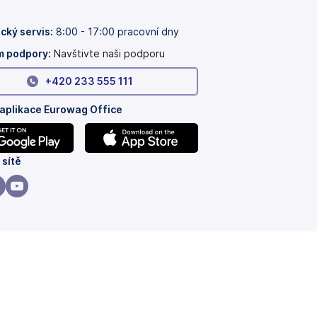
cký servis:
8:00 - 17:00 pracovní dny
 podpory:
Navštivte naši podporu
+420 233 555 111
 aplikace Eurowag Office
(se
 sítě
v
nových
(se
ách)
záložkách)
v
vých
nových
ách)
ložkách)
záložkách)