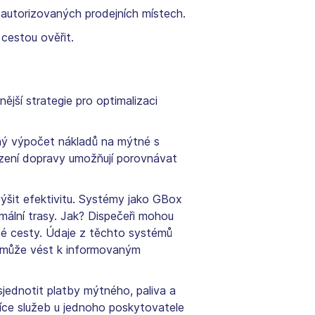
a autorizovaných prodejních místech.
cestou ověřit.
ější strategie pro optimalizaci
ný výpočet nákladů na mýtné s
řízení dopravy umožňují porovnávat
šit efektivitu. Systémy jako GBox
mální trasy. Jak? Dispečeři mohou
ené cesty. Údaje z těchto systémů
to může vést k informovaným
jednotit platby mýtného, paliva a
více služeb u jednoho poskytovatele