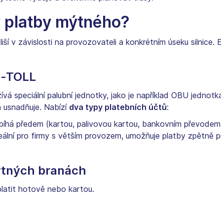
 platby mýtného?
í v závislosti na provozovateli a konkrétním úseku silnice. Ex
e-TOLL
 speciální palubní jednotky, jako je například OBU jednotk
a usnadňuje. Nabízí
dva typy platebních účtů
:
bíhá předem (kartou, palivovou kartou, bankovním převode
eální pro firmy s větším provozem, umožňuje platby zpětně p
mýtných branách
latit hotově nebo kartou.