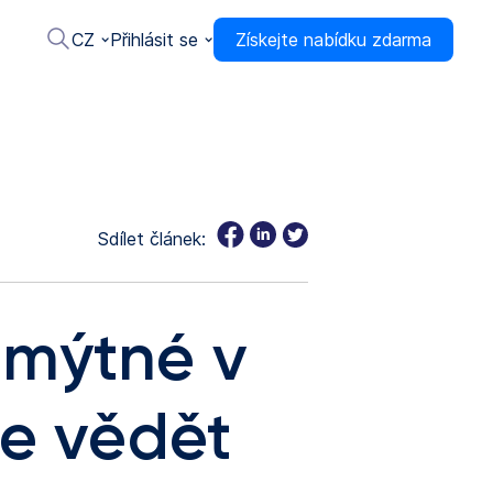
CZ
Přihlásit se
Získejte nabídku zdarma
Sdílet článek:
 mýtné v
te vědět