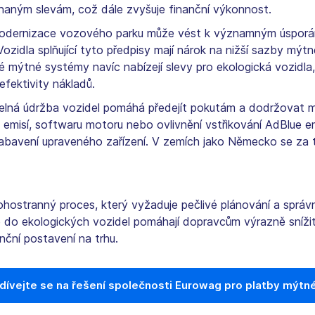
dnaným slevám, což dále zvyšuje finanční výkonnost.
dernizace vozového parku může vést k významným úsporám 
Vozidla splňující tyto předpisy mají nárok na nižší sazby mýtn
é mýtné systémy navíc nabízejí slevy pro ekologická vozidl
efektivity nákladů.
elná údržba vozidel pomáhá předejít pokutám a dodržovat m
 emisí, softwaru motoru nebo ovlivnění vstřikování AdBlue 
bavení upraveného zařízení. V zemích jako Německo se za ta
hostranný proces, který vyžaduje pečlivé plánování a správn
e do ekologických vozidel pomáhají dopravcům výrazně snížit
nční postavení na trhu.
dívejte se na řešení společnosti Eurowag pro platby mýtn