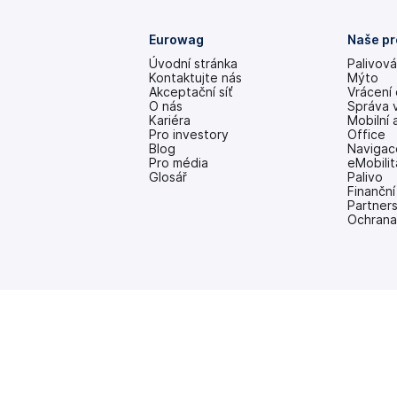
Eurowag
Naše pr
Úvodní stránka
Palivová
Kontaktujte nás
Mýto
Akceptační síť
Vrácení
O nás
Správa 
Kariéra
Mobilní 
Pro investory
Office
(se
Blog
Navigac
v
Pro média
eMobilit
nových
Glosář
Palivo
záložkách)
Finanční
Partner
Ochrana