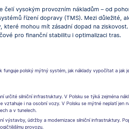
le čelí vysokým provozním nákladům – od poho
systémů řízení dopravy (TMS). Mezi důležité, a
tky, které mohou mít zásadní dopad na ziskovos
ové pro finanční stabilitu i optimalizaci tras.
k funguje
polský mýtný systém, jak náklady vypočítat a jak je
 určité silniční infrastruktury. V Polsku se týká zejména nák
e vztahuje i na osobní vozy. V Polsku se mýtné neplatí jen na
tech a v tunelech.
výstavby, údržby a modernizace silniční infrastruktury. Popl
ogičtějšímu provozu.