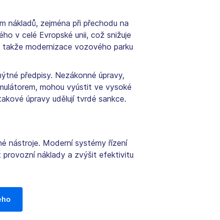
nákladů, zejména při přechodu na
ého v celé Evropské unii, což snižuje
a, takže modernizace vozového parku
ýtné předpisy. Nezákonné úpravy,
emulátorem, mohou vyústit ve vysoké
kové úpravy udělují tvrdé sankce.
é nástroje. Moderní systémy řízení
 provozní náklady a zvýšit efektivitu
ého