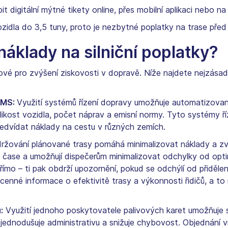
t digitální mýtné tikety online, přes mobilní aplikaci nebo n
zidla do 3,5 tuny, proto je nezbytné poplatky na trase před 
náklady na silniční poplatky?
ové pro zvýšení ziskovosti v dopravě. Níže najdete nejzásadn
 TMS:
Využití systémů řízení dopravy umožňuje automatizova
elikost vozidla, počet náprav a emisní normy. Tyto systémy 
ředvídat náklady na cestu v různých zemích.
žování plánované trasy pomáhá minimalizovat náklady a zvý
m čase a umožňují dispečerům minimalizovat odchylky od opti
římo – ti pak obdrží upozornění, pokud se odchýlí od přiděl
 cenné informace o efektivitě trasy a výkonnosti řidičů, a 
:
Využití jednoho poskytovatele palivových karet umožňuje s
zjednodušuje administrativu a snižuje chybovost. Objednání 