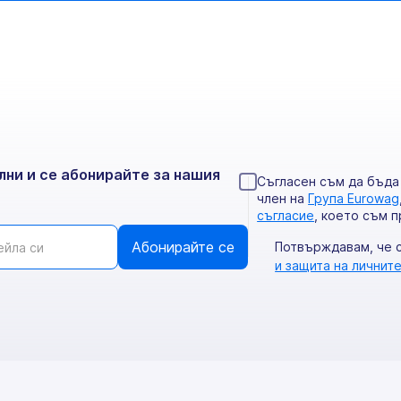
лни и се абонирайте за нашия
Съгласен съм да бъда
член на
Група Eurowag
съгласие
, което съм п
Потвърждавам, че 
и защита на личнит