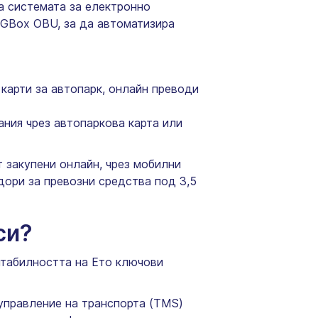
ва системата за електронно
 GBox OBU, за да автоматизира
карти за автопарк, онлайн преводи
ния чрез автопаркова карта или
т закупени онлайн, чрез мобилни
дори за превозни средства под 3,5
си?
нтабилността на Ето ключови
управление на транспорта (TMS)