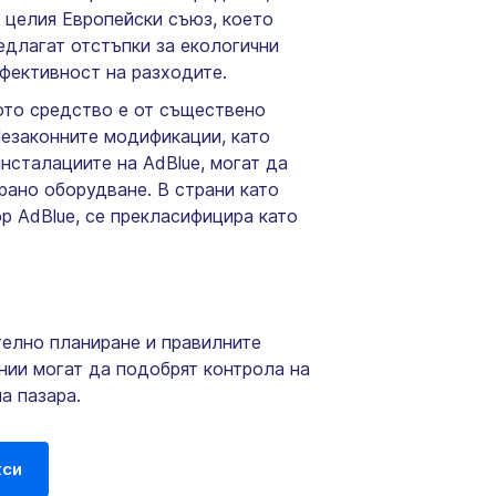
в целия Европейски съюз, което
едлагат отстъпки за екологични
ефективност на разходите.
то средство е от съществено
 Незаконните модификации, като
нсталациите на AdBlue, могат да
рано оборудване. В страни като
р AdBlue, се прекласифицира като
телно планиране и правилните
ании могат да подобрят контрола на
а пазара.
кси