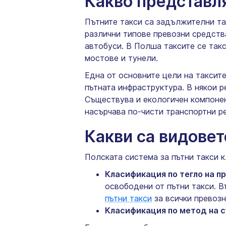
Какво представля
Пътните такси са задължителни так
различни типове превозни средства
автобуси. В Полша таксите се такс
мостове и тунели.
Една от основните цели на таксит
пътната инфраструктура. В някои р
Съществува и екологичен компонен
насърчава по-чисти транспортни р
Какви са видовет
Полската система за пътни такси 
Класификация по тегло на п
освободени от пътни такси. В
пътни такси
за всички превозн
Класификация по метод на с