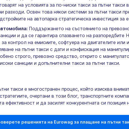
говарят на условията за по-ниски такси за пътни такси 
и разходи. Освен това някои системи за пътни такси пр
дстройките на автопарка стратегическа инвестиция за 
автомобила:
Поддържането на състоянието на превозно
 санкции и да се гарантира спазването на разпоредбите
за контрол на емисиите, софтуера на двигателите или и
яване на пътни такси с дати и конфискация на манипули
обено строго, превозно средство, открито с манипулато
исоки санкции и допълнителни такси за пътни такси.
ътни такси е многостранен процес, който изисква внима
стратегиите, очертани в този блог, транспортните комп
а ефективност и да засилят конкурентната си позиция н
оверете решенията на Eurowag за плащане на пътни та