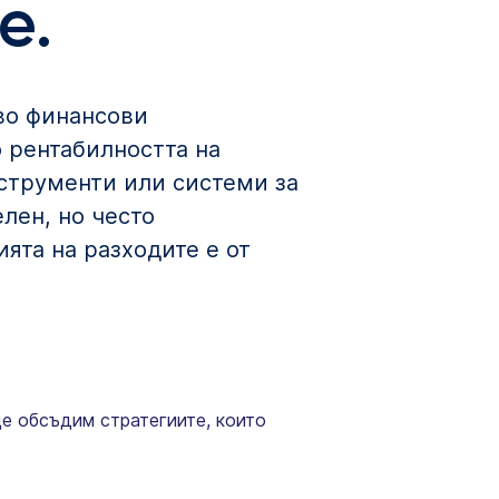
е.
во финансови
о рентабилността на
струменти или системи за
лен, но често
ята на разходите е от
ще обсъдим стратегиите, които