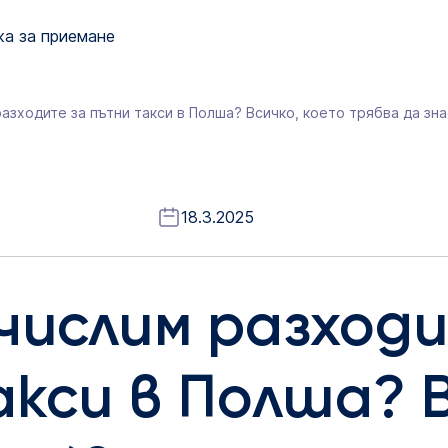
а за приемане
разходите за пътни такси в Полша? Всичко, което трябва да зна
18.3.2025
зчислим разход
кси в Полша? В