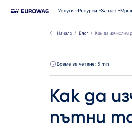
Услуги
Ресурси
За нас
Мреж
Начало
Блог
Как да изчислим 
Време за четене:
5
min
Как да и
пътни та