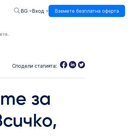
BG
Вход
Вземете безплатна оферта
ете.
Сподели статията:
ите за
сичко,