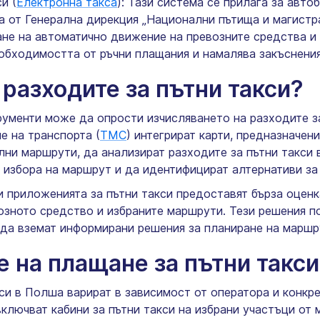
и (
Електронна такса
): Тази система се прилага за авт
на от Генерална дирекция „Национални пътища и магистр
не на автоматично движение на превозните средства и 
еобходимостта от ръчни плащания и намалява закъснения
 разходите за пътни такси?
ументи може да опрости изчисляването на разходите за
е на транспорта (
ТМС
) интегрират карти, предназначен
лни маршрути, да анализират разходите за пътни такси 
 избора на маршрут и да идентифицират алтернативи за
 приложенията за пътни такси предоставят бърза оценка
озното средство и избраните маршрути. Тези решения п
 да вземат информирани решения за планиране на маршр
е на плащане за пътни такс
и в Полша варират в зависимост от оператора и конкрет
ключват кабини за пътни такси на избрани участъци от 