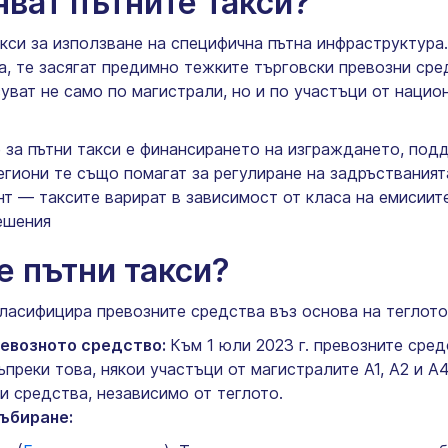
ват пътните такси?
си за използване на специфична пътна инфраструктура.
, те засягат предимно тежките търговски превозни сре
уват не само по магистрали, но и по участъци от нацио
е за пътни такси е финансирането на изграждането, под
егиони те също помагат за регулиране на задръстваният
т — таксите варират в зависимост от класа на емисиит
ешения
е пътни такси?
класифицира превозните средства въз основа на теглото
ревозното средство:
Към 1 юли 2023 г. превозните сред
ъпреки това, някои участъци от магистралите A1, A2 и A
и средства, независимо от теглото.
ъбиране: