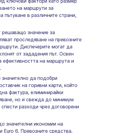
вид ключови фактори като размер
яването на маршрути за
а пътуване в различните страни,
т решаващо значение за
оляват проследяване на превозните
аршрути. Диспечерите могат да
клонят от зададения път. Освен
за ефективността на маршрута и
.
 значително да подобри
ставчик на горивни карти, който
дна фактура, елиминирайки
яване, но и свежда до минимум
а спести разходи чрез договорени
о значителни икономии на
 Euro 6. Превозните средства,