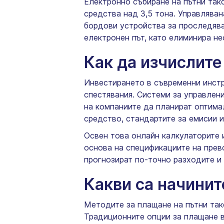
Електронно събиране на пътни такс
средства над 3,5 тона. Управлява
бордови устройства за проследява
електронен път, като елиминира н
Как да изчислите
Инвестирането в съвременни инстр
спестявания. Системи за управлени
на компаниите да планират оптима
средство, стандартите за емисии и
Освен това онлайн калкулаторите и
основа на спецификациите на прев
прогнозират по-точно разходите и
Какви са начинит
Методите за плащане на пътни такс
Традиционните опции за плащане в