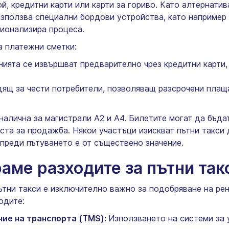
ой, кредитни карти или карти за гориво. Като алтернати
 използва специални бордови устройства, като например
ционализира процеса.
а платежни сметки:
ята се извършват предварително чрез кредитни карти, 
щ за чести потребители, позволяващ разсрочени плаща
алична за магистрали А2 и А4. Билетите могат да бъда
ста за продажба. Някои участъци изискват пътни такси 
 преди пътуването е от съществено значение.
аме разходите за пътни так
ътни такси е изключително важно за подобряване на ре
одите:
ние на транспорта (TMS):
Използването на системи за 