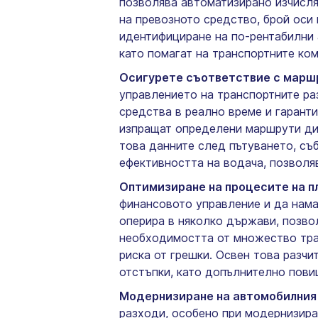
позволява автоматизирано изчисля
на превозното средство, брой оси
идентифициране на по-рентабилни 
като помагат на транспортните ко
Осигурете съответствие с марш
управлението на транспортните ра
средства в реално време и гарант
изпращат определени маршрути дир
това данните след пътуването, съ
ефективността на водача, позволя
Оптимизиране на процесите на 
финансовото управление и да нама
оперира в няколко държави, позво
необходимостта от множество тра
риска от грешки. Освен това разч
отстъпки, като допълнително пови
Модернизиране на автомобилния
разходи, особено при модернизиран