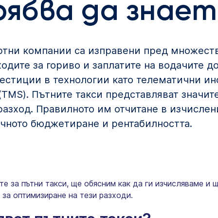
ябва да знает
ртни компании са изправени пред множест
одите за гориво и заплатите на водачите д
естиции в технологии като телематични ин
(TMS). Пътните такси представляват значите
азход. Правилното им отчитане в изчислени
очното бюджетиране и рентабилността.
те за пътни такси, ще обясним как да ги изчисляваме и 
 за оптимизиране на тези разходи.