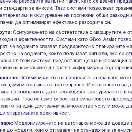
ване на разходите за пътни такси, като се вземат пред
 и стандарти за емисии. Тези системи позволяват сравн
алтернативи и осигуряване на прогнозни общи разходи з
мпании да оптимизират ефективно разходите си.
рута:
Осигуряването на съответствие с маршрутите е о
зходи и ефективността. Системи като GBox Assist позв
ират, че водачите спазват предварително планираните м
ектно на водачите, които получават сигнали, ако се от
брани от тези системи, предоставят ценна информация 
вайки на компаниите да правят информирани подобрения
плащане:
Оптимизирането на процесите на плащане може
ли административното натоварване. Използването на до
лява на компаниите да консолидират фактурирането в е
нзакции. Това не само опростява финансовото прослед
итането на един доставчик за множество услуги може д
ши оперативната ефективност.
 парк:
Модернизирането на автопарка може да доведе д
е до модели, които отговарят на стандартите за емисии