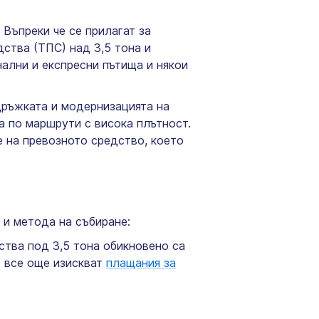
 Въпреки че се прилагат за
дства (ТПС) над 3,5 тона и
нални и експресни пътища и някои
дръжката и модернизацията на
а по маршрути с висока плътност.
е на превозното средство, което
 и метода на събиране:
ства под 3,5 тона обикновено са
4 все още изискват
плащания за