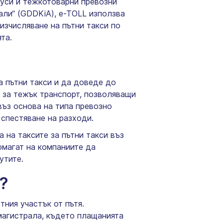
обуси и тежкотоварни превозни
али“ (GDDKiA), e-TOLL използва
изчисляване на пътни такси по
та.
 пътни такси и да доведе до
и за тежък транспорт, позволяващи
въз основа на типа превозно
 спестяване на разходи.
 на таксите за пътни такси въз
омагат на компаниите да
утите.
и?
ния участък от пътя.
магистрала, където плащанията