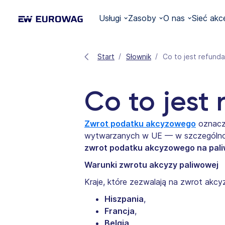
Usługi
Zasoby
O nas
Sieć akc
Start
Słownik
Co to jest refund
Co to jest
Zwrot podatku akcyzowego
oznacz
wytwarzanych w UE — w szczególnośc
zwrot podatku akcyzowego na pal
Warunki zwrotu akcyzy paliwowej
Kraje, które zezwalają na zwrot akcy
Hiszpania
,
Francja
,
Belgia
,