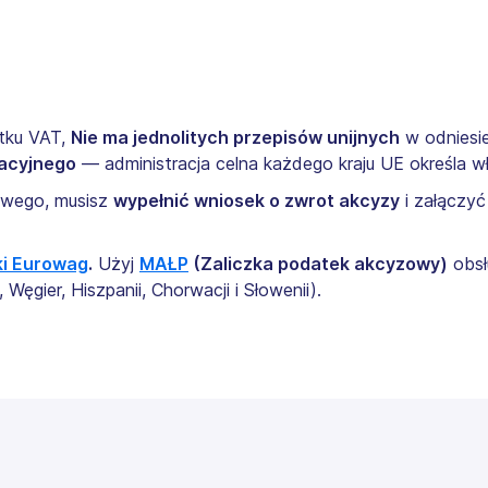
tku VAT,
Nie ma jednolitych przepisów unijnych
w odniesi
acyjnego
— administracja celna każdego kraju UE określa w
owego, musisz
wypełnić wniosek o zwrot akcyzy
i załączy
ki Eurowag
.
Użyj
MAŁP
(Zaliczka podatek akcyzowy)
obsł
, Węgier, Hiszpanii, Chorwacji i Słowenii).