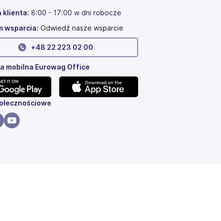
 klienta:
8:00 - 17:00 w dni robocze
 wsparcia:
Odwiedź nasze wsparcie
+
48 22 223 02 00
ja mobilna Eurowag Office
a
(otwiera
połecznościowe
się
w
a
wiera
(otwiera
nowej
się
karcie)
w
wej
nowej
cie)
karcie)