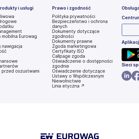
rodukty i usługi
Prawo i zgodność
Obsługa
aliwowa
Polityka prywatności
Centrum
drogowe
Bezpieczeństwo i ochrona
odatku
danych
anagement
Dokumenty dotyczące
a mobilna Eurowag
zgodności
Dokumenty prawne
Aplikac
 nawigacja
Zgoda marketingowa
ość
Certyfikaty ISO
Callpage zgoda
finansowe
Oświadczenie o dostępności
(otwier
Sieci s
partnerów
zgodnie
 przed oszustwami
(otwiera
Oświadczenie dotyczące
się
się
Ustawy o Współczesnym
w
w
Niewolnictwie
(otwier
(ot
nowej
(otwiera
Linia etyczna ↗
nowej
karcie)
się
się
się
karcie)
w
w
w
nowej
karcie)
nowej
no
karcie)
kar