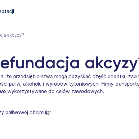
eptacji
acja akcyzy?
 refundacja akcyzy
a, że przedsiębiorstwa mogą odzyskać część podatku zap
i paliw, alkoholu i wyrobów tytoniowych. Firmy transpor
iwo
wykorzystywane do celów zawodowych.
zy paliwowej obejmują: