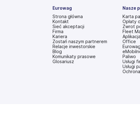
Eurowag
Nasze p
Strona główna
Karta p
Kontakt
Opłaty 
Sieć akceptacji
Zwrot p
Firma
Fleet M
Kariera
Aplikacj
Zostań naszym partnerem
Office
Relacje inwestorskie
Eurowag
(otwiera
Blog
eMobiln
się
Komunikaty prasowe
Paliwo
w
Glosariusz
Usługi 
nowej
Usługi 
karcie)
Ochrona