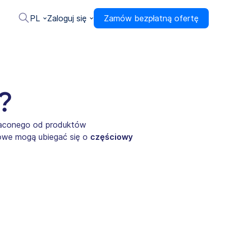
PL
Zaloguj się
Zamów bezpłatną ofertę
?
łaconego od produktów
towe mogą ubiegać się o
częściowy