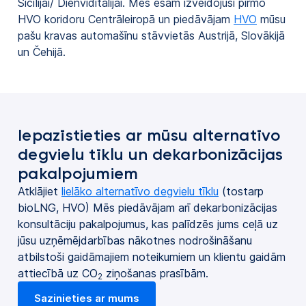
Sicīlijai/ Dienviditālijai. Mēs esam izveidojuši pirmo
HVO koridoru Centrāleiropā un piedāvājam
HVO
mūsu
pašu kravas automašīnu stāvvietās Austrijā, Slovākijā
un Čehijā.
Iepazīstieties ar mūsu alternatīvo
degvielu tīklu un dekarbonizācijas
pakalpojumiem
Atklājiet
lielāko alternatīvo degvielu tīklu
(tostarp
bioLNG, HVO) Mēs piedāvājam arī dekarbonizācijas
konsultāciju pakalpojumus, kas palīdzēs jums ceļā uz
jūsu uzņēmējdarbības nākotnes nodrošināšanu
atbilstoši gaidāmajiem noteikumiem un klientu gaidām
attiecībā uz CO
ziņošanas prasībām.
2
Sazinieties ar mums