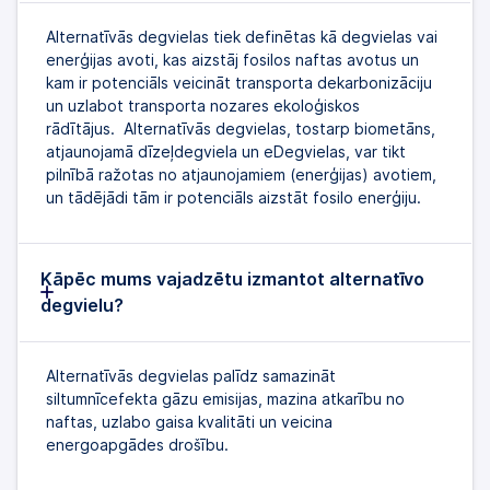
Alternatīvās degvielas tiek definētas kā degvielas vai
enerģijas avoti, kas aizstāj fosilos naftas avotus un
kam ir potenciāls veicināt transporta dekarbonizāciju
un uzlabot transporta nozares ekoloģiskos
rādītājus. Alternatīvās degvielas, tostarp biometāns,
atjaunojamā dīzeļdegviela un eDegvielas, var tikt
pilnībā ražotas no atjaunojamiem (enerģijas) avotiem,
un tādējādi tām ir potenciāls aizstāt fosilo enerģiju.
Kāpēc mums vajadzētu izmantot alternatīvo
degvielu?
Alternatīvās degvielas palīdz samazināt
siltumnīcefekta gāzu emisijas, mazina atkarību no
naftas, uzlabo gaisa kvalitāti un veicina
energoapgādes drošību.