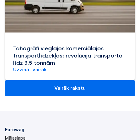
Tahogrāfi vieglajos komerciālajos
transportlīdzekļos: revolūcija transportā
līdz 3,5 tonnām
Uzzināt vairāk
Vairāk rakstu
Eurowag
Mājaslapa