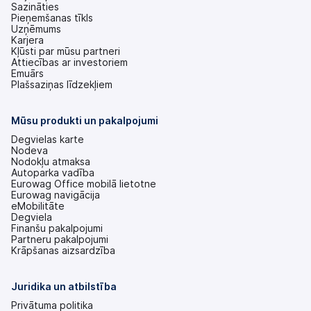
Sazināties
Pieņemšanas tīkls
Uzņēmums
Karjera
Kļūsti par mūsu partneri
Attiecības ar investoriem
(tiek
Emuārs
atvērts
Plašsaziņas līdzekļiem
jaunā
cilnē)
Mūsu produkti un pakalpojumi
Degvielas karte
Nodeva
Nodokļu atmaksa
Autoparka vadība
Eurowag Office mobilā lietotne
Eurowag navigācija
eMobilitāte
Degviela
Finanšu pakalpojumi
Partneru pakalpojumi
Krāpšanas aizsardzība
Juridika un atbilstība
Privātuma politika