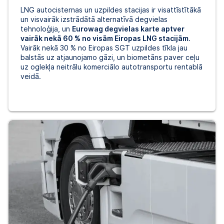
LNG autocisternas un uzpildes stacijas ir visattīstītākā
un visvairāk izstrādātā alternatīvā degvielas
tehnoloģija, un
Eurowag degvielas karte aptver
vairāk nekā 60 % no visām Eiropas LNG stacijām
.
Vairāk nekā 30 % no Eiropas SGT uzpildes tīkla jau
balstās uz atjaunojamo gāzi, un biometāns paver ceļu
uz oglekļa neitrālu komerciālo autotransportu rentablā
veidā.