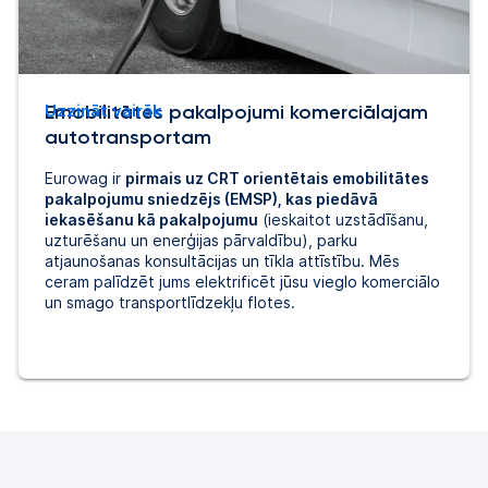
Emobilitātes pakalpojumi komerciālajam
Uzzināt vairāk
autotransportam
Eurowag ir
pirmais uz CRT orientētais emobilitātes
pakalpojumu sniedzējs (EMSP), kas piedāvā
iekasēšanu kā pakalpojumu
(ieskaitot uzstādīšanu,
uzturēšanu un enerģijas pārvaldību), parku
atjaunošanas konsultācijas un tīkla attīstību. Mēs
ceram palīdzēt jums elektrificēt jūsu vieglo komerciālo
un smago transportlīdzekļu flotes.