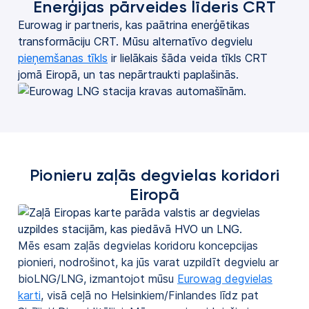
Enerģijas pārveides līderis CRT
Eurowag ir partneris, kas paātrina enerģētikas
transformāciju CRT. Mūsu alternatīvo degvielu
pieņemšanas tīkls
ir lielākais šāda veida tīkls CRT
jomā Eiropā, un tas nepārtraukti paplašinās.
Pionieru zaļās degvielas koridori
Eiropā
Mēs esam zaļās degvielas koridoru koncepcijas
pionieri, nodrošinot, ka jūs varat uzpildīt degvielu ar
bioLNG/LNG, izmantojot mūsu
Eurowag degvielas
karti
, visā ceļā no Helsinkiem/Finlandes līdz pat