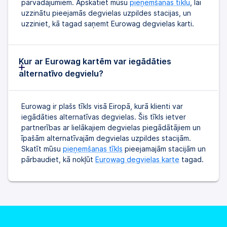
pārvadājumiem. Apskatiet mūsu
pieņemšanas tīklu
, lai
uzzinātu pieejamās degvielas uzpildes stacijas, un
uzziniet, kā tagad saņemt Eurowag degvielas karti.
Kur ar Eurowag kartēm var iegādāties
alternatīvo degvielu?
Eurowag ir plašs tīkls visā Eiropā, kurā klienti var
iegādāties alternatīvas degvielas. Šis tīkls ietver
partnerības ar lielākajiem degvielas piegādātājiem un
īpašām alternatīvajām degvielas uzpildes stacijām.
Skatīt mūsu
pieņemšanas tīkls
pieejamajām stacijām un
pārbaudiet, kā nokļūt
Eurowag degvielas karte
tagad.