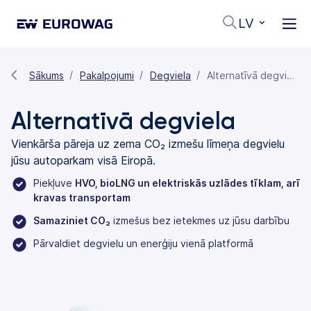
LV
Sākums
Pakalpojumi
Degviela
Alternatīvā degviela
Alternatīvā degviela
Vienkārša pāreja uz zema CO₂ izmešu līmeņa degvielu
jūsu autoparkam visā Eiropā.
Piekļuve
HVO, bioLNG un elektriskās uzlādes tīklam, arī
kravas transportam
Samaziniet CO₂
izmešus bez ietekmes uz jūsu darbību
Pārvaldiet degvielu un enerģiju vienā platformā