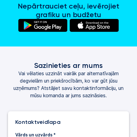
Nepārtrauciet ceļu, ievērojiet
grafiku un budžetu
(tiek
(tiek
atvērts
atvērts
jaunā
jaunā
cilnē)
cilnē)
Sazinieties ar mums
Vai vēlaties uzzināt vairāk par alternatīvajām
degvielām un priekšrocībām, ko var gūt jūsu
uzņēmums? Atstājiet savu kontaktinformāciju, un
mūsu komanda ar jums sazināsies.
Kontaktveidlapa
Vārds un uzvārds *