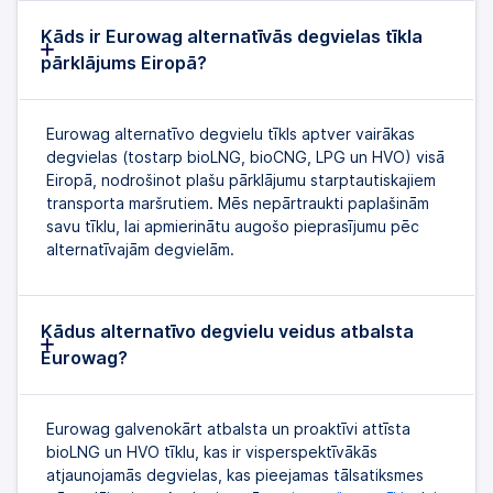
Kāds ir Eurowag alternatīvās degvielas tīkla
pārklājums Eiropā?
Eurowag alternatīvo degvielu tīkls aptver vairākas
degvielas (tostarp bioLNG, bioCNG, LPG un HVO) visā
Eiropā, nodrošinot plašu pārklājumu starptautiskajiem
transporta maršrutiem. Mēs nepārtraukti paplašinām
savu tīklu, lai apmierinātu augošo pieprasījumu pēc
alternatīvajām degvielām.
Kādus alternatīvo degvielu veidus atbalsta
Eurowag?
Eurowag galvenokārt atbalsta un proaktīvi attīsta
bioLNG un HVO tīklu, kas ir visperspektīvākās
atjaunojamās degvielas, kas pieejamas tālsatiksmes