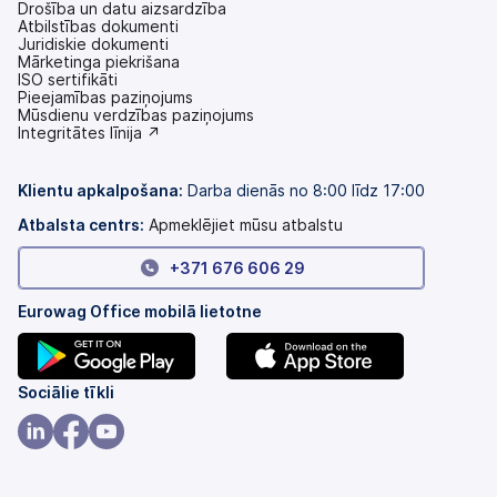
Drošība un datu aizsardzība
Atbilstības dokumenti
Juridiskie dokumenti
Mārketinga piekrišana
ISO sertifikāti
Pieejamības paziņojums
(tiek
Mūsdienu verdzības paziņojums
atvērts
(tiek
Integritātes līnija ↗
jaunā
atvērts
cilnē)
jaunā
cilnē)
Klientu apkalpošana:
Darba dienās no 8:00 līdz 17:00
Atbalsta centrs:
Apmeklējiet mūsu atbalstu
+371 676 606 29
Eurowag Office mobilā lietotne
(tiek
(tiek
Sociālie tīkli
atvērts
atvērts
jaunā
jaunā
(tiek
(tiek
(tiek
cilnē)
cilnē)
atvērts
atvērts
atvērts