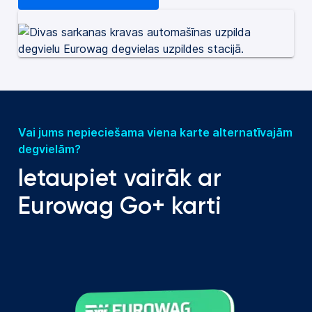
Vai jums nepieciešama viena karte alternatīvajām
degvielām?
Ietaupiet vairāk ar
Eurowag Go+ karti