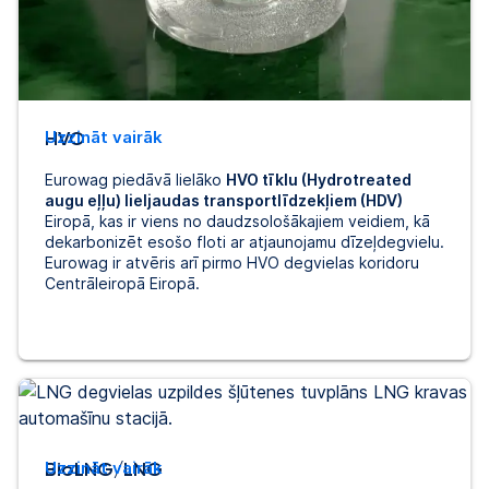
HVO
Uzzināt vairāk
Eurowag piedāvā lielāko
HVO tīklu (Hydrotreated
augu eļļu) lieljaudas transportlīdzekļiem (HDV)
Eiropā, kas ir viens no daudzsološākajiem veidiem, kā
dekarbonizēt esošo floti ar atjaunojamu dīzeļdegvielu.
Eurowag ir atvēris arī pirmo HVO degvielas koridoru
Centrāleiropā Eiropā.
BioLNG/LNG
Uzzināt vairāk