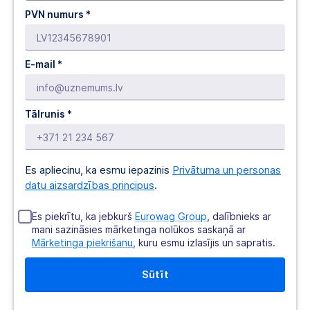
PVN numurs *
E-mail *
Tālrunis *
Es apliecinu, ka esmu iepazinis
Privātuma un personas
datu aizsardzības principus
.
Es piekrītu, ka jebkurš
Eurowag Group
, dalībnieks ar
mani sazināsies mārketinga nolūkos saskaņā ar
Mārketinga piekrišanu
, kuru esmu izlasījis un sapratis.