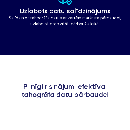
Uzlabots datu salīdzinājums
Salīdziniet tahogrāfa datus ar kartēm maršruta pārbaudei,
uzlabojot precizitāti pārbaužu laikā.
Pilnīgi risinājumi efektīvai
tahogrāfa datu pārbaudei