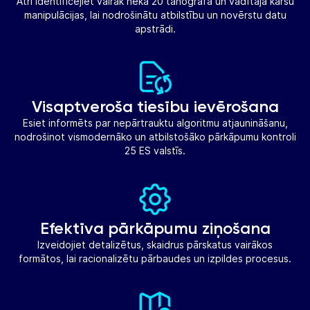
Ātri identificējiet vairāk nekā 20 tahogrāfa un vadītāja karšu
manipulācijas, lai nodrošinātu atbilstību un novērstu datu
apstrādi.
Visaptveroša tiesību ievērošana
Esiet informēts par nepārtrauktu algoritmu atjaunināšanu,
nodrošinot vismodernāko un atbilstošāko pārkāpumu kontroli
25 ES valstīs.
Efektīva pārkāpumu ziņošana
Izveidojiet detalizētus, skaidrus pārskatus vairākos
formātos, lai racionalizētu pārbaudes un izpildes procesus.