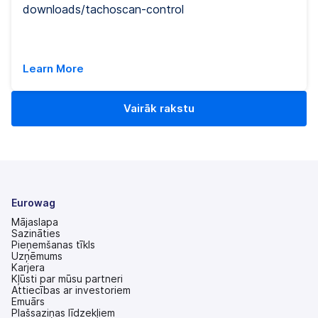
downloads/tachoscan-control
Learn More
Vairāk rakstu
Eurowag
Mājaslapa
Sazināties
Pieņemšanas tīkls
Uzņēmums
Karjera
Kļūsti par mūsu partneri
Attiecības ar investoriem
(tiek
Emuārs
atvērts
Plašsaziņas līdzekļiem