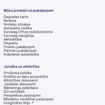
jaunā
cilnē)
Mūsu produkti un pakalpojumi
Degvielas karte
Nodeva
Nodokļu atmaksa
Autoparka vadība
Eurowag Office mobilā lietotne
Eurowag navigācija
eMobilitāte
Degviela
Finanšu pakalpojumi
Partneru pakalpojumi
Krāpšanas aizsardzība
Juridika un atbilstība
Privātuma politika
Drošība un datu aizsardzība
Atbilstības dokumenti
Juridiskie dokumenti
Mārketinga piekrišana
ISO sertifikāti
Pieejamības paziņojums
(tiek
Mūsdienu verdzības paziņojums
atvērts
(tiek
Integritātes līnija ↗