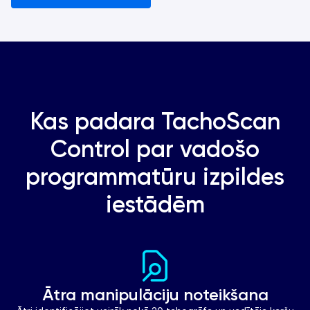
Kas padara TachoScan
Control par vadošo
programmatūru izpildes
iestādēm
Ātra manipulāciju noteikšana