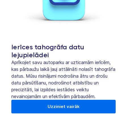
Ierīces tahogrāfa datu
lejupielādei
Aprīkojiet savu autoparku ar uzticamām ierīcēm,
kas pārbaužu laikā ļauj attālināti nolasīt tahogrāfa
datus. Mūsu risinājumi nodrošina ātru un drošu
datu pārsūtīšanu, nodrošinot atbilstību un
precizitāti, lai izpildes iestādes veiktu
nevainojamām un efektīvām pārbaudēm.
Uzziniet vairāk