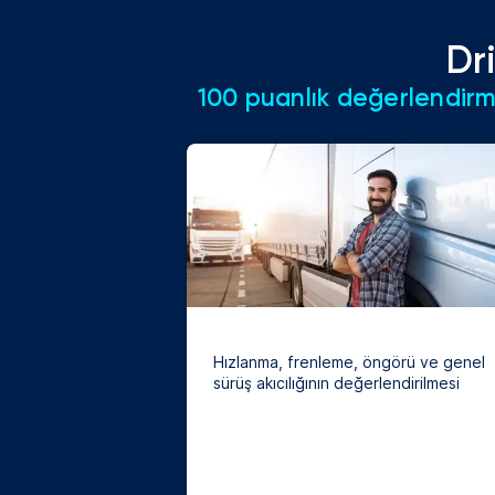
Dr
100 puanlık değerlendirme
Hızlanma, frenleme, öngörü ve genel
sürüş akıcılığının değerlendirilmesi