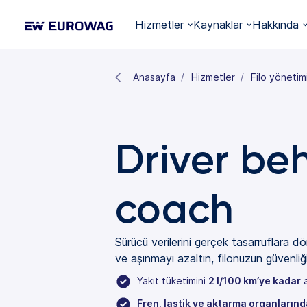
Hizmetler
Kaynaklar
Hakkında
Anasayfa
Hizmetler
Filo yönetim
Driver be
coach
Sürücü verilerini gerçek tasarruflara d
ve aşınmayı azaltın, filonuzun güvenliğin
Yakıt tüketimini
2 l/100 km’ye kadar
a
Fren, lastik ve aktarma organlarınd