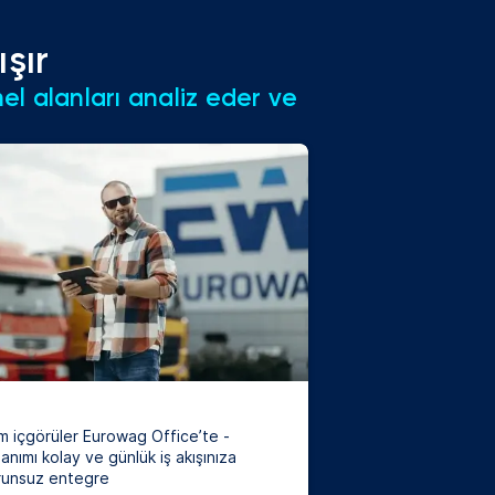
şır
el alanları analiz eder ve
m içgörüler Eurowag Office’te -
lanımı kolay ve günlük iş akışınıza
runsuz entegre