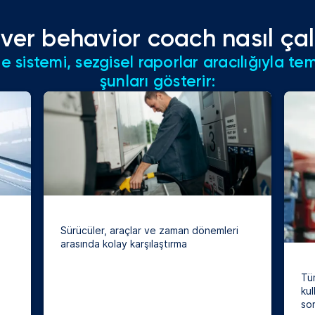
iver behavior coach nasıl çalı
 sistemi, sezgisel raporlar aracılığıyla tem
şunları gösterir:
Sürücüler, araçlar ve zaman dönemleri
arasında kolay karşılaştırma
Tü
kul
so