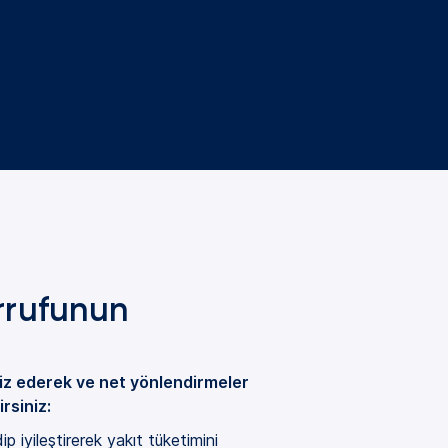
rrufunun
aliz ederek ve net yönlendirmeler
rsiniz:
p iyileştirerek yakıt tüketimini