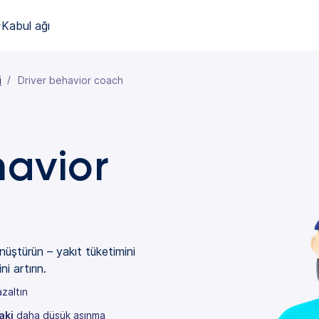
Kabul ağı
i
Driver behavior coach
havior
önüştürün – yakıt tüketimini
i artırın.
zaltın
aki
daha düşük aşınma