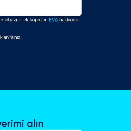
me cihazı + ek köprüler.
EVA
hakkında
lanırsınız.
erimi alın