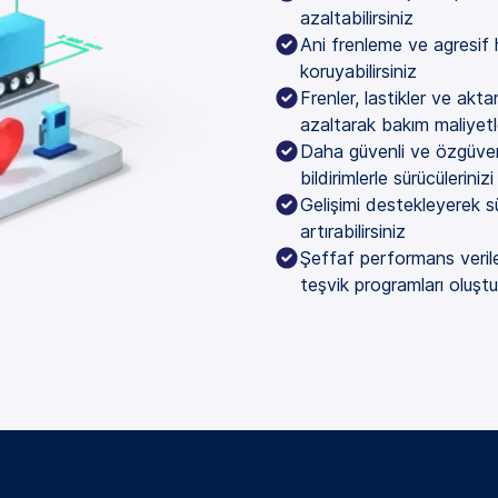
azaltabilirsiniz
Ani frenleme ve agresif h
koruyabilirsiniz
Frenler, lastikler ve akt
azaltarak bakım maliyetle
Daha güvenli ve özgüvenl
bildirimlerle sürücülerinizi 
Gelişimi destekleyerek s
artırabilirsiniz
Şeffaf performans verile
teşvik programları oluştur