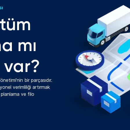
sı
 tüm
na mı
z var?
netimi'nin bir parçasıdır.
onel verimliliği artırmak
a planlama ve filo