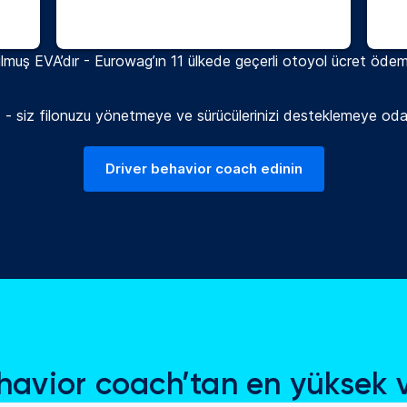
rulmuş EVA’dır - Eurowag’ın 11 ülkede geçerli otoyol ücret öde
iz - siz filonuzu yönetmeye ve sürücülerinizi desteklemeye odak
Driver behavior coach edinin
havior coach’tan en yüksek v