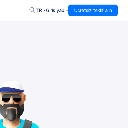
TR
Giriş yap
Ücretsiz teklif alın