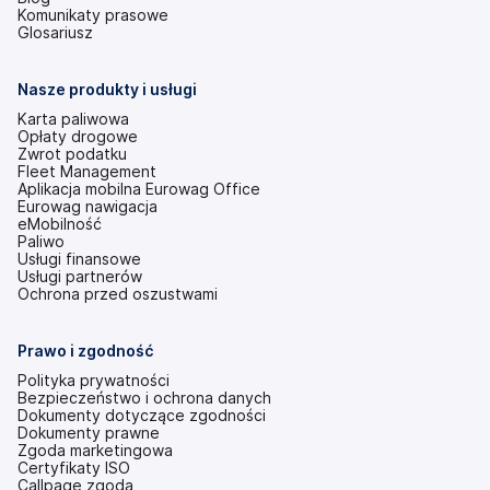
się
Komunikaty prasowe
w
Glosariusz
nowej
karcie)
Nasze produkty i usługi
Karta paliwowa
Opłaty drogowe
Zwrot podatku
Fleet Management
Aplikacja mobilna Eurowag Office
Eurowag nawigacja
eMobilność
Paliwo
Usługi finansowe
Usługi partnerów
Ochrona przed oszustwami
Prawo i zgodność
Polityka prywatności
Bezpieczeństwo i ochrona danych
Dokumenty dotyczące zgodności
Dokumenty prawne
Zgoda marketingowa
Certyfikaty ISO
Callpage zgoda