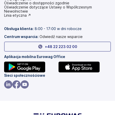
Oświadczenie o dostępności zgodnie
(otwiera
Oświadczenie dotyczące Ustawy o Współczesnym
się
Niewolnictwie
w
(otwiera
Linia etyczna ↗
nowej
się
karcie)
w
nowej
Obsługa klienta:
8:00 - 17:00 w dni robocze
karcie)
Centrum wsparcia:
Odwiedź nasze wsparcie
+
48 22 223 02 00
Aplikacja mobilna Eurowag Office
(otwiera
(otwiera
Sieci społecznościowe
się
się
w
w
(otwiera
(otwiera
(otwiera
nowej
nowej
się
się
się
karcie)
karcie)
w
w
w
nowej
nowej
nowej