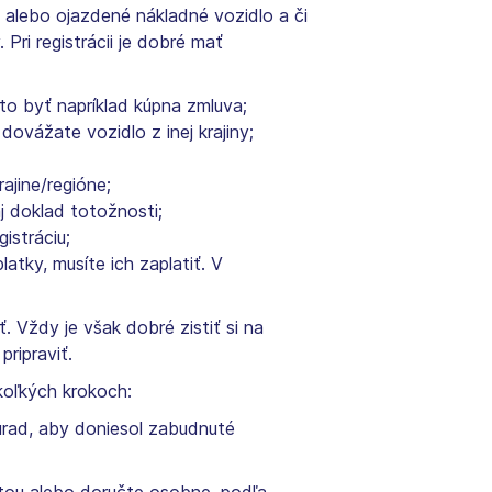
é alebo ojazdené nákladné vozidlo a či
Pri registrácii je dobré mať
to byť napríklad kúpna zmluva;
 dovážate vozidlo z inej krajiny;
ajine/regióne;
j doklad totožnosti;
istráciu;
atky, musíte ich zaplatiť. V
 Vždy je však dobré zistiť si na
ripraviť.
koľkých krokoch:
úrad, aby doniesol zabudnuté