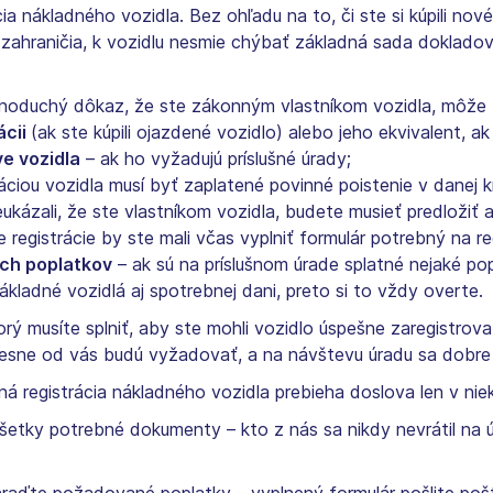
 nákladného vozidla. Bez ohľadu na to, či ste si kúpili nov
 zahraničia, k vozidlu nesmie chýbať základná sada dokladov. 
ednoduchý dôkaz, že ste zákonným vlastníkom vozidla, môže 
ácii
(ak ste kúpili ojazdené vozidlo) alebo jeho ekvivalent, ak
e vozidla
– ak ho vyžadujú príslušné úrady;
áciou vozidla musí byť zaplatené povinné poistenie v danej kr
ukázali, že ste vlastníkom vozidla, budete musieť predložiť a
 registrácie by ste mali včas vyplniť formulár potrebný na reg
ých poplatkov
– ak sú na príslušnom úrade splatné nejaké popl
nákladné vozidlá aj spotrebnej dani, preto si to vždy overte.
musíte splniť, aby ste mohli vozidlo úspešne zaregistrovať.
presne od vás budú vyžadovať, a na návštevu úradu sa dobre p
 registrácia nákladného vozidla prebieha doslova len v nie
všetky potrebné dokumenty – kto z nás sa nikdy nevrátil na 