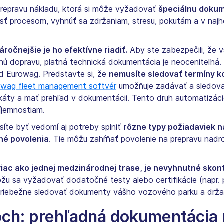
prepravu nákladu, ktorá si môže vyžadovať
špeciálnu doku
ejsť procesom, vyhnúť sa zdržaniam, stresu, pokutám a v naj
ročnejšie je ho efektívne riadiť.
Aby ste zabezpečili, že v
tnú dopravu, platná technická dokumentácia je neoceniteľn
d Eurowag. Predstavte si, že
nemusíte sledovať termíny ko
owag fleet management softvér
umožňuje zadávať a sledovať
káty a mať prehľad v dokumentácii. Tento druh automatizáci
jemnostiam.
síte byť vedomí aj potreby splniť
rôzne typy požiadaviek 
šné povolenia
. Tie môžu zahŕňať povolenie na prepravu nadr
viac ako jednej medzinárodnej trase, je nevyhnutné skon
u sa vyžadovať dodatočné testy alebo certifikácie (napr. p
priebežne sledovať dokumenty vášho vozového parku a držať 
och: prehľadná dokumentácia