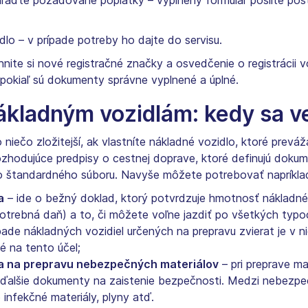
uhraďte požadované poplatky – vyplnený formulár pošlite po
dlo – v prípade potreby ho dajte do servisu.
nite si nové registračné značky a osvedčenie o registrácii vo
), pokiaľ sú dokumenty správne vyplnené a úplné.
kladným vozidlám: kedy sa ve
 niečo zložitejší, ak vlastníte nákladné vozidlo, ktoré prevá
 rozhodujúce predpisy o cestnej doprave, ktoré definujú dokum
o štandardného súboru. Navyše môžete potrebovať napríkla
a
– ide o bežný doklad, ktorý potvrdzuje hmotnosť nákladnéh
potrebná daň) a to, či môžete voľne jazdiť po všetkých typo
pade nákladných vozidiel určených na prepravu zvierat je v 
é na tento účel;
la na prepravu nebezpečných materiálov
– pri preprave ma
ďalšie dokumenty na zaistenie bezpečnosti. Medzi nebezpečn
 infekčné materiály, plyny atď.