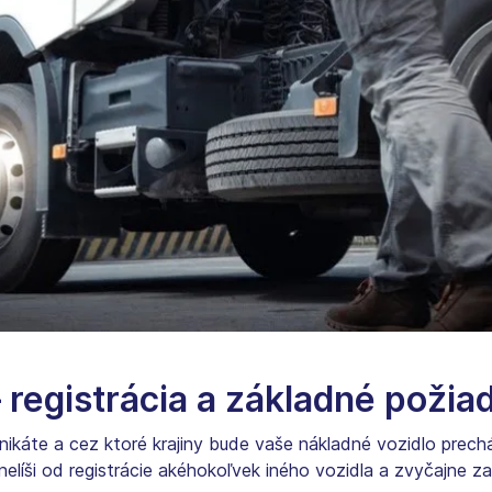
 registrácia a základné požia
dnikáte a cez ktoré krajiny bude vaše nákladné vozidlo prechá
nelíši od registrácie akéhokoľvek iného vozidla a zvyčajne z