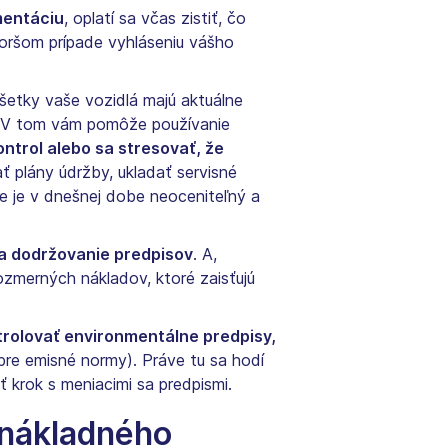
mentáciu
, oplatí sa včas zistiť, čo
horšom prípade vyhláseniu vášho
šetky vaše vozidlá majú aktuálne
á. V tom vám pomôže používanie
ntrol alebo sa stresovať, že
 plány údržby, ukladať servisné
e je v dnešnej dobe neoceniteľný a
na dodržovanie predpisov
. A,
ozmerných nákladov, ktoré zaisťujú
trolovať environmentálne predpisy,
re emisné normy). Práve tu sa hodí
krok s meniacimi sa predpismi.
 nákladného