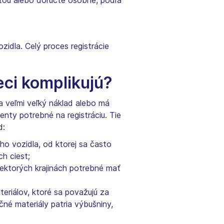
štou alebo doručte osobne, podľa
zidla. Celý proces registrácie
ci komplikujú?
ža veľmi veľký náklad alebo má
enty potrebné na registráciu. Tie
d:
o vozidla, od ktorej sa často
ch ciest;
niektorých krajinách potrebné mať
teriálov, ktoré sa považujú za
é materiály patria výbušniny,