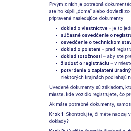
Prvým z nich je potrebná dokumentácia
ste ho kúpili „doma“ alebo doviezli zo
pripravené nasledujúce dokumenty:
doklad o vlastníctve
– je to j
súčasné osvedčenie o registr
osvedčenie o technickom stav
doklad o poistení
– pred registr
doklad totožnosti
– aby ste pre
žiadosť o registráciu
– v mieste
potvrdenie o zaplatení úradn
niektorých krajinách podliehajú 
Uvedené dokumenty sú základom, ktorý 
mieste, kde vozidlo registrujete, čo 
Ak máte potrebné dokumenty, samotná
Krok 1:
Skontrolujte, či máte naozaj 
doklady?