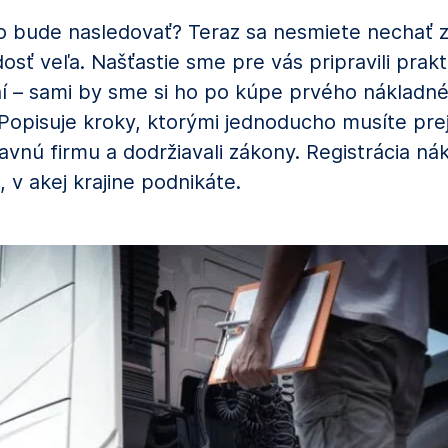
Čo bude nasledovať? Teraz sa nesmiete nechať z
o dosť veľa. Našťastie sme pre vás pripravili pr
í – sami by sme si ho po kúpe prvého nákladnéh
. Popisuje kroky, ktorými jednoducho musíte prej
nú firmu a dodržiavali zákony. Registrácia nák
v akej krajine podnikáte.