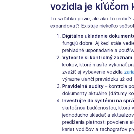
vozidla je kľúčom
To sa ľahko povie, ale ako to urobiť
expandovať? Existuje niekoľko spôso
Digitálne ukladanie dokument
fungujú dobre. Aj keď stále vedi
prehľadné usporiadanie a použív
Vytvorte si kontrolný zoznam
krokov, ktoré musíte vykonať pre
zvážiť aj vybavenie vozidla
zari
výrazne uľahčí prevádzku už od 
Pravidelné audity
– kontrola pos
dokumenty aktuálne (dátumy kont
Investujte do systému na spr
skutočnou budúcnosťou, ktorá v
jednoducho ukladať a aktualizov
predĺženia platnosti povolenia a
kariet vodičov a tachografov pr