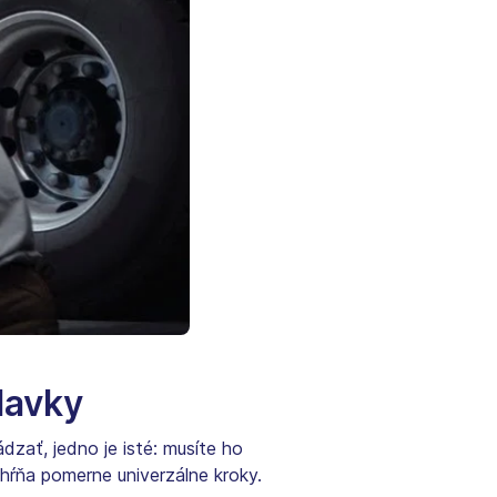
davky
dzať, jedno je isté: musíte ho
ahŕňa pomerne univerzálne kroky.