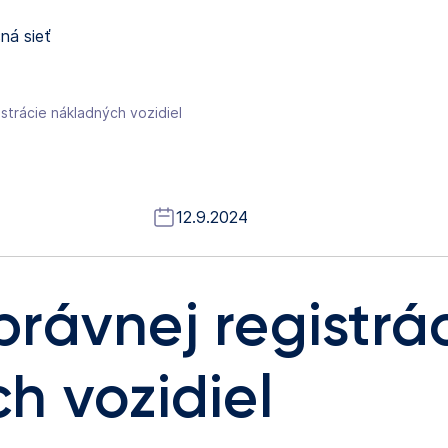
ná sieť
strácie nákladných vozidiel
12.9.2024
rávnej registrá
h vozidiel