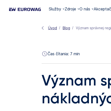
Služby
Zdroje
O nás
Akceptač
Úvod
Blog
Význam správnej regi
Čas čítania:
7
min
Význam sp
nákladnýc