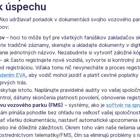
 k úspechu
? Ako udržiavať poriadok v dokumentácii svojho vozového pa
bov:
ov
– hoci to môže byť pre všetkých fanúšikov zakladačov skl
ete tradičné záznamy, skenujte a ukladajte dokumenty v digi
anie jednotných názvov. Nezabudnite si vytvoriť záložné kóp
– ak často registrujete nové vozidlá, vytvorte si kontroln
d registráciou. Vďaka tomu nič nevynecháte a proces registr
adením EVA
, aby vodič mohol jazdiť a platiť cestné poplatky
prvých trás.
kytuje istotu. Naplánujte pravidelné audity vo vašej spoločno
rol, dátumy skončenia platnosti povolení, obnovenie registr
ávu vozového parku (FMS)
– systémy, ako je
softvér na sp
ám prináša pohodlie bez ohľadu na veľkosť vašej spoločno
ať všetku dokumentáciu, nastaviť automatické upozornenia n
lebo iné dôležité záležitosti. Okrem toho vám naše riešenia 
ostredníctvom telematiky/FMS, čím sa eliminujú problémy s r