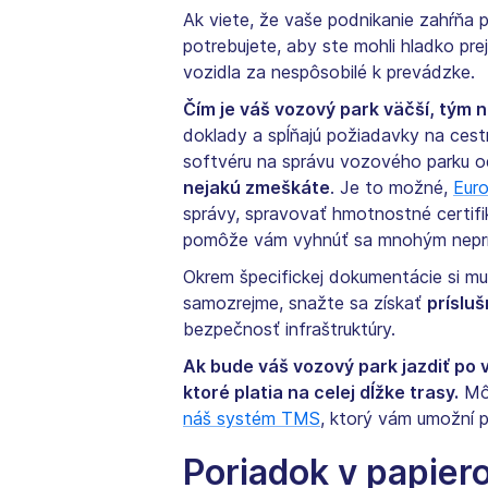
Ak viete, že vaše podnikanie zahŕňa 
potrebujete, aby ste mohli hladko pr
vozidla za nespôsobilé k prevádzke.
Čím je váš vozový park väčší, tým ná
doklady a spĺňajú požiadavky na ces
softvéru na správu vozového parku o
nejakú zmeškáte
. Je to možné,
Eur
správy, spravovať hmotnostné certifi
pomôže vám vyhnúť sa mnohým neprí
Okrem špecifickej dokumentácie si mu
samozrejme, snažte sa získať
príslu
bezpečnosť infraštruktúry.
Ak bude váš vozový park jazdiť po 
ktoré platia na celej dĺžke trasy.
Môž
náš systém TMS
, ktorý vám umožní 
Poriadok v papier