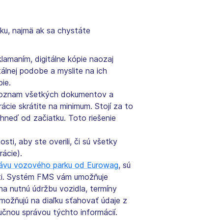
rku, najmä ak sa chystáte
amaním, digitálne kópie naozaj
tálnej podobe a myslite na ich
ie.
ý zoznam všetkých dokumentov a
ácie skrátite na minimum. Stojí za to
 hneď od začiatku. Toto riešenie
sti, aby ste overili, či sú všetky
ácie).
rávu vozového parku od Eurowag
, sú
sti. Systém FMS vám umožňuje
a nutnú údržbu vozidla, termíny
umožňujú na diaľku sťahovať údaje z
učnou správou týchto informácií.