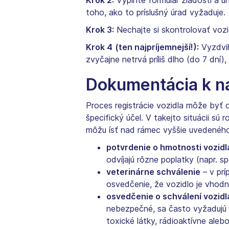
Krok 2:
Vyplňte formulár žiadosti a 
toho, ako to príslušný úrad vyžaduje.
Krok 3:
Nechajte si skontrolovať vozi
Krok 4
(ten najpríjemnejší!):
Vyzdvih
zvyčajne netrvá príliš dlho (do 7 dní
Dokumentácia k ná
Proces registrácie vozidla môže byť o
špecifický účel. V takejto situácii sú
môžu ísť nad rámec vyššie uvedenéh
potvrdenie o hmotnosti vozidl
odvíjajú rôzne poplatky (napr. s
veterinárne schválenie
– v prí
osvedčenie, že vozidlo je vhodn
osvedčenie o schválení vozid
nebezpečné, sa často vyžadujú 
toxické látky, rádioaktívne alebo