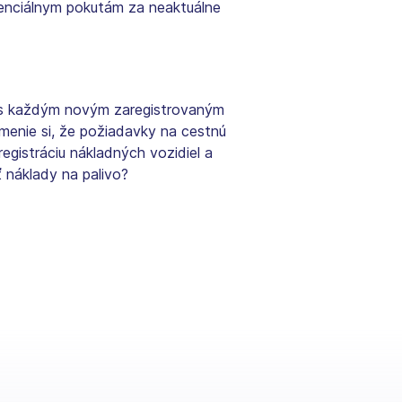
tenciálnym pokutám za neaktuálne
e s každým novým zaregistrovaným
omenie si, že požiadavky na cestnú
registráciu nákladných vozidiel a
 náklady na palivo?