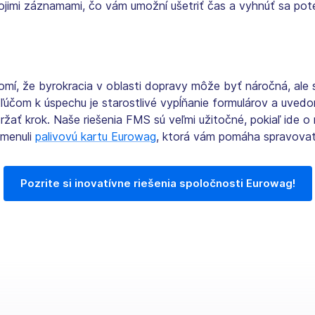
vojimi záznamami, čo vám umožní ušetriť čas a vyhnúť sa po
omí, že byrokracia v oblasti dopravy môže byť náročná, al
Kľúčom k úspechu je starostlivé vypĺňanie formulárov a uved
žať krok. Naše riešenia FMS sú veľmi užitočné, pokiaľ ide o 
omenuli
palivovú kartu Eurowag
, ktorá vám pomáha spravovať
Pozrite si inovatívne riešenia spoločnosti Eurowag!