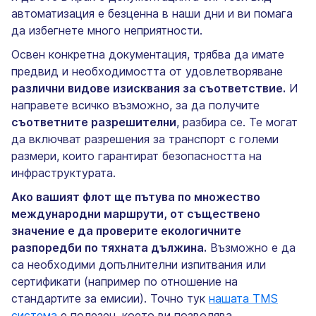
автоматизация е безценна в наши дни и ви помага
да избегнете много неприятности.
Освен конкретна документация, трябва да имате
предвид и необходимостта от удовлетворяване
различни видове изисквания за съответствие.
И
направете всичко възможно, за да получите
съответните разрешителни
, разбира се. Те могат
да включват разрешения за транспорт с големи
размери, които гарантират безопасността на
инфраструктурата.
Ако вашият флот ще пътува по множество
международни маршрути, от съществено
значение е да проверите екологичните
разпоредби по тяхната дължина.
Възможно е да
са необходими допълнителни изпитвания или
сертификати (например по отношение на
стандартите за емисии). Точно тук
нашата TMS
система
е полезен, което ви позволява