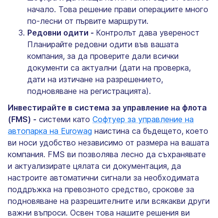
начало. Това решение прави операциите много
по-лесни от първите маршрути.
Редовни одити -
Контролът дава увереност
Планирайте редовни одити във вашата
компания, за да проверите дали всички
документи са актуални (дати на проверка,
дати на изтичане на разрешението,
подновяване на регистрацията).
Инвестирайте в система за управление на флота
(FMS) -
системи като
Софтуер за управление на
автопарка на Eurowag
наистина са бъдещето, което
ви носи удобство независимо от размера на вашата
компания. FMS ви позволява лесно да съхранявате
и актуализирате цялата си документация, да
настроите автоматични сигнали за необходимата
поддръжка на превозното средство, срокове за
подновяване на разрешителните или всякакви други
важни въпроси. Освен това нашите решения ви