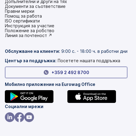
Допълнителни и други на тях
Документи за съответствие
Правни мерки
Помощ за работа
ISO сертификати
Инструкция за участие
(това
Положение за робство
е
(това
Линия за почтеност ↗
в
е
нов
в
раздел)
нов
Обслужване на клиенти
:
9:00 с. - 18:00 ч. в работни дни
раздел)
Център за поддръжка:
Посетете нашата поддръжка
+359 2 492 8700
Мобилно приложение на Eurowag Office
(това
(това
Социални мрежи
е
е
в
в
(това
(това
(това
нов
нов
е
е
е
раздел)
раздел)