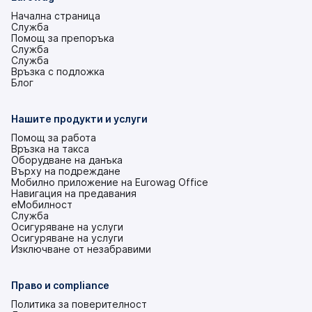
Начална страница
Служба
Помощ за препоръка
Служба
Служба
Връзка с подложка
(това
Блог
е
в
нов
Нашите продукти и услуги
раздел)
Помощ за работа
Връзка на такса
Оборудване на данъка
Върху на подреждане
Мобилно приложение на Eurowag Office
Навигация на предавания
еМобилност
Служба
Осигуряване на услуги
Осигуряване на услуги
Изключване от незабравими
Право и compliance
Политика за поверителност