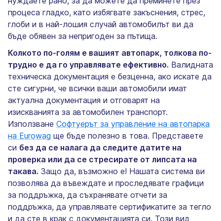
нуждаете рано, за да можете да преминете през
процеса гладко, като избягвате закъснения, стрес,
глоби и в най-лошия случай автомобилът ви да
бъде обявен за непригоден за пътища.
Колкото по-голям е вашият автопарк, толкова по-
трудно е да го управлявате ефективно.
Валидната
техническа документация е безценна, ако искате да
сте сигурни, че всички ваши автомобили имат
актуална документация и отговарят на
изискванията за автомобилен транспорт.
Използване
Софтуерът за управление на автопарка
на Eurowag
ще бъде полезно в това. Представете
си
без да се налага да следите датите на
проверка или да се стресирате от липсата на
такава.
Защо да, възможно е! Нашата система ви
позволява да въвеждате и проследявате графици
за поддръжка, да съхранявате отчети за
поддръжка, да управлявате сертификатите за тегло
и да сте в крак с документацията си. Този вид