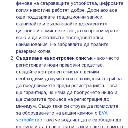
фенове на свързващите устройства, цифровите
копия наистина работят добре. Дори ако все
още поддържате традиционни записи,
сканирайте и съхранявайте документите
цифрово и помислете как да ги организирате
ясно и да използвате последователни
наименования. Не забравяйте да правите
резервни копия.
Създаване на контролен списък -
ако често
регистрирате нови превозни средства,
създайте контролен списък с всички
необходими документи и стъпки, които трябва
да предприемете преди регистрацията. Това
ще гарантира, че няма да пропуснете нищо и
ще съкратите процеса на регистрация до
минимум. Също така си струва да помислите
за оборудването на вашия камион с
EVA
устройство
така че водачът да е свободен да
шофира и да плаща пътни такси още от самото