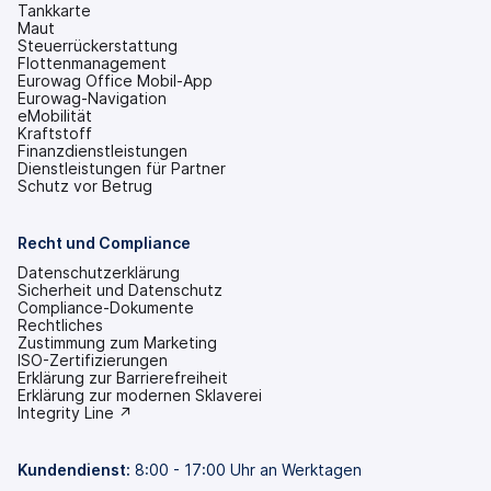
Tankkarte
Maut
Steuerrückerstattung
Flottenmanagement
Eurowag Office Mobil-App
Eurowag-Navigation
eMobilität
Kraftstoff
Finanzdienstleistungen
Dienstleistungen für Partner
Schutz vor Betrug
Recht und Compliance
Datenschutzerklärung
Sicherheit und Datenschutz
Compliance-Dokumente
Rechtliches
Zustimmung zum Marketing
ISO-Zertifizierungen
Erklärung zur Barrierefreiheit
(wird
Erklärung zur modernen Sklaverei
in
(wird
Integrity Line ↗
einem
in
neuen
einem
Tab
neuen
Kundendienst
:
8:00 - 17:00 Uhr an Werktagen
geöffnet)
Tab