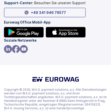
geöffnet)
Support-Center:
Besuchen Sie unseren Support
+49 341 946 79577
Eurowag Office Mobil-App
(wird
(wird
Soziale Netzwerke
in
in
einem
einem
(wird
(wird
(wird
neuen
neuen
in
in
in
Tab
Tab
einem
einem
einem
geöffnet)
geöffnet)
neuen
neuen
neuen
Tab
Tab
Tab
geöffnet)
geöffnet)
geöffnet)
Copyright © 2026, W.A.G. payment solutions, a.s. Alle Dienstleistungen
werden von W.A.G. payment solutions, a.s. und ihren
Tochtergesellschaften angeboten. W.A.G. payment solutions, a.s. ist im
Handelsregister unter der Nummer B 6882 beim Amtsgericht in Prag,
Tschechische Republik, eingetragen (Registernummer 26415623).
W.A.G. Issuing Services, a.s. ist eine hundertprozentige