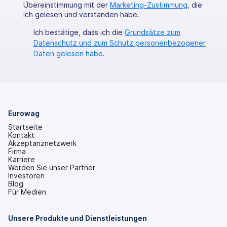
Übereinstimmung mit der
Marketing-Zustimmung
, die
ich gelesen und verstanden habe.
Ich bestätige, dass ich die
Grundsätze zum
Datenschutz und zum Schutz personenbezogener
Daten gelesen habe
.
Eurowag
Startseite
Kontakt
Akzeptanznetzwerk
Firma
Karriere
Werden Sie unser Partner
Investoren
(wird
Blog
in
Für Medien
einem
neuen
Tab
Unsere Produkte und Dienstleistungen
geöffnet)