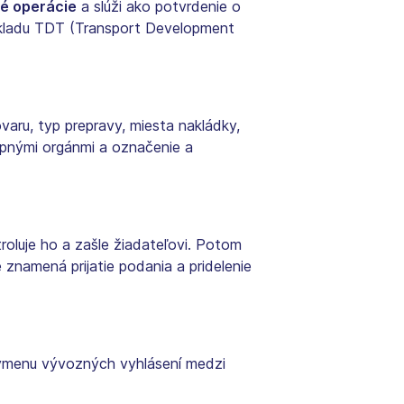
né operácie
a slúži ako potvrdenie o
dokladu TDT (Transport Development
varu, typ prepravy, miesta nakládky,
upnými orgánmi a označenie a
oluje ho a zašle žiadateľovi. Potom
 znamená prijatie podania a pridelenie
výmenu vývozných vyhlásení medzi