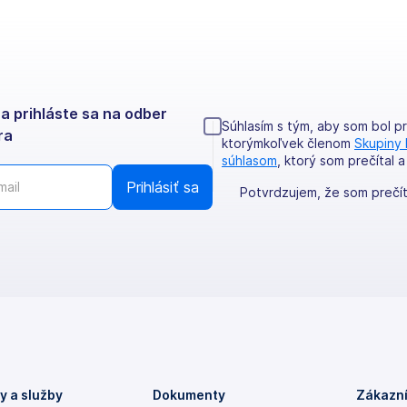
a prihláste sa na odber
Súhlasím s tým, aby som bol 
ra
ktorýmkoľvek členom
Skupin
súhlasom
, ktorý som prečítal 
Potvrdzujem, že som prečí
y a služby
Dokumenty
Zákazní