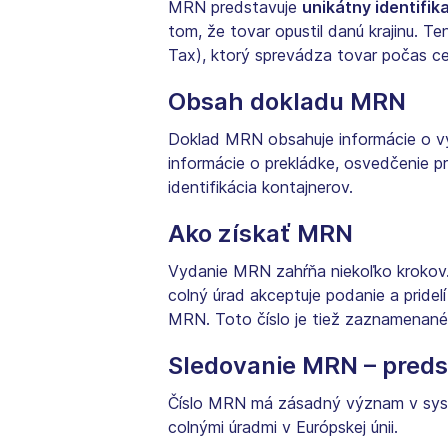
MRN predstavuje
unikátny identifik
tom, že tovar opustil danú krajinu. 
Tax), ktorý sprevádza tovar počas ce
Obsah dokladu MRN
Doklad MRN obsahuje informácie o vývo
informácie o prekládke, osvedčenie 
identifikácia kontajnerov.
Ako získať MRN
Vydanie MRN zahŕňa niekoľko krokov. 
colný úrad akceptuje podanie a pridel
MRN. Toto číslo je tiež zaznamenané
Sledovanie MRN – pred
Číslo MRN má zásadný význam v syst
colnými úradmi v Európskej únii.