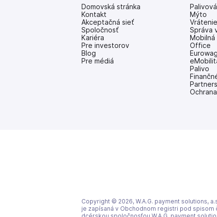
Domovská stránka
Palivov
Kontakt
Mýto
Akceptačná sieť
Vráteni
Spoločnosť
Správa 
Kariéra
Mobilná 
Pre investorov
Office
(otvoriť
Blog
Eurowag
s
Pre médiá
eMobilit
novou
Palivo
kartou)
Finančn
Partner
Ochrana
Copyright © 2026, W.A.G. payment solutions, a.s
je zapísaná v Obchodnom registri pod spisom č.
dcérskou spoločnosťou W.A.G. payment solutions