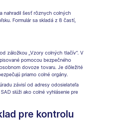
 nahradil šesť rôznych colných
sku. Formulár sa skladá z 8 častí,
pod záložkou „Vzory colných tlačív“. V
pisované pomocou bezpečného
i osobnom dovoze tovaru. Je dôležité
bezpečujú priamo colné orgány.
radu závisí od adresy odosielateľa
 SAD slúži ako colné vyhlásenie pre
ad pre kontrolu