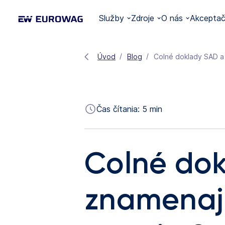
Služby
Zdroje
O nás
Akceptač
Úvod
Blog
Colné doklady SAD a 
Čas čítania:
5
min
Colné do
znamenajú