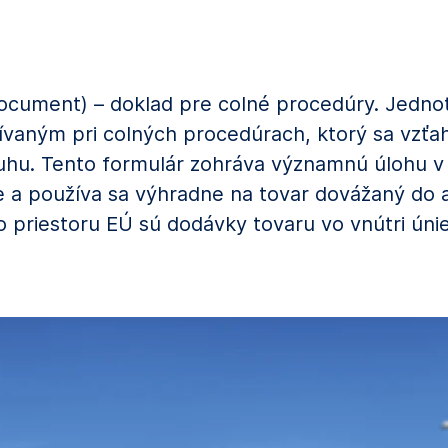
ocument) – doklad pre colné procedúry. Jednot
ným pri colných procedúrach, ktorý sa vzťah
ruhu. Tento formulár zohráva významnú úlohu v 
e a používa sa výhradne na tovar dovážaný do 
o priestoru EÚ sú dodávky tovaru vo vnútri ún