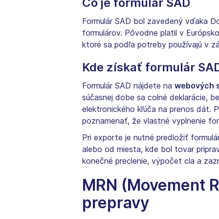
Čo je formulár SAD
Formulár SAD bol zavedený vďaka Doh
formulárov. Pôvodne platil v Európsko
ktoré sa podľa potreby používajú v zá
Kde získať formulár SA
Formulár SAD nájdete na
webových s
súčasnej dobe sa colné deklarácie, b
elektronického kľúča na prenos dát. 
poznamenať, že vlastné vyplnenie for
Pri exporte je nutné predložiť formu
alebo od miesta, kde bol tovar pripr
konečné preclenie, výpočet cla a za
MRN (Movement Re
prepravy