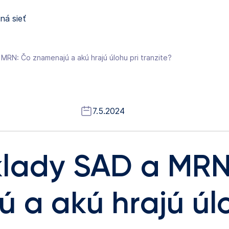
ná sieť
MRN: Čo znamenajú a akú hrajú úlohu pri tranzite?
7.5.2024
klady SAD a MRN
 a akú hrajú úlo