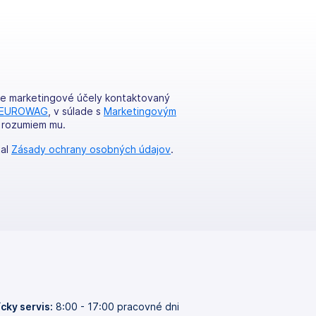
pre marketingové účely kontaktovaný
y EUROWAG
, v súlade s
Marketingovým
a rozumiem mu.
tal
Zásady ochrany osobných údajov
.
cky servis:
8:00 - 17:00 pracovné dni