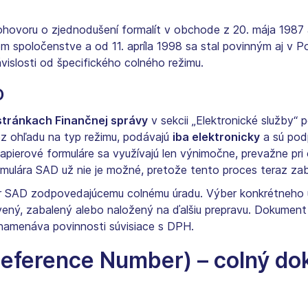
ovoru o zjednodušení formalít v obchode z 20. mája 1987 a
m spoločenstve a od 11. apríla 1998 sa stal povinným aj v Poľ
vislosti od špecifického colného režimu.
D
tránkach Finančnej správy
v sekcii „Elektronické služby“ 
ez ohľadu na typ režimu, podávajú
iba elektronicky
a sú pod
Papierové formuláre sa využívajú len výnimočne, prevažne pr
mulára SAD už nie je možné, pretože tento proces teraz za
lár SAD zodpovedajúcemu colnému úradu. Výber konkrétneho ú
avený, zabalený alebo naložený na ďalšiu prepravu. Dokument
znamenáva povinnosti súvisiace s DPH.
ference Number) – colný dokl