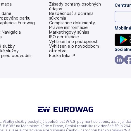
á mapa
Zásady ochrany osobných
Centrum
údajov
e dane
Bezpečnosť a ochrana
vozového parku
súkromia
aplikácia Eurowag
Compliance dokumenty
Právne inmformácie
Mobilná
 Navigácia
Marketingový súhlas
a
ISO certifikácie
Vyhlásenie o prístupnosti
é služby
(otvoriť
Vyhlásenie o novodobom
(otvori
Sociáln
ské služby
s
otroctve
 pred podvodmi
novou
(otvoriť
Etická linka ↗
s
kartou)
s
novou
novou
(otvori
(ot
kartou)
kartou)
s
s
novou
no
kartou)
kar
. Všetky služby poskytujú spoločnosť W.A.G. payment solutions, a.s. a jej dc
 B 6882 na Mestskom súde v Prahe, Česká republika (evidenčné číslo 264156
, a.s. a je autorizovaná a regulovaná Českou národnou bankou (www.CNB.cz) 