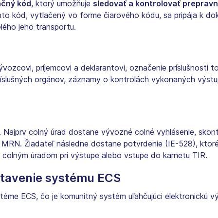
ačný kód
, ktorý umožňuje
sledovať a kontrolovať preprav
Tento kód, vytlačený vo forme čiarového kódu, sa pripája k 
lého jeho transportu.
zcovi, príjemcovi a deklarantovi, označenie príslušnosti to
príslušných orgánov, záznamy o kontrolách vykonaných výst
Najprv colný úrad dostane vývozné colné vyhlásenie, skontr
í MRN. Žiadateľ následne dostane potvrdenie (IE-528), ktoré
 colným úradom pri výstupe alebo vstupe do karnetu TIR.
stavenie systému ECS
éme ECS, čo je komunitný systém uľahčujúci elektronickú 