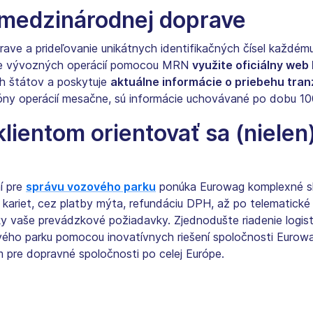
v medzinárodnej doprave
prave a prideľovanie unikátnych identifikačných čísel každé
nie vývozných operácií pomocou MRN
využite oficiálny web
h štátov a poskytuje
aktuálne informácie o priebehu tran
lióny operácií mesačne, sú informácie uchovávané po dobu 1
ientom orientovať sa (nielen)
í pre
správu vozového parku
ponúka Eurowag komplexné sl
kariet, cez platby mýta, refundáciu DPH, až po telematické
y vaše prevádzkové požiadavky. Zjednodušte riadenie logisti
vého parku pomocou inovatívnych riešení spoločnosti Eurow
m pre dopravné spoločnosti po celej Európe.