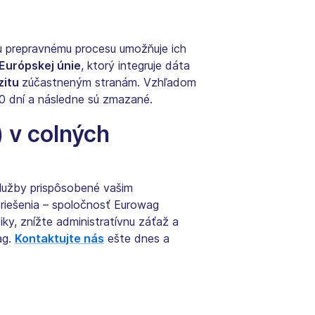
mu prepravnému procesu umožňuje ich
 Európskej únie
, ktorý integruje dáta
zitu
zúčastneným stranám. Vzhľadom
00 dní a následne sú zmazané.
 v colných
užby prispôsobené vašim
 riešenia – spoločnosť Eurowag
ky, znížte administratívnu záťaž a
ag.
Kontaktujte nás
ešte dnes a