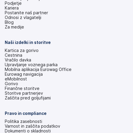
Podjetje
Kariera
Postanite naš partner
Odnosi z vlagatelji
(odpre
Blog
se
Za medije
v
novem
zavihku)
Naši izdelki in storitve
Kartica za gorivo
Cestnina
Vračilo davka
Upravljanje voznega parka
Mobilna aplikacija Eurowag Office
Eurowag navigacija
eMobilnost
Gorivo
Finančne storitve
Storitve partnerjev
Zaščita pred goljufijami
Pravo in compliance
Politika zasebnosti
Varnost in zaščita podatkov
Dokumenti o skladnosti