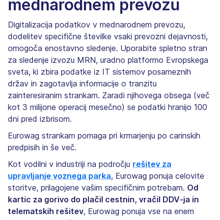
mednarodnem prevozu
Digitalizacija podatkov v mednarodnem prevozu,
dodelitev specifične številke vsaki prevozni dejavnosti,
omogoča enostavno sledenje. Uporabite spletno stran
za sledenje izvozu MRN, uradno platformo Evropskega
sveta, ki zbira podatke iz IT sistemov posameznih
držav in zagotavlja informacije o tranzitu
zainteresiranim strankam. Zaradi njihovega obsega (več
kot 3 milijone operacij mesečno) se podatki hranijo 100
dni pred izbrisom.
Eurowag strankam pomaga pri krmarjenju po carinskih
predpisih in še več.
Kot vodilni v industriji na področju
rešitev za
upravljanje voznega parka
, Eurowag ponuja celovite
storitve, prilagojene vašim specifičnim potrebam.
Od
kartic za gorivo do plačil cestnin, vračil DDV-ja in
telematskih rešitev
, Eurowag ponuja vse na enem