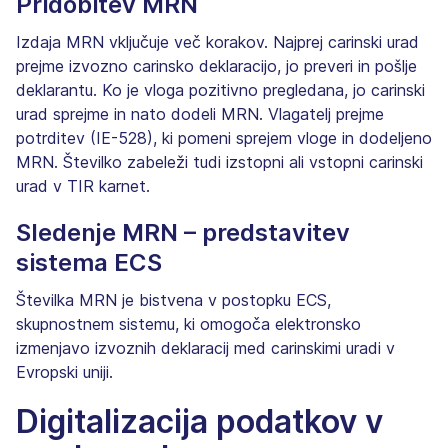
Pridobitev MRN
Izdaja MRN vključuje več korakov. Najprej carinski urad
prejme izvozno carinsko deklaracijo, jo preveri in pošlje
deklarantu. Ko je vloga pozitivno pregledana, jo carinski
urad sprejme in nato dodeli MRN. Vlagatelj prejme
potrditev (IE-528), ki pomeni sprejem vloge in dodeljeno
MRN. Številko zabeleži tudi izstopni ali vstopni carinski
urad v TIR karnet.
Sledenje MRN – predstavitev
sistema ECS
Številka MRN je bistvena v postopku ECS,
skupnostnem sistemu, ki omogoča elektronsko
izmenjavo izvoznih deklaracij med carinskimi uradi v
Evropski uniji.
Digitalizacija podatkov v