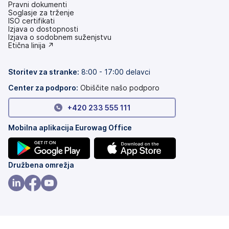
Pravni dokumenti
Soglasje za trženje
ISO certifikati
Izjava o dostopnosti
(odpre
Izjava o sodobnem suženjstvu
se
(odpre
Etična linija ↗
v
se
novem
v
zavihku)
novem
Storitev za stranke:
8:00 - 17:00 delavci
zavihku)
Center za podporo:
Obiščite našo podporo
+420 233 555 111
Mobilna aplikacija Eurowag Office
(odpre
(odpre
Družbena omrežja
se
se
v
v
(odpre
(odpre
(odpre
novem
novem
se
se
se
zavihku)
zavihku)
v
v
v