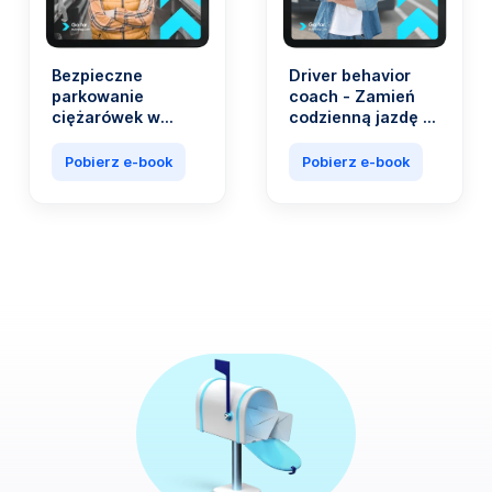
Bezpieczne
Driver behavior
parkowanie
coach - Zamień
ciężarówek w
codzienną jazdę w
Europie.
źródło
Praktyczny
oszczędności
Pobierz e-book
Pobierz e-book
przewodnik dla
profesjonalistów
w branży
transportowej.