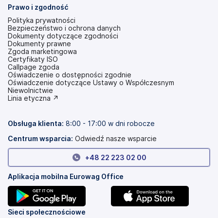
Prawo i zgodność
Polityka prywatności
Bezpieczeństwo i ochrona danych
Dokumenty dotyczące zgodności
Dokumenty prawne
Zgoda marketingowa
Certyfikaty ISO
Callpage zgoda
Oświadczenie o dostępności zgodnie
(otwiera
Oświadczenie dotyczące Ustawy o Współczesnym
się
Niewolnictwie
w
(otwiera
Linia etyczna ↗
nowej
się
karcie)
w
nowej
Obsługa klienta:
8:00 - 17:00 w dni robocze
karcie)
Centrum wsparcia:
Odwiedź nasze wsparcie
+
48 22 223 02 00
Aplikacja mobilna Eurowag Office
(otwiera
(otwiera
Sieci społecznościowe