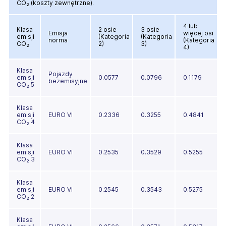
CO₂ (koszty zewnętrzne).
4 lub
Klasa
2 osie
3 osie
Emisja
więcej osi
emisji
(Kategoria
(Kategoria
norma
(Kategoria
CO₂
2)
3)
4)
Klasa
Pojazdy
emisji
0.0577
0.0796
0.1179
bezemisyjne
CO₂ 5
Klasa
emisji
EURO VI
0.2336
0.3255
0.4841
CO₂ 4
Klasa
emisji
EURO VI
0.2535
0.3529
0.5255
CO₂ 3
Klasa
emisji
EURO VI
0.2545
0.3543
0.5275
CO₂ 2
Klasa