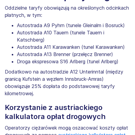
Oddzielne taryfy obowiązują na określonych odcinkach
płatnych, w tym:
Autostrada A9 Pyhrn (tunele Gleinalm i Bosruck)
Autostrada A10 Tauern (tunele Tauern i
Katschberg)
Autostrada A11 Karawanken (tunel Karawanken)
Autostrada A13 Brenner (przełęcz Brenner)
Droga ekspresowa S16 Arlberg (tunel Arlberg)
Dodatkowo na autostradzie A12 Unterinntal (między
granicą Kufstein a węzłem Innsbruck-Amras)
obowiązuje 25% dopłata do podstawowej taryfy
kilometrowej.
Korzystanie z austriackiego
kalkulatora opłat drogowych
Operatorzy ciężarówek mogą oszacować koszty opłat
drogowych za pomocą
austriackiego kalkulatora opłat