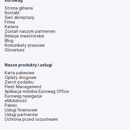
Eurowag
Strona główna
Kontakt
Sieć akceptacji
Firma
Kariera
Zostań naszym partnerem
Relacje inwestorskie
(otwiera
Blog
się
Komunikaty prasowe
w
Glosariusz
nowej
karcie)
Nasze produkty i usługi
Karta paliwowa
Opłaty drogowe
Zwrot podatku
Fleet Management
Aplikacja mobilna Eurowag Office
Eurowag nawigacja
eMobilność
Paliwo
Usługi finansowe
Usługi partnerów
Ochrona przed oszustwami