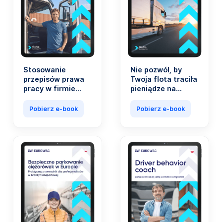
Stosowanie
Nie pozwól, by
przepisów prawa
Twoja flota traciła
pracy w firmie
pieniądze na
transportowej nie
paliwie. Koszty
musi być
paliwa stanowią
Pobierz e-book
Pobierz e-book
skomplikowane.
nawet 40 proc.
wszystkich
wydatków firm z
branży
transportowej.