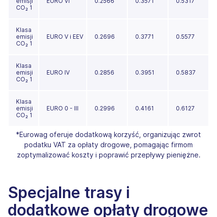
emisji
EURO VI
0.2566
0.3571
0.5317
CO₂ 1
Klasa
emisji
EURO V i EEV
0.2696
0.3771
0.5577
CO₂ 1
Klasa
emisji
EURO IV
0.2856
0.3951
0.5837
CO₂ 1
Klasa
emisji
EURO 0 - III
0.2996
0.4161
0.6127
CO₂ 1
*Eurowag oferuje dodatkową korzyść, organizując zwrot
podatku VAT za opłaty drogowe, pomagając firmom
zoptymalizować koszty i poprawić przepływy pieniężne.
Specjalne trasy i
dodatkowe opłaty drogowe