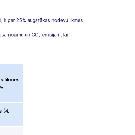
, ir par 25% augstākas nodevu likmes
iesārņojumu un CO₂ emisijām, lai
ās likmēs
O₂
s (4.