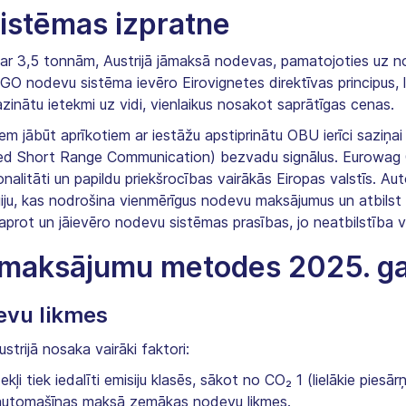
sistēmas izpratne
r 3,5 tonnām, Austrijā jāmaksā nodevas, pamatojoties uz n
. GO nodevu sistēma ievēro Eirovignetes direktīvas principus
inātu ietekmi uz vidi, vienlaikus nosakot saprātīgas cenas.
em jābūt aprīkotiem ar iestāžu apstiprinātu OBU ierīci saziņai 
ed Short Range Communication) bezvadu signālus. Eurowag 
onalitāti un papildu priekšrocības vairākās Eiropas valstīs. 
ju, kas nodrošina vienmērīgus nodevu maksājumus un atbilst v
saprot un jāievēro nodevu sistēmas prasības, jo neatbilstība 
 maksājumu metodes 2025. 
evu likmes
rijā nosaka vairāki faktori:
kļi tiek iedalīti emisiju klasēs, sākot no CO₂ 1 (lielākie piesār
s automašīnas maksā zemākas nodevu likmes.