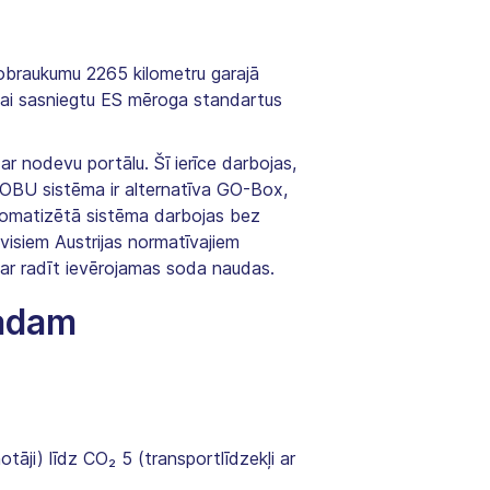
obraukumu 2265 kilometru garajā
, lai sasniegtu ES mēroga standartus
ar nodevu portālu. Šī ierīce darbojas,
OBU sistēma ir alternatīva GO-Box,
Automatizētā sistēma darbojas bez
isiem Austrijas normatīvajiem
var radīt ievērojamas soda naudas.
gadam
ņotāji) līdz CO₂ 5 (transportlīdzekļi ar