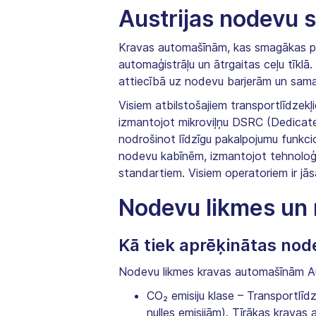
Austrijas nodevu 
Kravas automašīnām, kas smagākas pa
automaģistrāļu un ātrgaitas ceļu tīklā
attiecībā uz nodevu barjerām un samaz
Visiem atbilstošajiem transportlīdzekļi
izmantojot mikroviļņu DSRC (Dedicat
nodrošinot līdzīgu pakalpojumu funkci
nodevu kabīnēm, izmantojot tehnoloģi
standartiem. Visiem operatoriem ir jā
Nodevu likmes un
Kā tiek aprēķinātas nod
Nodevu likmes kravas automašīnām Aust
CO₂ emisiju klase – Transportlīdze
nulles emisijām). Tīrākas krava