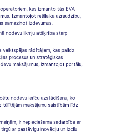
 operatoriem, kas izmanto tās EVA
mus. Izmantojot reāllaika uzraudzību,
ikus samazinot izdevumus.
mā nodevu likmju atšķirība starp
 veiktspējas rādītājiem, kas palīdz
ijas procesus un stratēģiskas
odevu maksājumus, izmantojot portālu,
cētu nodevu ierīču uzstādīšanu, ko
 tūlītējām maksājumu saistībām līdz
ārmaiņām, ir nepieciešama sadarbība ar
rgū ar pastāvīgu inovāciju un izcilu