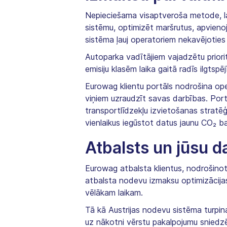
Nepieciešama visaptveroša metode, la
sistēmu, optimizēt maršrutus, apvieno
sistēma ļauj operatoriem nekavējoties 
Autoparka vadītājiem vajadzētu priorit
emisiju klasēm laika gaitā radīs ilgtspē
Eurowag klientu portāls nodrošina oper
viņiem uzraudzīt savas darbības. Port
transportlīdzekļu izvietošanas strat
vienlaikus iegūstot datus jaunu CO₂ bal
Atbalsts un jūsu 
Eurowag atbalsta klientus, nodrošinot
atbalsta nodevu izmaksu optimizācija
vēlākam laikam.
Tā kā Austrijas nodevu sistēma turpina
uz nākotni vērstu pakalpojumu sniedzēj