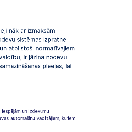
 ceļi nāk ar izmaksām —
odevu sistēmas izpratne
 un atbilstoši normatīvajiem
aldību, ir jāzina nodevu
amazināšanas pieejas, lai
mu iespējām un izdevumu
avas automašīnu vadītājiem, kuriem