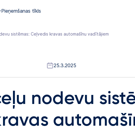
Pieņemšanas tīkls
odevu sistēmas: Ceļvedis kravas automašīnu vadītājiem
25.3.2025
ceļu nodevu sist
kravas automašī