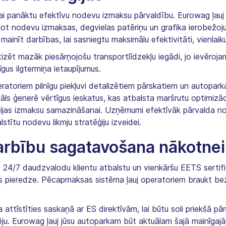
i panāktu efektīvu nodevu izmaksu pārvaldību. Eurowag ļauj
jot nodevu izmaksas, degvielas patēriņu un grafika ierobežoju
mainīt darbības, lai sasniegtu maksimālu efektivitāti, vienla
izēt mazāk piesārņojošu transportlīdzekļu iegādi, jo ievēroja
jīgus ilgtermiņa ietaupījumus.
atoriem pilnīgu piekļuvi detalizētiem pārskatiem un autoparka
āls ģenerē vērtīgus ieskatus, kas atbalsta maršrutu optimizāc
ēģijas izmaksu samazināšanai. Uzņēmumi efektīvāk pārvalda n
stītu nodevu likmju stratēģiju izveidei.
darbību sagatavošana nākotnei
 24/7 daudzvalodu klientu atbalstu un vienkāršu EETS sertifi
s pieredze. Pēcapmaksas sistēma ļauj operatoriem braukt bez
 attīstīties saskaņā ar ES direktīvām, lai būtu soli priekšā p
u. Eurowag ļauj jūsu autoparkam būt aktuālam šajā mainīgajā ti