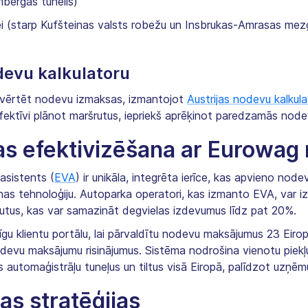
lbergas tunelis)
ei (starp Kufšteinas valsts robežu un Insbrukas-Amrasas mezg
devu kalkulatoru
ovērtēt nodevu izmaksas, izmantojot
Austrijas nodevu kalkula
 efektīvi plānot maršrutus, iepriekš aprēķinot paredzamās nod
s efektivizēšana ar Eurowag 
asistents (
EVA
) ir unikāla, integrēta ierīce, kas apvieno nod
as tehnoloģiju. Autoparka operatori, kas izmanto EVA, var izs
utus, kas var samazināt degvielas izdevumus līdz pat 20%.
gu klientu portālu, lai pārvaldītu nodevu maksājumus 23 Eiropa
devu maksājumu risinājumus. Sistēma nodrošina vienotu pie
s automaģistrāļu tuneļus un tiltus visā Eiropā, palīdzot uzņ
as stratēģijas