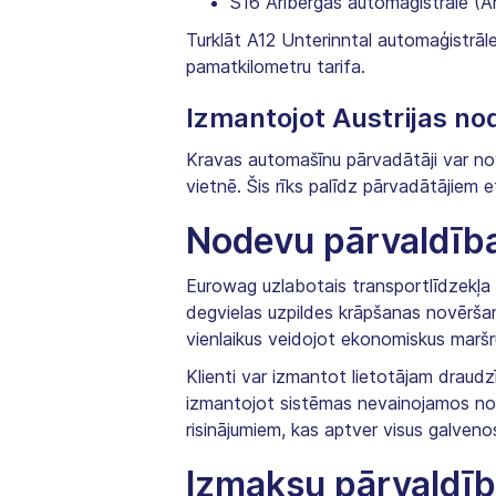
S16 Arlbergas automaģistrāle (Ar
Turklāt A12 Unterinntal automaģistrāl
pamatkilometru tarifa.
Izmantojot Austrijas no
Kravas automašīnu pārvadātāji var n
vietnē. Šis rīks palīdz pārvadātājiem
Nodevu pārvaldība
Eurowag uzlabotais transportlīdzekļa 
degvielas uzpildes krāpšanas novēršan
vienlaikus veidojot ekonomiskus maršr
Klienti var izmantot lietotājam draudzī
izmantojot sistēmas nevainojamos no
risinājumiem, kas aptver visus galveno
Izmaksu pārvaldīb