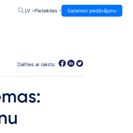
LV
Pieteikties
Saņemiet piedāvājumu
Dalīties ar rakstu:
ēmas:
nu