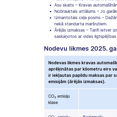
Asu skaits – Kravas automašīnām
Nobrauktais attālums – Jo garāk
Izmantotais ceļa posms – Dažām 
nekā standarta maršrutiem.
Ārējās izmaksas – Tarifi ietver i
saskaņotos ar vides ilgtspējības
Nodevu likmes 2025. g
Nodevas likmes kravas automašīn
aprēķinātas par kilometru eiro v
ir iekļautas papildu maksas par 
emisijām (ārējās izmaksas).
CO₂ emisiju
klase