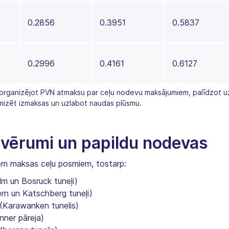
0.2856
0.3951
0.5837
0.2996
0.4161
0.6127
, organizējot PVN atmaksu par ceļu nodevu maksājumiem, palīdzot
mizēt izmaksas un uzlabot naudas plūsmu.
svērumi un papildu nodevas
tiem maksas ceļu posmiem, tostarp:
lm un Bosruck tuneļi)
rn un Katschberg tuneļi)
(Karawanken tunelis)
nner pāreja)