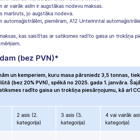
 ar vairāk asīm ir augstākas nodevu maksas.
s maršruts, jo augstāka nodeva.
automaģistrālēm, piemēram, A12 Unterinntal automaģistrālei
zmaksas, kas saistītas ar satiksmes radīto gaisa un trokšņa p
 mērķiem.
adam (bez PVN)*
ām un kemperiem, kuru masa pārsniedz 3,5 tonnas, tiek
alūtā (bez 20% PVN), spēkā no 2025. gada 1. janvāra. Šaj
satiksmes radīto gaisa un trokšņa piesārņojumu, kā arī C
2 asis (2.
3 asis (3.
4 vai vairāk asi
kategorija)
kategorija)
kategorija)