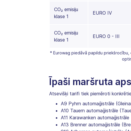
CO₂ emisiju
EURO IV
klase 1
CO₂ emisiju
EURO 0 - III
klase 1
* Eurowag piedāvā papildu priekšrocību
opti
Īpaši maršruta ap
Atsevišķi tarifi tiek piemēroti konkrē
A9 Pyhrn automaģistrāle (Gleina
A10 Tauern automaģistrāle (Taue
A11 Karawanken automaģistrāle 
A13 Brenner automaģistrāle (Bre