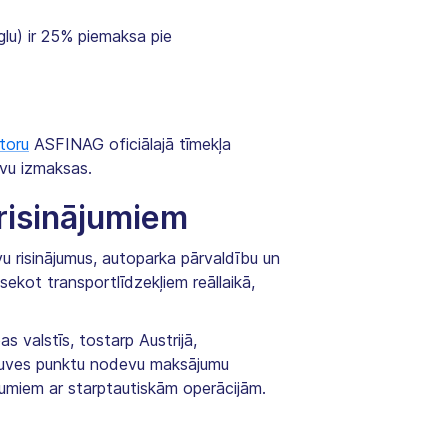
lu) ir 25% piemaksa pie
toru
ASFINAG oficiālajā tīmekļa
evu izmaksas.
risinājumiem
evu risinājumus, autoparka pārvaldību un
ekot transportlīdzekļiem reāllaikā,
s valstīs, tostarp Austrijā,
kļuves punktu nodevu maksājumu
ēmumiem ar starptautiskām operācijām.