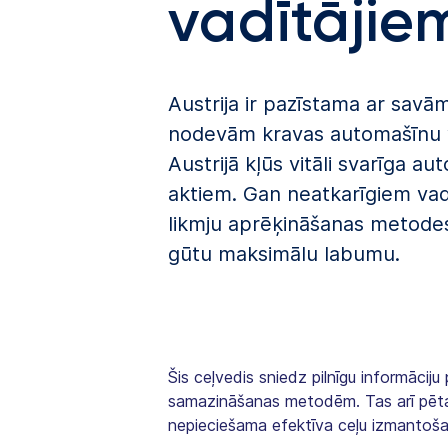
vadītājie
Austrija ir pazīstama ar savā
nodevām kravas automašīnu va
Austrijā kļūs vitāli svarīga a
aktiem. Gan neatkarīgiem vadī
likmju aprēķināšanas metode
gūtu maksimālu labumu.
Šis ceļvedis sniedz pilnīgu informācij
samazināšanas metodēm. Tas arī pēta,
nepieciešama efektīva ceļu izmantošan