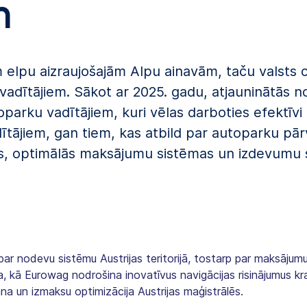
m
m elpu aizraujošajām Alpu ainavām, taču valsts
dītājiem. Sākot ar 2025. gadu, atjauninātās n
utoparku vadītājiem, kuri vēlas darboties efektīvi
tājiem, gan tiem, kas atbild par autoparku pārv
s, optimālās maksājumu sistēmas un izdevumu s
u par nodevu sistēmu Austrijas teritorijā, tostarp par maksāju
 kā Eurowag nodrošina inovatīvus navigācijas risinājumus kr
a un izmaksu optimizācija Austrijas maģistrālēs.