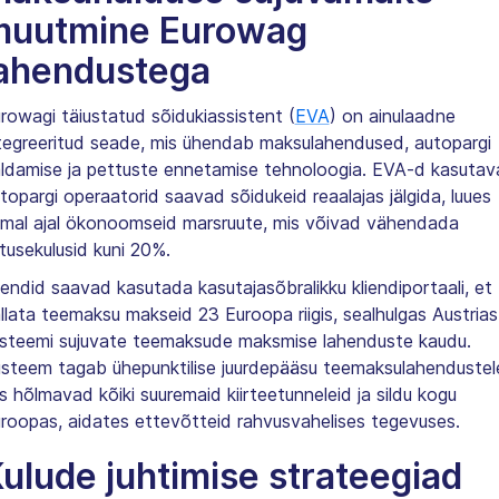
muutmine Eurowag
ahendustega
rowagi täiustatud sõidukiassistent (
EVA
) on ainulaadne
tegreeritud seade, mis ühendab maksulahendused, autopargi
ldamise ja pettuste ennetamise tehnoloogia. EVA-d kasutav
topargi operaatorid saavad sõidukeid reaalajas jälgida, luues
mal ajal ökonoomseid marsruute, mis võivad vähendada
tusekulusid kuni 20%.
iendid saavad kasutada kasutajasõbralikku kliendiportaali, et
llata teemaksu makseid 23 Euroopa riigis, sealhulgas Austrias
steemi sujuvate teemaksude maksmise lahenduste kaudu.
steem tagab ühepunktilise juurdepääsu teemaksulahendustel
s hõlmavad kõiki suuremaid kiirteetunneleid ja sildu kogu
roopas, aidates ettevõtteid rahvusvahelises tegevuses.
ulude juhtimise strateegiad