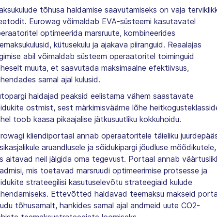
ksukulude tõhusa haldamise saavutamiseks on vaja terviklik
etodit. Eurowag võimaldab EVA-süsteemi kasutavatel
eraatoritel optimeerida marsruute, kombineerides
emaksukulusid, kütusekulu ja ajakava piiranguid. Reaalajas
lgimise abil võimaldab süsteem operaatoritel toiminguid
heselt muuta, et saavutada maksimaalne efektiivsus,
hendades samal ajal kulusid.
topargi haldajad peaksid eelistama vähem saastavate
idukite ostmist, sest märkimisväärne lõhe heitkogusteklassid
hel toob kaasa pikaajalise jätkusuutliku kokkuhoidu.
rowagi kliendiportaal annab operaatoritele täieliku juurdepää
sikasjalikule aruandlusele ja sõidukipargi jõudluse mõõdikutele,
s aitavad neil jälgida oma tegevust. Portaal annab väärtuslik
admisi, mis toetavad marsruudi optimeerimise protsesse ja
idukite strateegilisi kasutuselevõtu strateegiaid kulude
hendamiseks. Ettevõtted haldavad teemaksu makseid porta
udu tõhusamalt, hankides samal ajal andmeid uute CO2-
histe teemaksustrateegiate loomiseks.