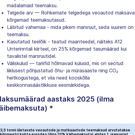
madalamaid teemaksu.
Telgede arv — Rohkemate telgedega veoautod maksava
kõrgemad teemaksutasud.
Läbitud vahemaa - mida pikem marsruut, seda suurem on
teemaksu.
Kasutatud teelõik - teatud maanteedel, näiteks A12
Unterinntali kiirteel, on 25% kõrgemad tasumäärad kui
tavalistel marsruutidel.
Väliskulud — tariifid hõlmavad kulusid, mis on seotud
liiklusest põhjustatud õhu- ja mürasaaste ning CO₂
heitkogustega, et viia need kooskõlla
keskkonnasäästlikkuse eesmärkidega.
aksumäärad aastaks 2025 (ilma
äibemaksuta) *
3,5 tonni ületavate veoautode ja matkaautode teemaksud arvutatakse
kilomeetri kohta eurodes (ilma 20% käibemaksuta) alates 1. jaanuarist