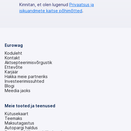
Kinnitan, et olen lugenud
Privaatsus ja
isikuandmete kaitse põhimõtted
.
Eurowag
Koduleht
Kontakt
Aktsepteerimisvõrgustik
Ettevõte
Karjäär
Hakka meie partneriks
Investeerimissuhted
(avaneb
Blogi
uuel
Meedia jaoks
vahekaardil)
Meie tooted ja teenused
Kütusekaart
Teemaks
Maksutagastus
Autopargi haldus