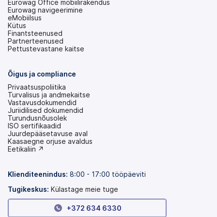
Eurowag Office mobiilirakendus
Eurowag navigeerimine
eMobiilsus
Kütus
Finantsteenused
Partnerteenused
Pettustevastane kaitse
Õigus ja compliance
Privaatsuspoliitika
Turvalisus ja andmekaitse
Vastavusdokumendid
Juriidilised dokumendid
Turundusnõusolek
ISO sertifikaadid
Juurdepääsetavuse aval
(avaneb
Kaasaegne orjuse avaldus
uuel
(avaneb
Eetikaliin ↗
vahekaardil)
uuel
vahekaardil)
Klienditeenindus:
8:00 - 17:00 tööpäeviti
Tugikeskus:
Külastage meie tuge
+372 634 6330