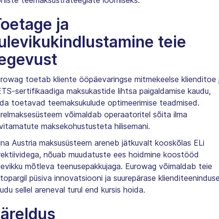
oetage ja
ulevikukindlustamine teie
egevust
rowag toetab kliente ööpäevaringse mitmekeelse klienditoe 
TS-sertifikaadiga maksukastide lihtsa paigaldamise kaudu,
da toetavad teemaksukulude optimeerimise teadmised.
relmaksesüsteem võimaldab operaatoritel sõita ilma
ivitamatute maksekohustusteta hilisemani.
na Austria maksusüsteem areneb jätkuvalt kooskõlas ELi
rektiividega, nõuab muudatuste ees hoidmine koostööd
levikku mõtleva teenusepakkujaga. Eurowag võimaldab teie
topargil püsiva innovatsiooni ja suurepärase klienditeenindus
udu sellel areneval turul end kursis hoida.
äreldus