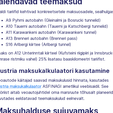
äiendavad teemaksud
aldi tariifid kehtivad konkreetsetele maksuosadele, sealhulga
A9 Pyhrni autobahn (Gleinalmi ja Bosrucki tunnelid)
A10 Tauerni autobahn (Tauerni ja Katschbergi tunnelid)
A11 Karawankeni autobahn (Karawankeni tunnel)
A13 Brenneri autobahn (Brenneri pass)
S16 Arlbergi kiirtee (Arlbergi tunnel)
saks on A12 Unterinntali kiirteel (Kufsteini riigipiiri ja Innsbruck
rase ristmiku vahel) 25% lisatasu baaskilomeetri tariifist.
ustria maksukalkulaatori kasutamine
oautode käitajad saavad maksukulusid hinnata, kasutades
stria maksukalkulaator
ASFINAGI ametlikul veebisaidil. See
öriist aitab veoautojuhtidel oma marsruute tõhusalt planeerid
vutades eeldatavad teemaksukulud eelnevalt.
Maksuhalduse sujuvamaks