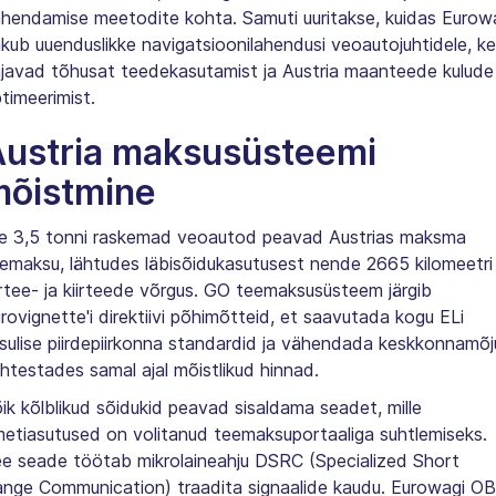
hendamise meetodite kohta. Samuti uuritakse, kuidas Eurow
kub uuenduslikke navigatsioonilahendusi veoautojuhtidele, ke
javad tõhusat teedekasutamist ja Austria maanteede kulude
timeerimist.
ustria maksusüsteemi
mõistmine
e 3,5 tonni raskemad veoautod peavad Austrias maksma
emaksu, lähtudes läbisõidukasutusest nende 2665 kilomeetri
irtee- ja kiirteede võrgus. GO teemaksusüsteem järgib
rovignette'i direktiivi põhimõtteid, et saavutada kogu ELi
sulise piirdepiirkonna standardid ja vähendada keskkonnamõj
htestades samal ajal mõistlikud hinnad.
ik kõlblikud sõidukid peavad sisaldama seadet, mille
etiasutused on volitanud teemaksuportaaliga suhtlemiseks.
e seade töötab mikrolaineahju DSRC (Specialized Short
nge Communication) traadita signaalide kaudu. Eurowagi O