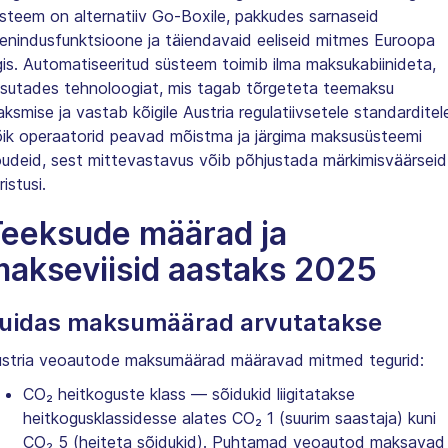
steem on alternatiiv Go-Boxile, pakkudes sarnaseid
enindusfunktsioone ja täiendavaid eeliseid mitmes Euroopa
igis. Automatiseeritud süsteem toimib ilma maksukabiinideta,
sutades tehnoloogiat, mis tagab tõrgeteta teemaksu
ksmise ja vastab kõigile Austria regulatiivsetele standarditel
ik operaatorid peavad mõistma ja järgima maksusüsteemi
udeid, sest mittevastavus võib põhjustada märkimisväärseid
ristusi.
eeksude määrad ja
akseviisid aastaks 2025
uidas maksumäärad arvutatakse
stria veoautode maksumäärad määravad mitmed tegurid:
CO₂ heitkoguste klass — sõidukid liigitatakse
heitkogusklassidesse alates CO₂ 1 (suurim saastaja) kuni
CO₂ 5 (heiteta sõidukid). Puhtamad veoautod maksavad