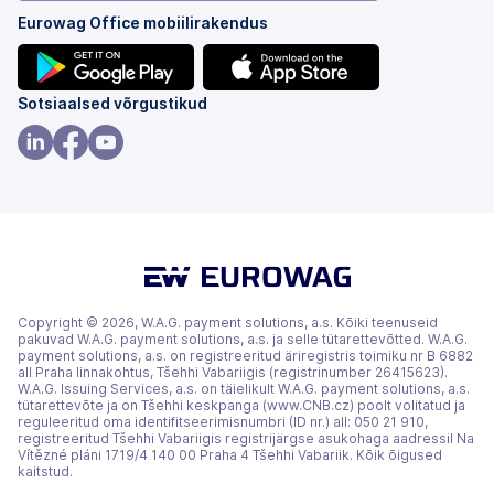
Eurowag Office mobiilirakendus
(avaneb
(avaneb
Sotsiaalsed võrgustikud
uuel
uuel
vahekaardil)
vahekaardil)
(avaneb
(avaneb
(avaneb
uuel
uuel
uuel
vahekaardil)
vahekaardil)
vahekaardil)
Copyright © 2026, W.A.G. payment solutions, a.s. Kõiki teenuseid
pakuvad W.A.G. payment solutions, a.s. ja selle tütarettevõtted. W.A.G.
payment solutions, a.s. on registreeritud äriregistris toimiku nr B 6882
all Praha linnakohtus, Tšehhi Vabariigis (registrinumber 26415623).
W.A.G. Issuing Services, a.s. on täielikult W.A.G. payment solutions, a.s.
tütarettevõte ja on Tšehhi keskpanga (www.CNB.cz) poolt volitatud ja
reguleeritud oma identifitseerimisnumbri (ID nr.) all: 050 21 910,
registreeritud Tšehhi Vabariigis registrijärgse asukohaga aadressil Na
Vítězné pláni 1719/4 140 00 Praha 4 Tšehhi Vabariik. Kõik õigused
kaitstud.