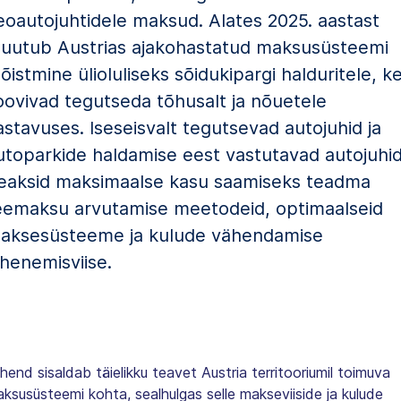
eoautojuhtidele maksud. Alates 2025. aastast
uutub Austrias ajakohastatud maksusüsteemi
õistmine ülioluliseks sõidukipargi halduritele, k
oovivad tegutseda tõhusalt ja nõuetele
astavuses. Iseseisvalt tegutsevad autojuhid ja
utoparkide haldamise eest vastutavad autojuhi
eaksid maksimaalse kasu saamiseks teadma
eemaksu arvutamise meetodeid, optimaalseid
aksesüsteeme ja kulude vähendamise
ähenemisviise.
hend sisaldab täielikku teavet Austria territooriumil toimuva
ksusüsteemi kohta, sealhulgas selle makseviiside ja kulude