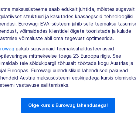
stria maksusüsteeme saab edukalt juhtida, mõistes sügavalt
gulatiivset struktuuri ja kasutades kaasaegseid tehnoloogilisi
hendusi. Eurowagi EVA-süsteem juhib selle teemaksu tasumis
hendust, võimaldades klientidel õigete tööriistade ja kulude
ästmise võimaluste abil oma tegevust optimeerida.
urowag
pakub sujuvamaid teemaksuhaldusteenuseid
päevaringse mitmekeelse toega 23 Euroopa riigis. See
imaldab teie sõidukipargil tõhusalt töötada kogu Austrias ja
jal Euroopas. Eurowagi uuenduslikud lahendused pakuvad
hendeid Austria maksusüsteemi eeskirjadega kursis olemiseks
steemi vastavuse säilitamiseks.
Olge kursis Eurowag lahendusega!