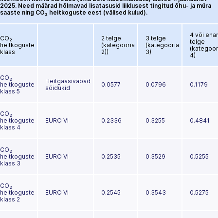
2025. Need määrad hõlmavad lisatasusid liiklusest tingitud õhu- ja müra
saaste ning CO₂ heitkoguste eest (välised kulud).
4 või ena
CO₂
2 telge
3 telge
telge
heitkoguste
(kategooria
(kategooria
(kategoor
klass
2))
3)
4)
CO₂
Heitgaasivabad
heitkoguste
0.0577
0.0796
0.1179
sõidukid
klass 5
CO₂
heitkoguste
EURO VI
0.2336
0.3255
0.4841
klass 4
CO₂
heitkoguste
EURO VI
0.2535
0.3529
0.5255
klass 3
CO₂
heitkoguste
EURO VI
0.2545
0.3543
0.5275
klass 2