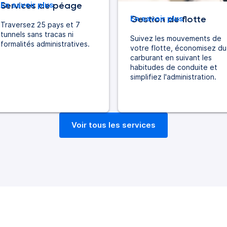
Services de péage
En savoir plus
Gestion de flotte
En savoir plus
Traversez 25 pays et 7
tunnels sans tracas ni
Suivez les mouvements de
formalités administratives.
votre flotte, économisez du
carburant en suivant les
habitudes de conduite et
simplifiez l'administration.
Voir tous les services