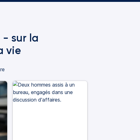
 - sur la
a vie
tre