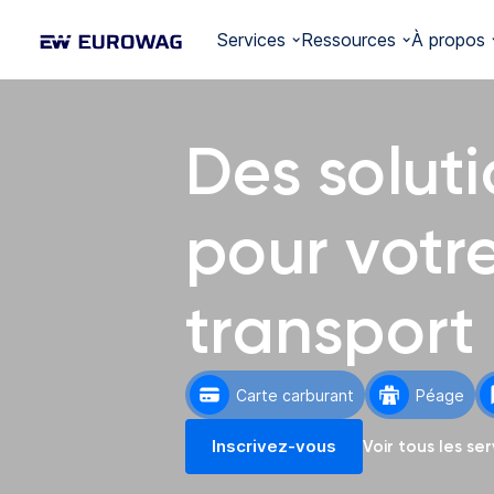
Services
Ressources
À propos
Des solut
pour votr
transport
Carte carburant
Péage
Inscrivez-vous
Voir tous les ser