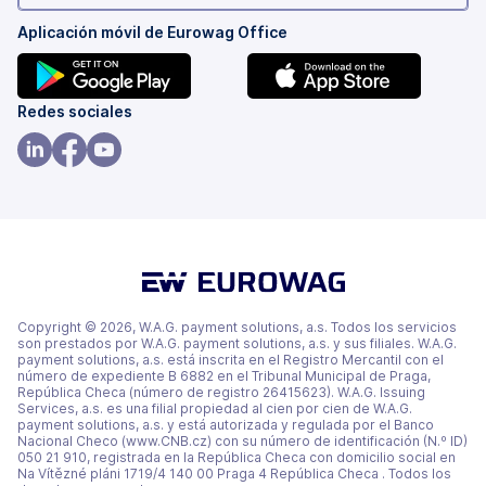
Aplicación móvil de Eurowag Office
(se
(se
Redes sociales
abre
abre
en
en
(se
(se
(se
una
una
abre
abre
abre
pestaña
pestaña
en
en
en
nueva)
nueva)
una
una
una
pestaña
pestaña
pestaña
nueva)
nueva)
nueva)
Copyright © 2026, W.A.G. payment solutions, a.s. Todos los servicios
son prestados por W.A.G. payment solutions, a.s. y sus filiales. W.A.G.
payment solutions, a.s. está inscrita en el Registro Mercantil con el
número de expediente B 6882 en el Tribunal Municipal de Praga,
República Checa (número de registro 26415623). W.A.G. Issuing
Services, a.s. es una filial propiedad al cien por cien de W.A.G.
payment solutions, a.s. y está autorizada y regulada por el Banco
Nacional Checo (www.CNB.cz) con su número de identificación (N.º ID)
050 21 910, registrada en la República Checa con domicilio social en
Na Vítězné pláni 1719/4 140 00 Praga 4 República Checa . Todos los