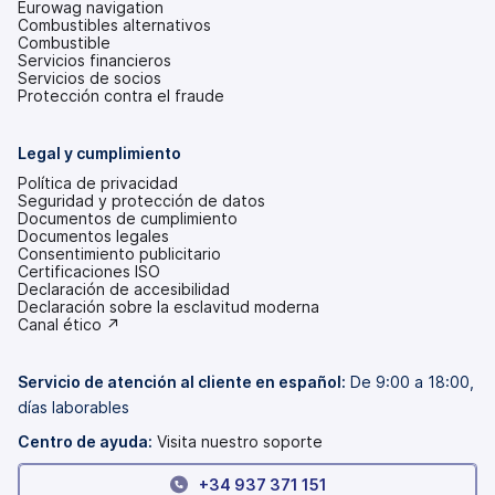
Eurowag navigation
Combustibles alternativos
Combustible
Servicios financieros
Servicios de socios
Protección contra el fraude
Legal y cumplimiento
Política de privacidad
Seguridad y protección de datos
Documentos de cumplimiento
Documentos legales
Consentimiento publicitario
Certificaciones ISO
Declaración de accesibilidad
(se
Declaración sobre la esclavitud moderna
abre
(se
Canal ético ↗
en
abre
una
en
pestaña
una
Servicio de atención al cliente en español:
De 9:00 a 18:00,
nueva)
pestaña
días laborables
nueva)
Centro de ayuda:
Visita nuestro soporte
+34 937 371 151