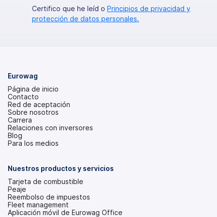
Certifico que he leíd o
Principios de privacidad y
protección de datos personales.
Eurowag
Página de inicio
Contacto
Red de aceptación
Sobre nosotros
Carrera
Relaciones con inversores
(se
Blog
abre
Para los medios
en
una
pestaña
Nuestros productos y servicios
nueva)
Tarjeta de combustible
Peaje
Reembolso de impuestos
Fleet management
Aplicación móvil de Eurowag Office