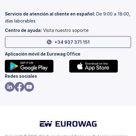
en
abre
una
en
pestaña
una
Servicio de atención al cliente en español:
De 9:00 a 18:00,
nueva)
pestaña
días laborables
nueva)
Centro de ayuda:
Visita nuestro soporte
+34 937 371 151
Aplicación móvil de Eurowag Office
(se
(se
Redes sociales
abre
abre
en
en
(se
(se
(se
una
una
abre
abre
abre
pestaña
pestaña
en
en
en
nueva)
nueva)
una
una
una
pestaña
pestaña
pestaña
nueva)
nueva)
nueva)