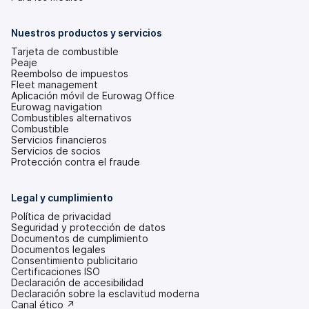
en
una
pestaña
Nuestros productos y servicios
nueva)
Tarjeta de combustible
Peaje
Reembolso de impuestos
Fleet management
Aplicación móvil de Eurowag Office
Eurowag navigation
Combustibles alternativos
Combustible
Servicios financieros
Servicios de socios
Protección contra el fraude
Legal y cumplimiento
Política de privacidad
Seguridad y protección de datos
Documentos de cumplimiento
Documentos legales
Consentimiento publicitario
Certificaciones ISO
Declaración de accesibilidad
(se
Declaración sobre la esclavitud moderna
abre
(se
Canal ético ↗