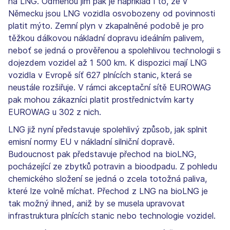
na LNG. Odměnou jim pak je například i to, že v
Německu jsou LNG vozidla osvobozeny od povinnosti
platit mýto. Zemní plyn v zkapalněné podobě je pro
těžkou dálkovou nákladní dopravu ideálním palivem,
neboť se jedná o prověřenou a spolehlivou technologii s
dojezdem vozidel až 1 500 km. K dispozici mají LNG
vozidla v Evropě síť 627 plnících stanic, která se
neustále rozšiřuje. V rámci akceptační sítě EUROWAG
pak mohou zákazníci platit prostřednictvím karty
EUROWAG u 302 z nich.
LNG již nyní představuje spolehlivý způsob, jak splnit
emisní normy EU v nákladní silniční dopravě.
Budoucnost pak představuje přechod na bioLNG,
pocházející ze zbytků potravin a bioodpadu. Z pohledu
chemického složení se jedná o zcela totožná paliva,
které lze volně míchat. Přechod z LNG na bioLNG je
tak možný ihned, aniž by se musela upravovat
infrastruktura plnících stanic nebo technologie vozidel.