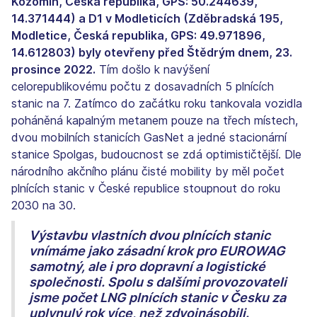
Kozomín, Česká republika, GPS: 50.244639,
14.371444) a D1 v Modleticích (Zděbradská 195,
Modletice, Česká republika, GPS: 49.971896,
14.612803) byly otevřeny před Štědrým dnem, 23.
prosince 2022.
Tím došlo k navýšení
celorepublikovému počtu z dosavadních 5 plnících
stanic na 7. Zatímco do začátku roku tankovala vozidla
poháněná kapalným metanem pouze na třech místech,
dvou mobilních stanicích GasNet a jedné stacionární
stanice Spolgas, budoucnost se zdá optimističtější. Dle
národního akčního plánu čisté mobility by měl počet
plnících stanic v České republice stoupnout do roku
2030 na 30.
Výstavbu vlastních dvou plnících stanic
vnímáme jako zásadní krok pro EUROWAG
samotný, ale i pro dopravní a logistické
společnosti. Spolu s dalšími provozovateli
jsme počet LNG plnících stanic v Česku za
uplynulý rok více, než zdvojnásobili.