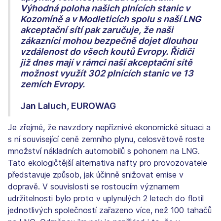
Výhodná poloha našich plnících stanic v
Kozomíně a v Modleticích spolu s naší LNG
akceptační sítí pak zaručuje, že naši
zákazníci mohou bezpečně dojet dlouhou
vzdálenost do všech koutů Evropy. Řidiči
již dnes mají v rámci naší akceptační sítě
možnost využít 302 plnících stanic ve 13
zemích Evropy.
Jan Laluch, EUROWAG
Je zřejmé, že navzdory nepříznivé ekonomické situaci a
s ní související ceně zemního plynu, celosvětově roste
množství nákladních automobilů s pohonem na LNG.
Tato ekologičtější alternativa nafty pro provozovatele
představuje způsob, jak účinně snižovat emise v
dopravě. V souvislosti se rostoucím významem
udržitelnosti bylo proto v uplynulých 2 letech do flotil
jednotlivých společností zařazeno více, než 100 tahačů