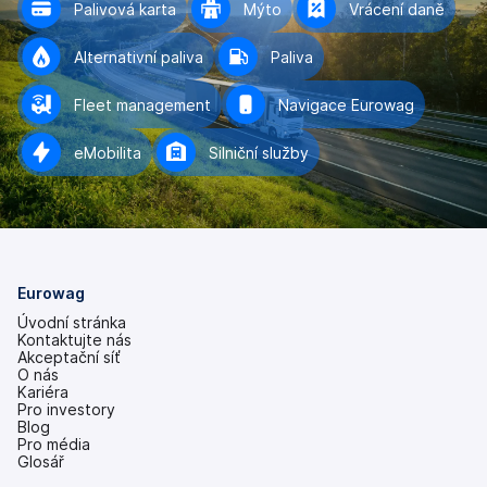
Palivová karta
Mýto
Vrácení daně
Alternativní paliva
Paliva
Fleet management
Navigace Eurowag
eMobilita
Silniční služby
Eurowag
Úvodní stránka
Kontaktujte nás
Akceptační síť
O nás
Kariéra
Pro investory
(se
Blog
v
Pro média
nových
Glosář
záložkách)