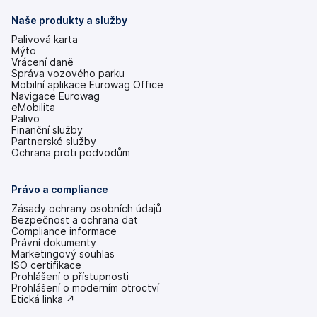
Naše produkty a služby
Palivová karta
Mýto
Vrácení daně
Správa vozového parku
Mobilní aplikace Eurowag Office
Navigace Eurowag
eMobilita
Palivo
Finanční služby
Partnerské služby
Ochrana proti podvodům
Právo a compliance
Zásady ochrany osobních údajů
Bezpečnost a ochrana dat
Compliance informace
Právní dokumenty
Marketingový souhlas
ISO certifikace
Prohlášení o přístupnosti
(se
Prohlášení o moderním otroctví
v
(se
Etická linka ↗
nových
v