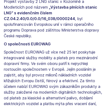
Projekt výstavby 2 LNG stanic v Kozomíně a
Modleticích pod názvem
„Výstavba plnících stanic
LNG“ s evidenčním číslem
CZ.04.2.40/0.0/0.0/16_038/0000244
, byl
spolufinancován Evropskou unií v rámci operačního
programu Doprava pod záštitou Ministerstva dopravy
České republiky.
O společnosti EUROWAG
Společnost EUROWAG už více než 25 let poskytuje
integrované služby mobility a plateb pro mezinárodní
dopravní firmy. Ve svém oboru patří k nejrychleji
rostoucím společnostem v Evropě. Jejím posláním je
zajistit, aby byl provoz milionů nákladních vozidel
křižujících Evropu čistší, férový a efektivní. Za tímto
účelem nabízí EUROWAG svým zákazníkům produkty a
služby založené na moderních digitálních technologiích,
od plateb za klasické a alternativní palivo, dobíjení
elektrických vozidel a platbu mýta přes vracení daní,