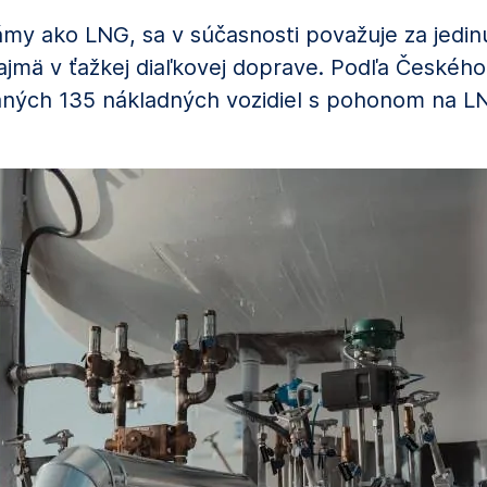
y ako LNG, sa v súčasnosti považuje za jedin
najmä v ťažkej diaľkovej doprave. Podľa Českéh
vaných 135 nákladných vozidiel s pohonom na L