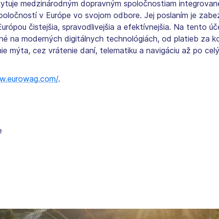
uje medzinárodným dopravným spoločnostiam integrované sl
 spoločností v Európe vo svojom odbore. Jej poslaním je zab
Európou čistejšia, spravodlivejšia a efektívnejšia. Na tento
é na moderných digitálnych technológiách, od platieb za ko
enie mýta, cez vrátenie daní, telematiku a navigáciu až po cel
w.eurowag.com/
.
e