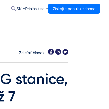
SK
Prihlásiť sa
Získajte ponuku zdarma
Zdieľať článok:
G stanice,
ž 7