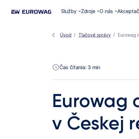
Služby
Zdroje
O nás
Akceptač
Úvod
Tlačové správy
Eurowag o
Čas čítania:
3
min
Eurowag o
v Českej r