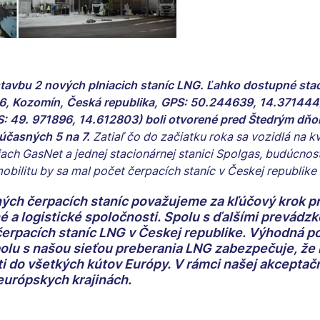
avbu 2 nových plniacich staníc LNG. Ľahko dostupné stac
506, Kozomín, Česká republika, GPS: 50.244639, 14.371444
PS: 49. 971896, 14.612803) boli otvorené pred Štedrým dň
súčasných 5 na 7.
Zatiaľ čo do začiatku roka sa vozidlá na k
ach GasNet a jednej stacionárnej stanici Spolgas, budúcnosť
bilitu by sa mal počet čerpacích staníc v Českej republike
ných čerpacích staníc považujeme za kľúčový krok 
 a logistické spoločnosti. Spolu s ďalšími prevádz
 čerpacích staníc LNG v Českej republike. Výhodná p
olu s našou sieťou preberania LNG zabezpečuje, že
i do všetkých kútov Európy. V rámci našej akceptačn
európskych krajinách.