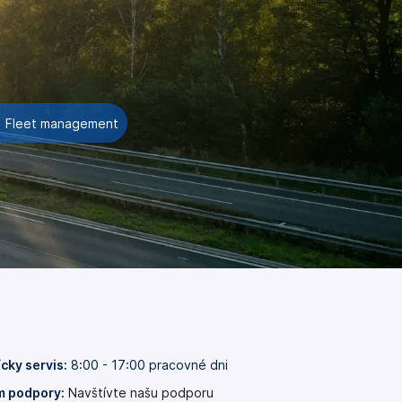
Fleet management
cky servis:
8:00 - 17:00 pracovné dni
 podpory:
Navštívte našu podporu