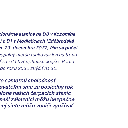
ionárne stanice na D8 v Kozomíne
) a D1 v Modleticiach (Zděbradská
om 23. decembra 2022, čím sa počet
vapalný metán tankovali len na troch
 sa zdá byť optimistickejšia. Podľa
 do roku 2030 zvýšiť na 30.
pre samotnú spoločnosť
kovateľmi sme za posledný rok
oloha našich čerpacích staníc
 naši zákazníci môžu bezpečne
ej siete môžu vodiči využívať