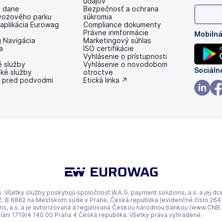
údajov
e dane
Bezpečnosť a ochrana
vozového parku
súkromia
aplikácia Eurowag
Compliance dokumenty
Právne inmformácie
Mobilná
 Navigácia
Marketingový súhlas
a
ISO certifikácie
Vyhlásenie o prístupnosti
é služby
(otvoriť
Vyhlásenie o novodobom
(otvori
Sociáln
ské služby
s
otroctve
 pred podvodmi
novou
(otvoriť
Etická linka ↗
s
kartou)
s
novou
novou
(otvori
(ot
kartou)
kartou)
s
s
novou
no
kartou)
kar
. Všetky služby poskytujú spoločnosť W.A.G. payment solutions, a.s. a jej dc
 B 6882 na Mestskom súde v Prahe, Česká republika (evidenčné číslo 264156
, a.s. a je autorizovaná a regulovaná Českou národnou bankou (www.CNB.cz) 
pláni 1719/4 140 00 Praha 4 Česká republika. Všetky práva vyhradené.