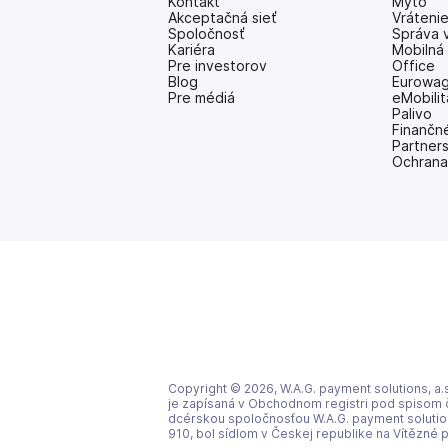
Kontakt
Mýto
Akceptačná sieť
Vráteni
Spoločnosť
Správa 
Kariéra
Mobilná 
Pre investorov
Office
(otvoriť
Blog
Eurowag
s
Pre médiá
eMobilit
novou
Palivo
kartou)
Finančn
Partner
Ochrana
Copyright © 2026, W.A.G. payment solutions, a.s
je zapísaná v Obchodnom registri pod spisom č.
dcérskou spoločnosťou W.A.G. payment solutions
910, bol sídlom v Českej republike na Vítězné 