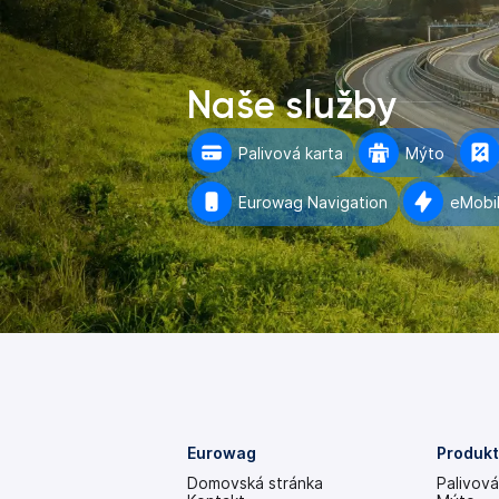
Naše služby
Palivová karta
Mýto
Eurowag Navigation
eMobil
Eurowag
Produkt
Domovská stránka
Palivov