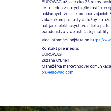
EUROWAG už viac ako 25 rokov poskyt
Je to jedna z najrýchlejšie rastúcich
nákladných vozidiel prechádzajúcich 
zákazníkom produkty a služby založen
nabíjanie elektrických vozidiel a plat
poradenstvo v oblasti čistej mobility.
Viac informácií nájdete na
https://ww
Kontakt pre médiá:
EUROWAG
Zuzana O'Brien
Manažérka marketingovej komunikáci
pr@eurowag.com