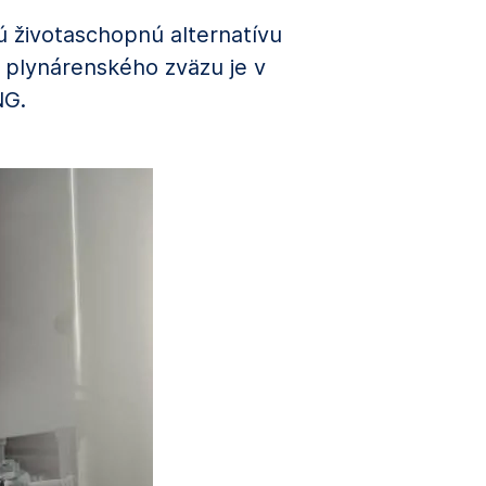
ú životaschopnú alternatívu
o plynárenského zväzu je v
NG.