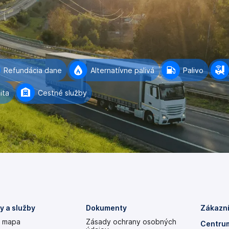
Refundácia dane
Alternatívne palivá
Palivo
ita
Cestné služby
y a služby
Dokumenty
Zákazní
á mapa
Zásady ochrany osobných
Centrum