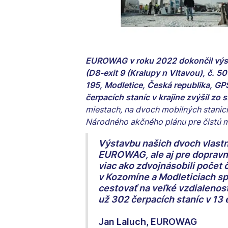
EUROWAG v roku 2022 dokončil výst
(D8-exit 9 (Kralupy n Vltavou), č. 
195, Modletice, Česká republika, G
čerpacích staníc v krajine zvýšil zo 
miestach, na dvoch mobilných stanici
Národného akčného plánu pre čistú mo
Výstavbu našich dvoch vlast
EUROWAG, ale aj pre dopravné
viac ako zdvojnásobili počet
v Kozomíne a Modleticiach sp
cestovať na veľké vzdialenost
už 302 čerpacích staníc v 13 
Jan Laluch, EUROWAG