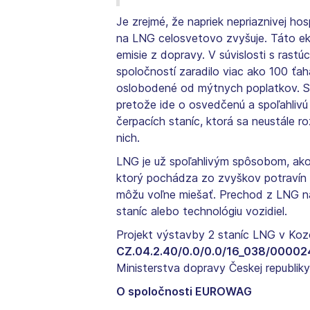
Je zrejmé, že napriek nepriaznivej ho
na LNG celosvetovo zvyšuje. Táto eko
emisie z dopravy. V súvislosti s ras
spoločností zaradilo viac ako 100 ť
oslobodené od mýtnych poplatkov. Sk
pretože ide o osvedčenú a spoľahlivú
čerpacích staníc, ktorá sa neustále 
nich.
LNG je už spoľahlivým spôsobom, ako
ktorý pochádza zo zvyškov potravín a
môžu voľne miešať. Prechod z LNG na
staníc alebo technológiu vozidiel.
Projekt výstavby 2 staníc LNG v Ko
CZ.04.2.40/0.0/0.0/16_038/00002
Ministerstva dopravy Českej republiky
O spoločnosti EUROWAG