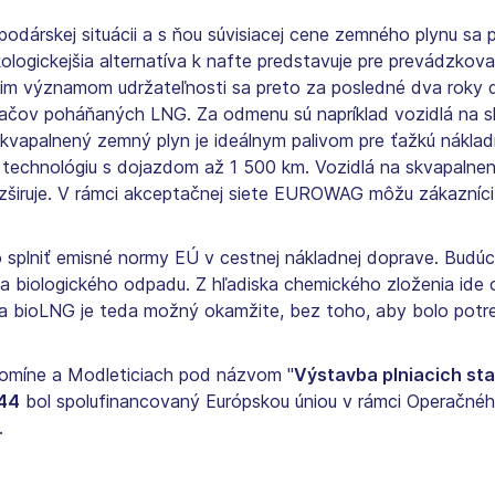
spodárskej situácii a s ňou súvisiacej cene zemného plynu s
logickejšia alternatíva k nafte predstavuje pre prevádzkova
túcim významom udržateľnosti sa preto za posledné dva roky
ahačov poháňaných LNG. Za odmenu sú napríklad vozidlá na
vapalnený zemný plyn je ideálnym palivom pre ťažkú nákladn
 technológiu s dojazdom až 1 500 km. Vozidlá na skvapalne
rozširuje. V rámci akceptačnej siete EUROWAG môžu zákazní
 splniť emisné normy EÚ v cestnej nákladnej doprave. Budú
 biologického odpadu. Z hľadiska chemického zloženia ide o 
 bioLNG je teda možný okamžite, bez toho, aby bolo potreb
zomíne a Modleticiach pod názvom "
Výstavba plniacich sta
44
bol spolufinancovaný Európskou úniou v rámci Operačné
.