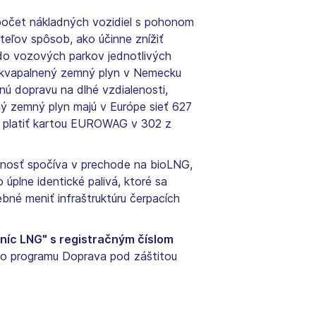
a počet nákladných vozidiel s pohonom
teľov spôsob, ako účinne znížiť
 do vozových parkov jednotlivých
 skvapalnený zemný plyn v Nemecku
ú dopravu na dlhé vzdialenosti,
ný zemný plyn majú v Európe sieť 627
ci platiť kartou EUROWAG v 302 z
cnosť spočíva v prechode na bioLNG,
úplne identické palivá, ktoré sa
né meniť infraštruktúru čerpacích
níc LNG" s registračným číslom
ho programu Doprava pod záštitou