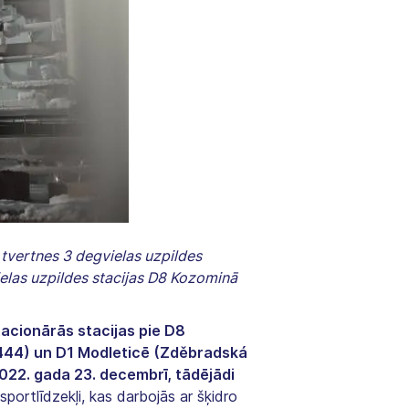
 tvertnes 3 degvielas uzpildes
ielas uzpildes stacijas D8 Kozominā
acionārās stacijas pie D8
1444) un D1 Modleticē (Zděbradská
022. gada 23. decembrī, tādējādi
portlīdzekļi, kas darbojās ar šķidro