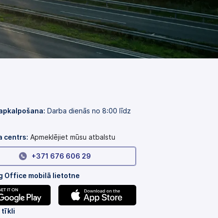
 apkalpošana:
Darba dienās no 8:00 līdz
a centrs:
Apmeklējiet mūsu atbalstu
+371 676 606 29
 Office mobilā lietotne
(tiek
tīkli