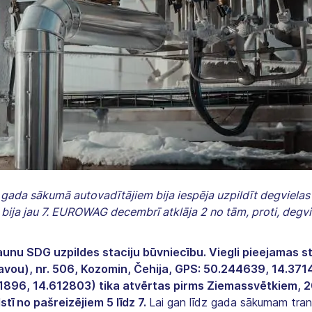
 gada sākumā autovadītājiem bija iespēja uzpildīt degvielas
 bija jau 7. EUROWAG decembrī atklāja 2 no tām, proti, degv
nu SDG uzpildes staciju būvniecību. Viegli pieejamas st
tavou), nr. 506, Kozomin, Čehija, GPS: 50.244639, 14.37
71896, 14.612803) tika atvērtas pirms Ziemassvētkiem, 2
lstī no pašreizējiem 5 līdz 7.
Lai gan līdz gada sākumam trans