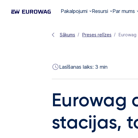
Pakalpojumi
Resursi
Par mums
Sākums
Preses relīzes
Eurowag a
Lasīšanas laiks:
3
min
Eurowag a
stacijas, 