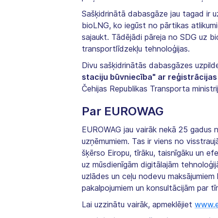
Sašķidrinātā dabasgāze jau tagad ir u
bioLNG, ko iegūst no pārtikas atlikumie
sajaukt. Tādējādi pāreja no SDG uz bio
transportlīdzekļu tehnoloģijas.
Divu sašķidrinātās dabasgāzes uzpilde
staciju būvniecība" ar reģistrāci
Čehijas Republikas Transporta minist
Par EUROWAG
EUROWAG jau vairāk nekā 25 gadus nod
uzņēmumiem. Tas ir viens no visstrauj
šķērso Eiropu, tīrāku, taisnīgāku un 
uz mūsdienīgām digitālajām tehnoloģij
uzlādes un ceļu nodevu maksājumiem l
pakalpojumiem un konsultācijām par tīru
Lai uzzinātu vairāk, apmeklējiet
www.e