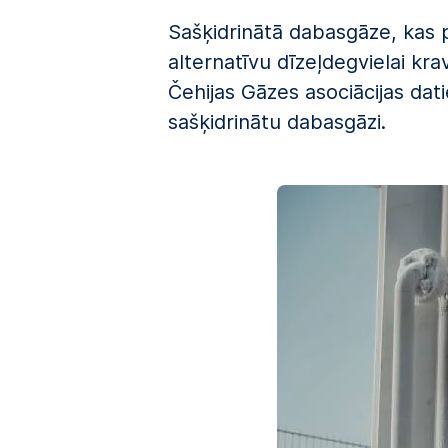
Sašķidrinātā dabasgāze, kas p
alternatīvu dīzeļdegvielai kr
Čehijas Gāzes asociācijas dat
sašķidrinātu dabasgāzi.