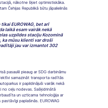
stacijā, nākotne šķiet optimistiskāka.
tam Čehijas Republikā būtu jāpalielinās
e tikai EUROWAG, bet arī
a laikā esam vairāk nekā
elas uzpildes staciju Kozominā
ka mūsu klienti var droši
adītāji jau var izmantot 302
 visā pasaulē pieaug ar SDG darbināmu
efektīvi samazināt transporta radītās
toparkus ir papildinājuši vairāk nekā
ti no ceļu nodevas. Sašķidrinātā
ārbaudīta un uzticama tehnoloģija ar
kas pastāvīgi paplašinās. EUROWAG