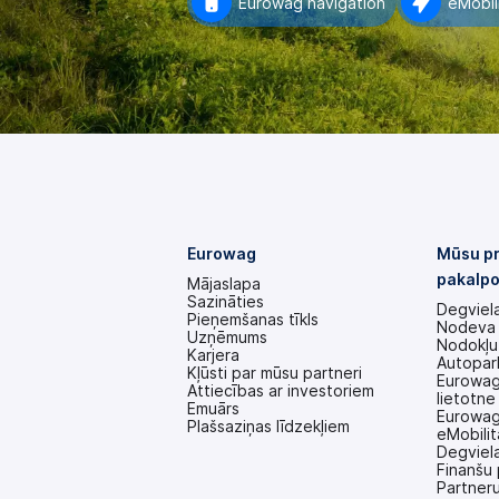
Eurowag navigation
eMobil
Eurowag
Mūsu pr
pakalpo
Mājaslapa
Sazināties
Degviela
Pieņemšanas tīkls
Nodeva
Uzņēmums
Nodokļu
Karjera
Autopar
Kļūsti par mūsu partneri
Eurowag
Attiecības ar investoriem
lietotne
(tiek
Emuārs
Eurowag
atvērts
Plašsaziņas līdzekļiem
eMobilit
jaunā
Degviel
cilnē)
Finanšu 
Partneru