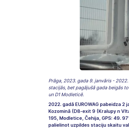
Prāga, 2023. gada 9. janvāris - 2022.
stacijās, bet pagājušā gada beigās to
un D1 Modleticē.
2022. gadā EUROWAG pabeidza 2 jau
Kozominā (D8-exit 9 (Kralupy n Vl
195, Modletice, Čehija, GPS: 49. 9
palielinot uzpildes staciju skaitu va