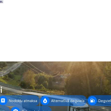
m:
i
Nodokļu atmaksa
Alternatīvā degviela
Degvie