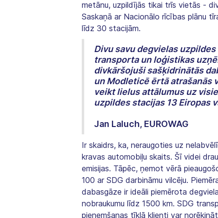
metānu, uzpildījās tikai trīs vietās - 
Saskaņā ar Nacionālo rīcības plānu tīr
līdz 30 stacijām.
Divu savu degvielas uzpildes
transporta un loģistikas uzņ
divkāršojuši sašķidrinātās da
un Modleticē ērtā atrašanās v
veikt lielus attālumus uz vis
uzpildes stacijas 13 Eiropas v
Jan Laluch, EUROWAG
Ir skaidrs, ka, neraugoties uz nelabv
kravas automobiļu skaits. Šī videi dra
emisijas. Tāpēc, ņemot vērā pieaugošo
100 ar SDG darbināmu vilcēju. Piemēram
dabasgāze ir ideāli piemērota degviel
nobraukumu līdz 1500 km. SDG transpor
pieņemšanas tīklā klienti var norēķi