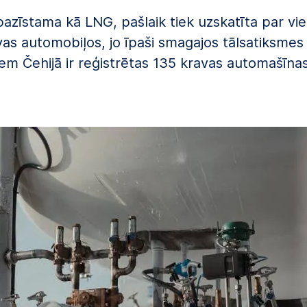
azīstama kā LNG, pašlaik tiek uzskatīta par vi
avas automobiļos, jo īpaši smagajos tālsatiksme
iem Čehijā ir reģistrētas 135 kravas automašīnas