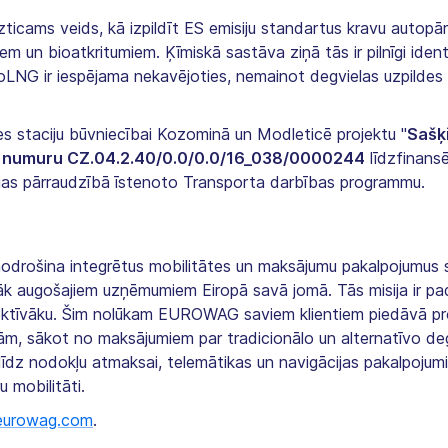
zticams veids, kā izpildīt ES emisiju standartus kravu autopā
m un bioatkritumiem. Ķīmiskā sastāva ziņā tās ir pilnīgi identi
LNG ir iespējama nekavējoties, nemainot degvielas uzpildes st
s staciju būvniecībai Kozominā un Modleticē projektu "
Sašķ
jas numuru CZ.04.2.40/0.0/0.0/16_038/0000244
līdzfinans
rijas pārraudzībā īstenoto Transporta darbības programmu.
rošina integrētus mobilitātes un maksājumu pakalpojumus s
āk augošajiem uzņēmumiem Eiropā savā jomā. Tās misija ir pa
efektīvāku. Šim nolūkam EUROWAG saviem klientiem piedāvā pr
ām, sākot no maksājumiem par tradicionālo un alternatīvo degv
īdz nodokļu atmaksai, telemātikas un navigācijas pakalpojum
 mobilitāti.
urowag.com
.