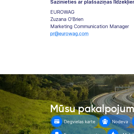
Sazinieties ar plašsaziņas līdzekļie
EUROWAG
Zuzana O'Brien
Marketing Communication Manager
pr@eurowag.com
Mūsu pakalpojum
Degvielas karte
Nodeva