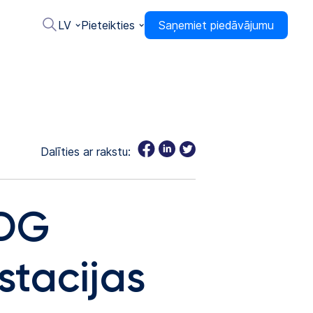
LV
Pieteikties
Saņemiet piedāvājumu
Dalīties ar rakstu:
SDG
stacijas