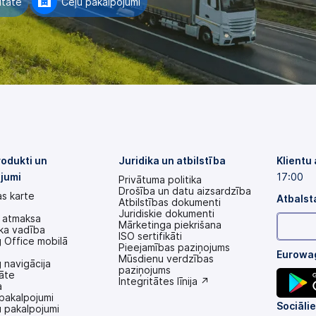
itāte
Ceļu pakalpojumi
odukti un
Juridika un atbilstība
Klientu
jumi
17:00
Privātuma politika
Drošība un datu aizsardzība
s karte
Atbalst
Atbilstības dokumenti
Juridiskie dokumenti
 atmaksa
Mārketinga piekrišana
ka vadība
ISO sertifikāti
 Office mobilā
Pieejamības paziņojums
Eurowag
(tiek
Mūsdienu verdzības
 navigācija
atvērts
paziņojums
āte
jaunā
(tiek
Integritātes līnija ↗
a
cilnē)
atvērts
pakalpojumi
jaunā
(tiek
Sociālie 
 pakalpojumi
cilnē)