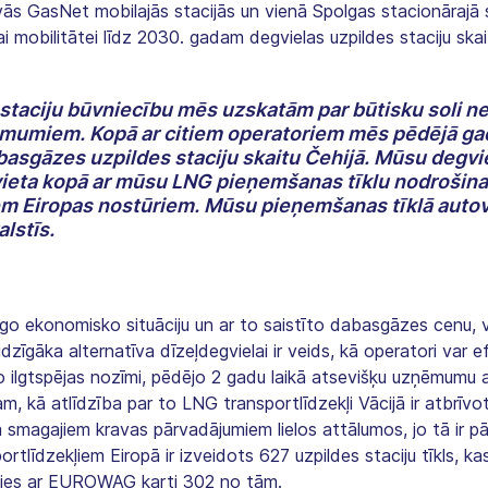
divās GasNet mobilajās stacijās un vienā Spolgas stacionārajā 
ai mobilitātei līdz 2030. gadam degvielas uzpildes staciju skai
 staciju būvniecību mēs uzskatām par būtisku soli n
ēmumiem. Kopā ar citiem operatoriem mēs pēdējā gad
basgāzes uzpildes staciju skaitu Čehijā. Mūsu degvi
ieta kopā ar mūsu LNG pieņemšanas tīklu nodrošina, 
iem Eiropas nostūriem. Mūsu pieņemšanas tīklā autov
alstīs.
ēlīgo ekonomisko situāciju un ar to saistīto dabasgāzes cenu,
udzīgāka alternatīva dīzeļdegvielai ir veids, kā operatori var 
 ilgtspējas nozīmi, pēdējo 2 gadu laikā atsevišķu uzņēmumu au
, kā atlīdzība par to LNG transportlīdzekļi Vācijā ir atbrīvo
a smagajiem kravas pārvadājumiem lielos attālumos, jo tā ir p
tlīdzekļiem Eiropā ir izveidots 627 uzpildes staciju tīkls, 
nāties ar EUROWAG karti 302 no tām.