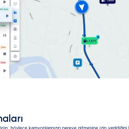
aları
rün, böylece kamyonlarınızın nereye gitmesine izin verildiğini 