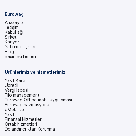
Eurowag
Anasayfa
İletişim
Kabul ağı
Şirket
Kariyer
Yatırımcı ilişkileri
(yeni
Blog
bir
Basın Bültenleri
sekmede)
Ürünlerimiz ve hizmetlerimiz
Yakıt Kartı
Ücretli
Vergi İadesi
Filo management
Eurowag Office mobil uygulaması
Eurowag navigasyonu
eMobilite
Yakıt
Finansal Hizmetler
Ortak hizmetleri
Dolandırıcılıktan Korunma