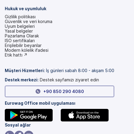
Hukuk ve uyumluluk
Gizlilik politikası
Güvenlik ve veri koruma
Uyum belgeleri
Yasal belgeler
Pazarlama Olarak
ISO sertifikaları
Erişilebilir beyanlar
(yeni
Modern kölelik ifadesi
bir
(yeni
Etik hattı ↗
sekmede)
bir
sekmede)
Müşteri Hizmetleri
:
İş günleri sabah 8:00 - akşam 5:00
Destek merkezi:
Destek sayfamızı ziyaret edin
+90 850 290 4080
Eurowag Office mobil uygulaması
(yeni
(yeni
Sosyal ağlar
bir
bir