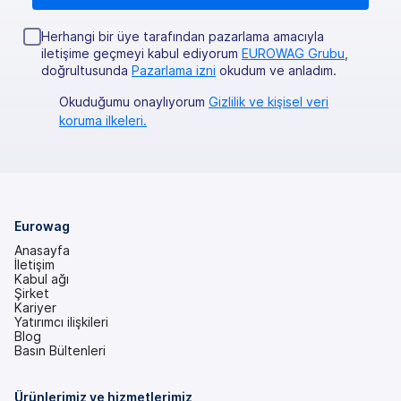
Herhangi bir üye tarafından pazarlama amacıyla
iletişime geçmeyi kabul ediyorum
EUROWAG Grubu
,
doğrultusunda
Pazarlama izni
okudum ve anladım.
Okuduğumu onaylıyorum
Gizlilik ve kişisel veri
koruma ilkeleri.
Eurowag
Anasayfa
İletişim
Kabul ağı
Şirket
Kariyer
Yatırımcı ilişkileri
(yeni
Blog
bir
Basın Bültenleri
sekmede)
Ürünlerimiz ve hizmetlerimiz