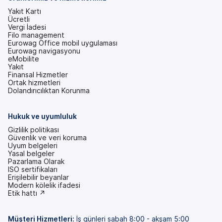
Yakıt Kartı
Ücretli
Vergi İadesi
Filo management
Eurowag Office mobil uygulaması
Eurowag navigasyonu
eMobilite
Yakıt
Finansal Hizmetler
Ortak hizmetleri
Dolandırıcılıktan Korunma
Hukuk ve uyumluluk
Gizlilik politikası
Güvenlik ve veri koruma
Uyum belgeleri
Yasal belgeler
Pazarlama Olarak
ISO sertifikaları
Erişilebilir beyanlar
(yeni
Modern kölelik ifadesi
bir
(yeni
Etik hattı ↗
sekmede)
bir
sekmede)
Müşteri Hizmetleri
:
İş günleri sabah 8:00 - akşam 5:00