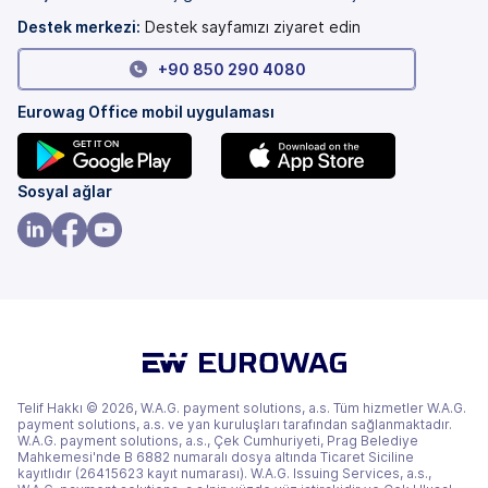
Destek merkezi:
Destek sayfamızı ziyaret edin
+90 850 290 4080
Eurowag Office mobil uygulaması
(yeni
(yeni
Sosyal ağlar
bir
bir
sekmede)
sekmede)
(yeni
(yeni
(yeni
bir
bir
bir
sekmede)
sekmede)
sekmede)
Telif Hakkı © 2026, W.A.G. payment solutions, a.s. Tüm hizmetler W.A.G.
payment solutions, a.s. ve yan kuruluşları tarafından sağlanmaktadır.
W.A.G. payment solutions, a.s., Çek Cumhuriyeti, Prag Belediye
Mahkemesi'nde B 6882 numaralı dosya altında Ticaret Siciline
kayıtlıdır (26415623 kayıt numarası). W.A.G. Issuing Services, a.s.,