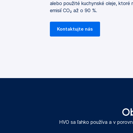
alebo použité kuchynské oleje, ktoré 
emisií CO₂ až o 90 %.
Kontaktujte nás
Ob
HVO sa ľahko používa a v porovna