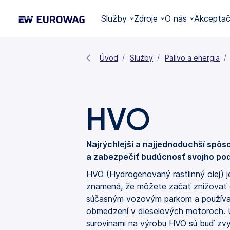
Služby
Zdroje
O nás
Akceptač
Úvod
Služby
Palivo a energia
HVO
Najrýchlejší a najjednoduchší spôso
a zabezpečiť budúcnosť svojho pod
HVO (Hydrogenovaný rastlinný olej) je
znamená, že môžete začať znižovať 
súčasným vozovým parkom a používa
obmedzení v dieselových motoroch.
surovinami na výrobu HVO sú buď zvy