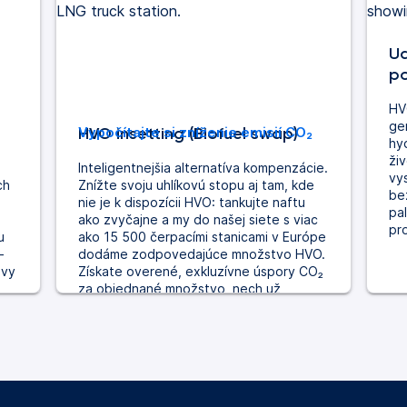
Ud
po
HVO
ge
HVO insetting (Biofuel swap)
Vypočítajte si zníženie emisií CO₂
hyd
ži
Inteligentnejšia alternatíva kompenzácie.
vy
ch
Znížte svoju uhlíkovú stopu aj tam, kde
be
nie je k dispozícii HVO: tankujte naftu
pal
ako zvyčajne a my do našej siete s viac
pr
u
ako 15 500 čerpacími stanicami v Európe
-
dodáme zodpovedajúce množstvo HVO.
avy
Získate overené, exkluzívne úspory CO₂
za objednané množstvo, nech už
pôsobíte kdekoľvek.