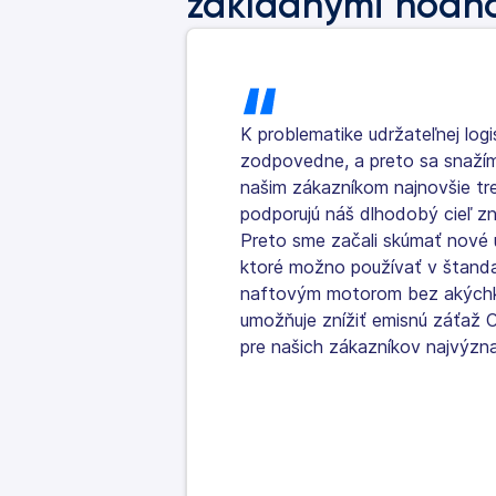
základnými hodno
K problematike udržateľnej logi
zodpovedne, a preto sa snažím
našim zákazníkom najnovšie tre
podporujú náš dlhodobý cieľ zn
Preto sme začali skúmať nové 
ktoré možno používať v štand
naftovým motorom bez akýchk
umožňuje znížiť emisnú záťaž 
pre našich zákazníkov najvýzn