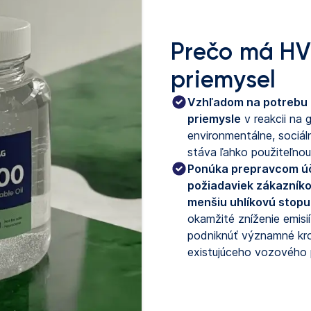
Prečo má HV
priemysel
Vzhľadom na potrebu o
priemysle
v reakcii na 
environmentálne, sociál
stáva ľahko použiteľnou
Ponúka prepravcom úč
požiadaviek zákazníko
menšiu uhlíkovú stopu
okamžité zníženie emis
podniknúť významné kro
existujúceho vozového 