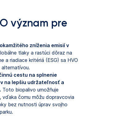
O význam pre
kamžitého zníženia emisií v
globálne tlaky a rastúci dôraz na
ne a riadiace kritériá (ESG) sa HVO
 alternatívou.
innú cestu na splnenie
v na lepšiu udržateľnosť a
.
Toto biopalivo umožňuje
ií, vďaka čomu môžu dopravcovia
ky bez nutnosti úprav svojho
parku.