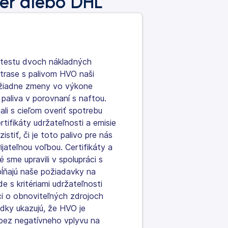
er alebo DHL
testu dvoch nákladných
j trase s palivom HVO naši
 žiadne zmeny vo výkone
 paliva v porovnaní s naftou.
li s cieľom overiť spotrebu
rtifikáty udržateľnosti a emisie
istiť, či je toto palivo pre nás
ijateľnou voľbou. Certifikáty a
é sme upravili v spolupráci s
ĺňajú naše požiadavky na
de s kritériami udržateľnosti
i o obnoviteľných zdrojoch
edky ukazujú, že HVO je
bez negatívneho vplyvu na