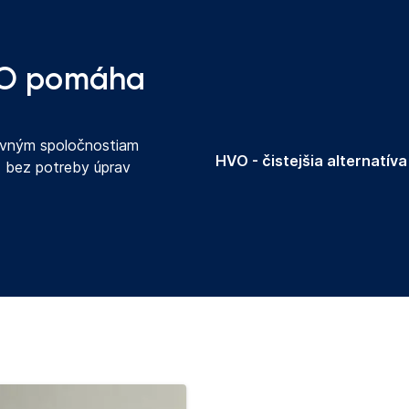
HVO pomáha
avným spoločnostiam
HVO - čistejšia alternatíva
₂ bez potreby úprav