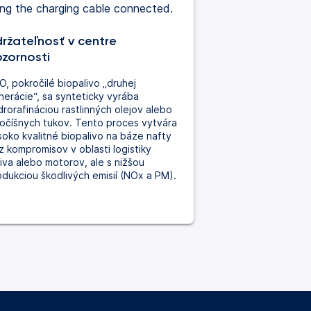
ržateľnosť v centre
zornosti
, pokročilé biopalivo „druhej
nerácie“, sa synteticky vyrába
rorafináciou rastlinných olejov alebo
vočíšnych tukov. Tento proces vytvára
soko kvalitné biopalivo na báze nafty
z kompromisov v oblasti logistiky
iva alebo motorov, ale s nižšou
odukciou škodlivých emisií (NOx a PM).