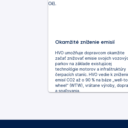
Okamžité zníženie emisií
HVO umožňuje dopravcom okamžite
začať znižovať emisie svojich vozový
parkov na základe existujúcej
technológie motorov a infraštruktúry
čerpacích staníc. HVO vedie k zníženi
emisií CO2 až o 90 % na báze „well-to
wheel“ (WTW), vrátane výroby, dopr
a spaľovania.