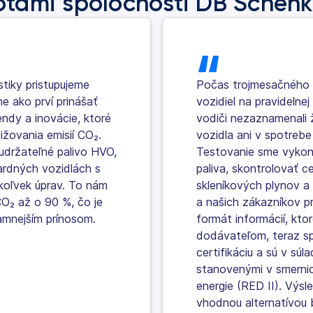
tami spoločnosti DB Schenk
stiky pristupujeme
Počas trojmesačného 
e ako prví prinášať
vozidiel na pravidelne
ndy a inovácie, ktoré
vodiči nezaznamenali
ižovania emisií CO₂.
vozidla ani v spotrebe
udržateľné palivo HVO,
Testovanie sme vykona
ardných vozidlách s
paliva, skontrolovať ce
oľvek úprav. To nám
skleníkových plynov a z
CO₂ až o 90 %, čo je
a našich zákazníkov pr
amnejším prínosom.
formát informácií, ktor
dodávateľom, teraz sp
certifikáciu a sú v súla
stanovenými v smernic
energie (RED II). Výsl
vhodnou alternatívou 