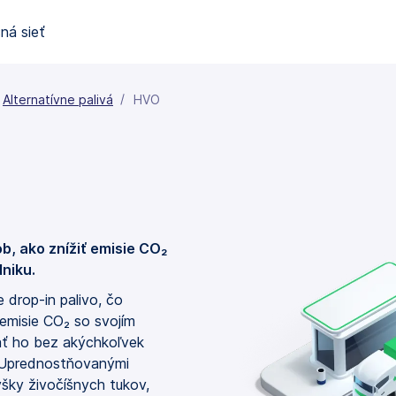
ná sieť
Alternatívne palivá
HVO
b, ako znížiť emisie CO₂
niku.
 drop-in palivo, čo
emisie CO₂ so svojím
ť ho bez akýchkoľvek
 Uprednostňovanými
šky živočíšnych tukov,