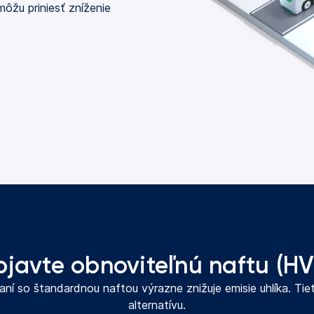
môžu priniesť zníženie
javte obnoviteľnú naftu (H
ní so štandardnou naftou výrazne znižuje emisie uhlíka. Tie
alternatívu.