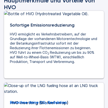
Hauptmerkmale und Vorteile von
HVO
Sofortige Emissionsreduzierung
HVO ermöglicht es Verkehrsbetreibern, auf der
Grundlage der vorhandenen Motorentechnologie und
der Betankungsinfrastruktur sofort mit der
Reduzierung ihrer Flottenemissionen zu beginnen.
HVO führt zu einem CO
Reduzierung um bis zu 90%
2
auf Well-to-Wheel-Basis (WTW), einschließlich
Produktion, Transport und Verbrennung.
HVO insetting (Biofuel swap)
Berechne deine
CO₂
Reduktion