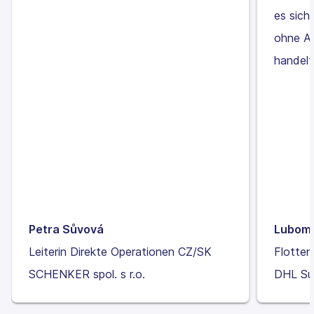
es sich
ohne Au
handelt
Petra Sůvová
Lubomí
Leiterin Direkte Operationen CZ/SK
Flotte
SCHENKER spol. s r.o.
DHL Su