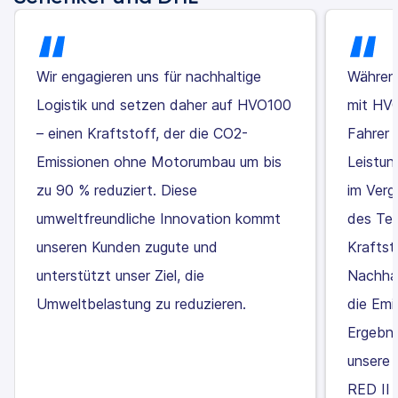
Wir engagieren uns für nachhaltige
Während
Logistik und setzen daher auf HVO100
mit HVO
– einen Kraftstoff, der die CO2-
Fahrer 
Emissionen ohne Motorumbau um bis
Leistun
zu 90 % reduziert. Diese
im Verg
umweltfreundliche Innovation kommt
des Te
unseren Kunden zugute und
Kraftst
unterstützt unser Ziel, die
Nachhal
Umweltbelastung zu reduzieren.
die Emi
Ergebni
unsere 
RED II 