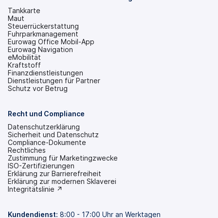
geöffnet)
Tankkarte
Maut
Steuerrückerstattung
Fuhrparkmanagement
Eurowag Office Mobil-App
Eurowag Navigation
eMobilität
Kraftstoff
Finanzdienstleistungen
Dienstleistungen für Partner
Schutz vor Betrug
Recht und Compliance
Datenschutzerklärung
Sicherheit und Datenschutz
Compliance-Dokumente
Rechtliches
Zustimmung für Marketingzwecke
ISO-Zertifizierungen
Erklärung zur Barrierefreiheit
(wird
Erklärung zur modernen Sklaverei
in
(wird
Integritätslinie ↗
einem
in
neuen
einem
Tab
neuen
Kundendienst:
8:00 - 17:00 Uhr an Werktagen