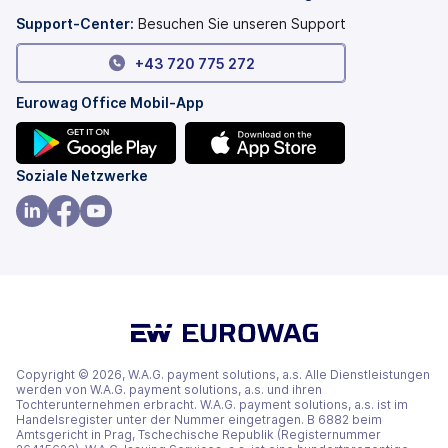
geöffnet)
Tab
geöffnet)
Support-Center:
Besuchen Sie unseren Support
+43 720 775 272
Eurowag Office Mobil-App
(wird
(wird
Soziale Netzwerke
in
in
einem
einem
(wird
(wird
(wird
neuen
neuen
in
in
in
Tab
Tab
einem
einem
einem
geöffnet)
geöffnet)
neuen
neuen
neuen
Tab
Tab
Tab
geöffnet)
geöffnet)
geöffnet)
Copyright © 2026, W.A.G. payment solutions, a.s. Alle Dienstleistungen
werden von W.A.G. payment solutions, a.s. und ihren
Tochterunternehmen erbracht. W.A.G. payment solutions, a.s. ist im
Handelsregister unter der Nummer eingetragen. B 6882 beim
Amtsgericht in Prag, Tschechische Republik (Registernummer