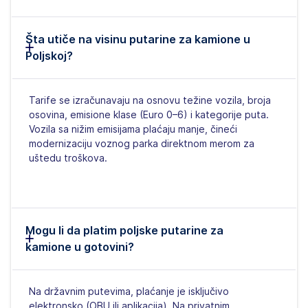
Šta utiče na visinu putarine za kamione u
Poljskoj?
Tarife se izračunavaju na osnovu težine vozila, broja
osovina, emisione klase (Euro 0–6) i kategorije puta.
Vozila sa nižim emisijama plaćaju manje, čineći
modernizaciju voznog parka direktnom merom za
uštedu troškova.
Mogu li da platim poljske putarine za
kamione u gotovini?
Na državnim putevima, plaćanje je isključivo
elektronsko (OBU ili aplikacija). Na privatnim