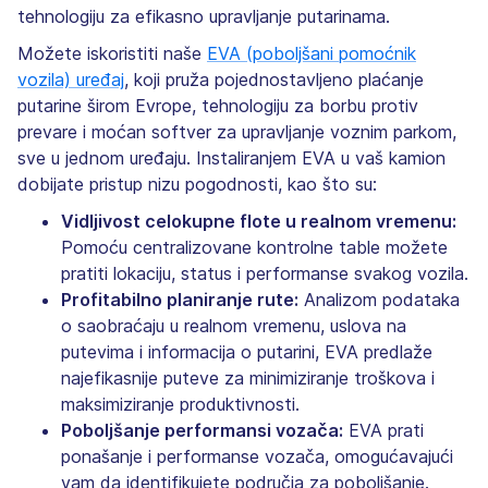
tehnologiju za efikasno upravljanje putarinama.
Možete iskoristiti naše
EVA (poboljšani pomoćnik
vozila) uređaj
, koji pruža pojednostavljeno plaćanje
putarine širom Evrope, tehnologiju za borbu protiv
prevare i moćan softver za upravljanje voznim parkom,
sve u jednom uređaju. Instaliranjem EVA u vaš kamion
dobijate pristup nizu pogodnosti, kao što su:
Vidljivost celokupne flote u realnom vremenu:
Pomoću centralizovane kontrolne table možete
pratiti lokaciju, status i performanse svakog vozila.
Profitabilno planiranje rute:
Analizom podataka
o saobraćaju u realnom vremenu, uslova na
putevima i informacija o putarini, EVA predlaže
najefikasnije puteve za minimiziranje troškova i
maksimiziranje produktivnosti.
Poboljšanje performansi vozača:
EVA prati
ponašanje i performanse vozača, omogućavajući
vam da identifikujete područja za poboljšanje.