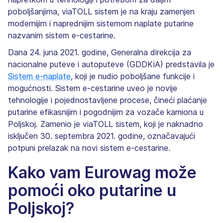
poboljšanjima, viaTOLL sistem je na kraju zamenjen
modernijim i naprednijim sistemom naplate putarine
nazvanim sistem e-cestarine.
Dana 24. juna 2021. godine, Generalna direkcija za
nacionalne puteve i autoputeve (GDDKiA) predstavila je
Sistem e-naplate
, koji je nudio poboljšane funkcije i
mogućnosti. Sistem e-cestarine uveo je novije
tehnologije i pojednostavljene procese, čineći plaćanje
putarine efikasnijim i pogodnijim za vozače kamiona u
Poljskoj. Zamenio je viaTOLL sistem, koji je naknadno
isključen 30. septembra 2021. godine, označavajući
potpuni prelazak na novi sistem e-cestarine.
Kako vam Eurowag može
pomoći oko putarine u
Poljskoj?