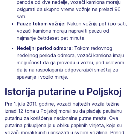
perioda od dve nedelje, vozači kamiona moraju
osigurati da ukupno vreme vožnje ne prelazi 96
sati.
Pauze tokom vožnje:
Nakon vožnje pet i po sati,
vozači kamiona moraju napraviti pauzu od
najmanje četrdeset pet minuta.
Nedeljni period odmora:
Tokom redovnog
nedeljnog perioda odmora, vozači kamiona imaju
mogućnost da ga provedu u vozilu, pod uslovom
da je na raspolaganju odgovarajući smeštaj za
spavanje i vozilo miruje.
Istorija putarine u Poljskoj
Pre 1. jula 2011. godine, vozači najtežih vozila težine
iznad 12 tona u Poljskoj morali su da plaćaju paušalnu
putarinu za korišćenje nacionalne putne mreže. Ova
putarina prikupljena je u obliku papirnih vinjeta, koje su
vozači morali kupiti i prikazati u svojim vozilima. Prihod