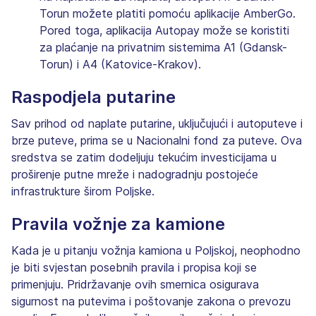
Torun možete platiti pomoću aplikacije AmberGo.
Pored toga, aplikacija Autopay može se koristiti
za plaćanje na privatnim sistemima A1 (Gdansk-
Torun) i A4 (Katovice-Krakov).
Raspodjela putarine
Sav prihod od naplate putarine, uključujući i autoputeve i
brze puteve, prima se u Nacionalni fond za puteve. Ova
sredstva se zatim dodeljuju tekućim investicijama u
proširenje putne mreže i nadogradnju postojeće
infrastrukture širom Poljske.
Pravila vožnje za kamione
Kada je u pitanju vožnja kamiona u Poljskoj, neophodno
je biti svjestan posebnih pravila i propisa koji se
primenjuju. Pridržavanje ovih smernica osigurava
sigurnost na putevima i poštovanje zakona o prevozu