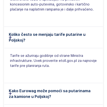
koncesionim auto-putevima, gotovinsko i kartično
plaćanje na naplatnim rampama je i dalje prihvaćeno.
Koliko često se menjaju tarife putarine u
Poljskoj?
Tarife se ažuriraju godišnje od strane Ministra
infrastrukture. Uvek proverite etoll.gov.pl za najnovije
tarife pre planiranja ruta.
Kako Eurowag može pomoći sa putarinama
za kamione u Poljskoj?