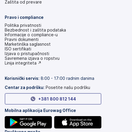
Zaštita od prevare
Pravo i compliance
Politika privatnosti
Bezbednost i zaštita podataka
Informacije o compliance-u
Pravni dokumenti
Marketinška saglasnost
ISO sertifikati
Izjava o pristupačnosti
(otvara
Savremena izjava o ropstvu
se
(otvara
Linija integriteta ↗
na
se
nove
na
kartice)
nove
Korisnički servis
:
8:00 - 17:00 radnim danima
kartice)
Centar za podršku:
Posetite našu podršku
+381 800 812 144
Mobilna aplikacija Eurowag Office
Društvene mreže