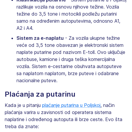
razlikuje vozila na osnovu njihove težine. Vozila
težine do 3,5 tone i motocikli podležu putarini
samo na određenim autoputevima, odnosno A1,
A2 i A4.
Sistem za e-naplatu
- Za vozila ukupne težine
veće od 3,5 tone obavezan je elektronski sistem
naplate putarine pod nazivom E-toll. Ovo uključuje
autobuse, kamione i druga teška komercijalna
vozila. Sistem e-cestarine obuhvata autoputeve
sa naplatom naplatom, brze puteve i odabrane
nacionalne puteve.
Plaćanja za putarinu
Kada je u pitanju
plaćanje putarina u Poljskoj
, način
plaćanja varira u zavisnosti od operatera sistema
naplatine i određenog autoputa ili brze ceste. Evo šta
treba da znate: