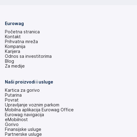
Eurowag
Početna stranica
Kontakt
Prihvatna mreža
Kompanija
Karijera
Odnos sa investitorima
(otvara
Blog
se
Za medije
na
nove
kartice)
Naši proizvodi i usluge
Kartica za gorivo
Putarina
Povrat
Upravljanje voznim parkom
Mobilna aplikacija Eurowag Office
Eurowag navigacija
eMobilnost
Gorivo
Finansijske usluge
Partnerske usluge