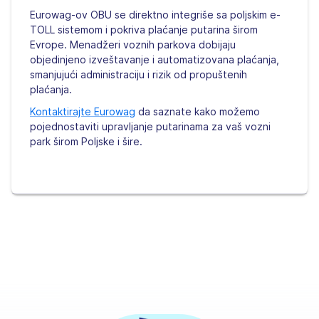
Eurowag-ov OBU se direktno integriše sa poljskim e-
TOLL sistemom i pokriva plaćanje putarina širom
Evrope. Menadžeri voznih parkova dobijaju
objedinjeno izveštavanje i automatizovana plaćanja,
smanjujući administraciju i rizik od propuštenih
plaćanja.
Kontaktirajte Eurowag
da saznate kako možemo
pojednostaviti upravljanje putarinama za vaš vozni
park širom Poljske i šire.