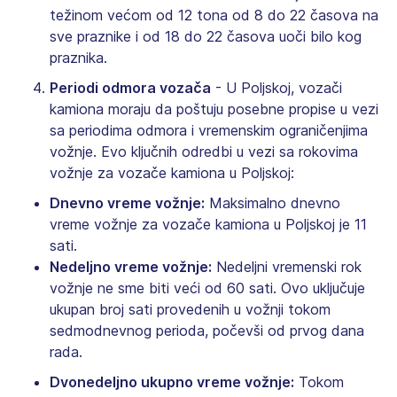
težinom većom od 12 tona od 8 do 22 časova na
sve praznike i od 18 do 22 časova uoči bilo kog
praznika.
Periodi odmora vozača
- U Poljskoj, vozači
kamiona moraju da poštuju posebne propise u vezi
sa periodima odmora i vremenskim ograničenjima
vožnje. Evo ključnih odredbi u vezi sa rokovima
vožnje za vozače kamiona u Poljskoj:
Dnevno vreme vožnje:
Maksimalno dnevno
vreme vožnje za vozače kamiona u Poljskoj je 11
sati.
Nedeljno vreme vožnje:
Nedeljni vremenski rok
vožnje ne sme biti veći od 60 sati. Ovo uključuje
ukupan broj sati provedenih u vožnji tokom
sedmodnevnog perioda, počevši od prvog dana
rada.
Dvonedeljno ukupno vreme vožnje:
Tokom