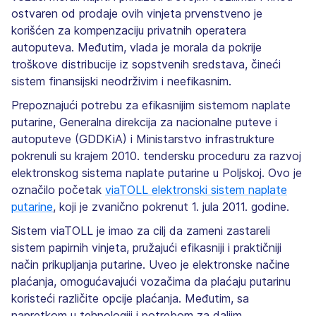
ostvaren od prodaje ovih vinjeta prvenstveno je
korišćen za kompenzaciju privatnih operatera
autoputeva. Međutim, vlada je morala da pokrije
troškove distribucije iz sopstvenih sredstava, čineći
sistem finansijski neodrživim i neefikasnim.
Prepoznajući potrebu za efikasnijim sistemom naplate
putarine, Generalna direkcija za nacionalne puteve i
autoputeve (GDDKiA) i Ministarstvo infrastrukture
pokrenuli su krajem 2010. tendersku proceduru za razvoj
elektronskog sistema naplate putarine u Poljskoj. Ovo je
označilo početak
viaTOLL elektronski sistem naplate
putarine
, koji je zvanično pokrenut 1. jula 2011. godine.
Sistem viaTOLL je imao za cilj da zameni zastareli
sistem papirnih vinjeta, pružajući efikasniji i praktičniji
način prikupljanja putarine. Uveo je elektronske načine
plaćanja, omogućavajući vozačima da plaćaju putarinu
koristeći različite opcije plaćanja. Međutim, sa
napretkom u tehnologiji i potrebom za daljim