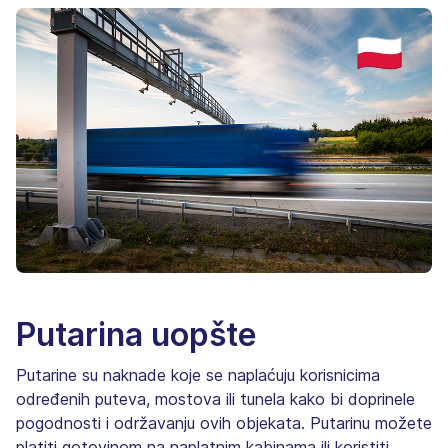
Putarina uopšte
Putarine su naknade koje se naplaćuju korisnicima
određenih puteva, mostova ili tunela kako bi doprinele
pogodnosti i održavanju ovih objekata. Putarinu možete
platiti gotovinom na naplatnim kabinama ili koristiti