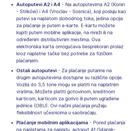
Autoputevi A2 i A4
- Na autoputevima A2 (Konin
- Strików) i A4 (Vroclav - Sosnica), koji posluju kao
putevi sa naplatom slobodnog toka, jedina opcija
za plaćanje je putem e-karte. E-kartu možete
kupiti putem mobilne aplikacije, na mreži ili na
određenim distributivnim mestima. Ova
elektronska karta omogućava besprekoran prolaz
kroz naplatne tačke bez potrebe za fizičkim
plaćanjem.
Ostali autoputevi
- Za plaćanje putarine na
drugim autoputevima dostupne su različite opcije.
Vozila do 3,5 tone mogu se platiti na naplatnim
vratima. Možete platiti gotovinom, kreditnom
karticom, karticom za gorivo ili putem ugrađene
jedinice (OBU). Ovi načini plaćanja pružaju
fleksibilnost učesnicima u saobraćaju.
Plaćanje mobilnim aplikacijama
- Pored plaćanja
na naplatama za naplatu, autoput A1 Gdansk-