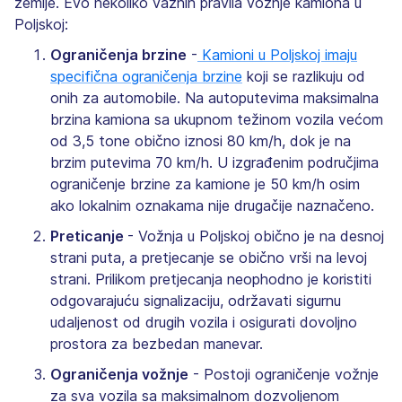
zemlje. Evo nekoliko važnih pravila vožnje kamiona u
Poljskoj:
Ograničenja brzine
-
Kamioni u Poljskoj imaju
specifična ograničenja brzine
koji se razlikuju od
onih za automobile. Na autoputevima maksimalna
brzina kamiona sa ukupnom težinom vozila većom
od 3,5 tone obično iznosi 80 km/h, dok je na
brzim putevima 70 km/h. U izgrađenim područjima
ograničenje brzine za kamione je 50 km/h osim
ako lokalnim oznakama nije drugačije naznačeno.
Preticanje
- Vožnja u Poljskoj obično je na desnoj
strani puta, a pretjecanje se obično vrši na levoj
strani. Prilikom pretjecanja neophodno je koristiti
odgovarajuću signalizaciju, održavati sigurnu
udaljenost od drugih vozila i osigurati dovoljno
prostora za bezbedan manevar.
Ograničenja vožnje
- Postoji ograničenje vožnje
za sva vozila sa maksimalnom dozvoljenom