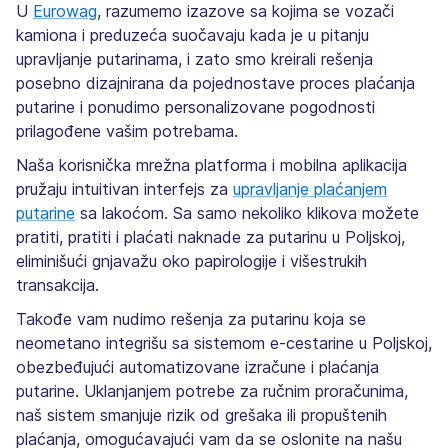
U
Eurowag
, razumemo izazove sa kojima se vozači
kamiona i preduzeća suočavaju kada je u pitanju
upravljanje putarinama, i zato smo kreirali rešenja
posebno dizajnirana da pojednostave proces plaćanja
putarine i ponudimo personalizovane pogodnosti
prilagođene vašim potrebama.
Naša korisnička mrežna platforma i mobilna aplikacija
pružaju intuitivan interfejs za
upravljanje plaćanjem
putarine
sa lakoćom. Sa samo nekoliko klikova možete
pratiti, pratiti i plaćati naknade za putarinu u Poljskoj,
eliminišući gnjavažu oko papirologije i višestrukih
transakcija.
Takođe vam nudimo rešenja za putarinu koja se
neometano integrišu sa sistemom e-cestarine u Poljskoj,
obezbeđujući automatizovane izračune i plaćanja
putarine. Uklanjanjem potrebe za ručnim proračunima,
naš sistem smanjuje rizik od grešaka ili propuštenih
plaćanja, omogućavajući vam da se oslonite na našu