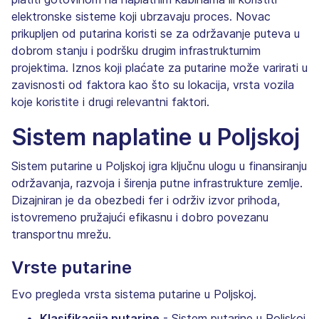
elektronske sisteme koji ubrzavaju proces. Novac
prikupljen od putarina koristi se za održavanje puteva u
dobrom stanju i podršku drugim infrastrukturnim
projektima. Iznos koji plaćate za putarine može varirati u
zavisnosti od faktora kao što su lokacija, vrsta vozila
koje koristite i drugi relevantni faktori.
Sistem naplatine u Poljskoj
Sistem putarine u Poljskoj igra ključnu ulogu u finansiranju
održavanja, razvoja i širenja putne infrastrukture zemlje.
Dizajniran je da obezbedi fer i održiv izvor prihoda,
istovremeno pružajući efikasnu i dobro povezanu
transportnu mrežu.
Vrste putarine
Evo pregleda vrsta sistema putarine u Poljskoj.
Klasifikacija putarine
- Sistem putarine u Poljskoj