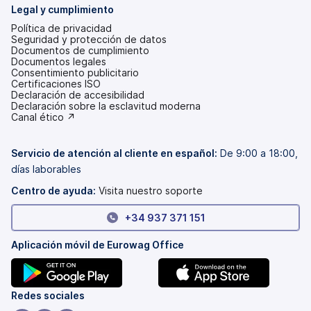
Legal y cumplimiento
Política de privacidad
Seguridad y protección de datos
Documentos de cumplimiento
Documentos legales
Consentimiento publicitario
Certificaciones ISO
Declaración de accesibilidad
(se
Declaración sobre la esclavitud moderna
abre
(se
Canal ético ↗
en
abre
una
en
pestaña
una
Servicio de atención al cliente en español:
De 9:00 a 18:00,
nueva)
pestaña
días laborables
nueva)
Centro de ayuda:
Visita nuestro soporte
+34 937 371 151
Aplicación móvil de Eurowag Office
(se
(se
Redes sociales