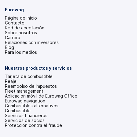
Eurowag
Página de inicio
Contacto
Red de aceptación
Sobre nosotros
Carrera
Relaciones con inversores
(se
Blog
abre
Para los medios
en
una
pestaña
Nuestros productos y servicios
nueva)
Tarjeta de combustible
Peaje
Reembolso de impuestos
Fleet management
Aplicación móvil de Eurowag Office
Eurowag navigation
Combustibles alternativos
Combustible
Servicios financieros
Servicios de socios
Protección contra el fraude