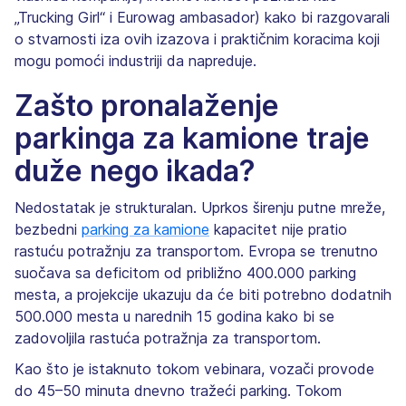
„Trucking Girl“ i Eurowag ambasador) kako bi razgovarali
o stvarnosti iza ovih izazova i praktičnim koracima koji
mogu pomoći industriji da napreduje.
Zašto pronalaženje
parkinga za kamione traje
duže nego ikada?
Nedostatak je strukturalan. Uprkos širenju putne mreže,
bezbedni
parking za kamione
kapacitet nije pratio
rastuću potražnju za transportom. Evropa se trenutno
suočava sa deficitom od približno 400.000 parking
mesta, a projekcije ukazuju da će biti potrebno dodatnih
500.000 mesta u narednih 15 godina kako bi se
zadovoljila rastuća potražnja za transportom.
Kao što je istaknuto tokom vebinara, vozači provode
do 45–50 minuta dnevno tražeći parking. Tokom