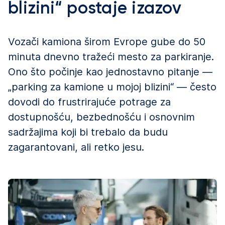
blizini“ postaje izazov
Vozači kamiona širom Evrope gube do 50
minuta dnevno tražeći mesto za parkiranje.
Ono što počinje kao jednostavno pitanje —
„parking za kamione u mojoj blizini“ — često
dovodi do frustrirajuće potrage za
dostupnošću, bezbednošću i osnovnim
sadržajima koji bi trebalo da budu
zagarantovani, ali retko jesu.