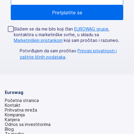
Slažem se da me bilo koji član
EUROWAG grupe
,
kontaktira u marketinške svrhe, u skladu sa
Marketinškim pristankom
koji sam pročitao i razumeo.
Potvrđujem da sam pročitao
Principi privatnosti i
zaštite ličnih podataka
.
Eurowag
Početna stranica
Kontakt
Prihvatna mreža
Kompanija
Karijera
Odnos sa investitorima
(otvara
Blog
se
Za medije