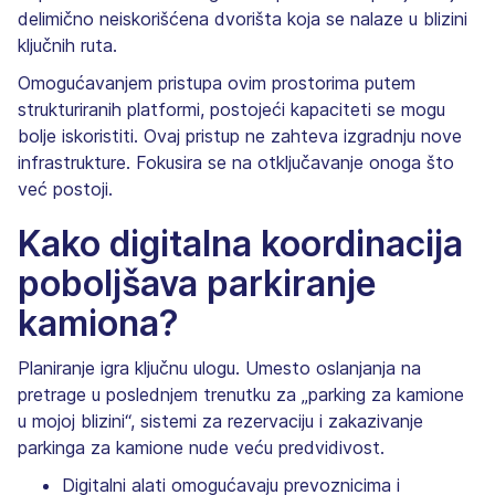
delimično neiskorišćena dvorišta koja se nalaze u blizini
ključnih ruta.
Omogućavanjem pristupa ovim prostorima putem
strukturiranih platformi, postojeći kapaciteti se mogu
bolje iskoristiti. Ovaj pristup ne zahteva izgradnju nove
infrastrukture. Fokusira se na otključavanje onoga što
već postoji.
Kako digitalna koordinacija
poboljšava parkiranje
kamiona?
Planiranje igra ključnu ulogu. Umesto oslanjanja na
pretrage u poslednjem trenutku za „parking za kamione
u mojoj blizini“, sistemi za rezervaciju i zakazivanje
parkinga za kamione nude veću predvidivost.
Digitalni alati omogućavaju prevoznicima i