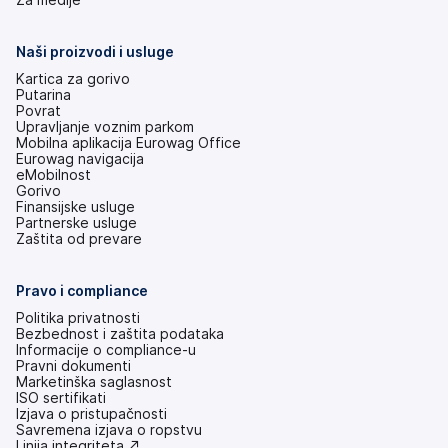
na
nove
kartice)
Naši proizvodi i usluge
Kartica za gorivo
Putarina
Povrat
Upravljanje voznim parkom
Mobilna aplikacija Eurowag Office
Eurowag navigacija
eMobilnost
Gorivo
Finansijske usluge
Partnerske usluge
Zaštita od prevare
Pravo i compliance
Politika privatnosti
Bezbednost i zaštita podataka
Informacije o compliance-u
Pravni dokumenti
Marketinška saglasnost
ISO sertifikati
Izjava o pristupačnosti
(otvara
Savremena izjava o ropstvu
se
(otvara
Linija integriteta ↗