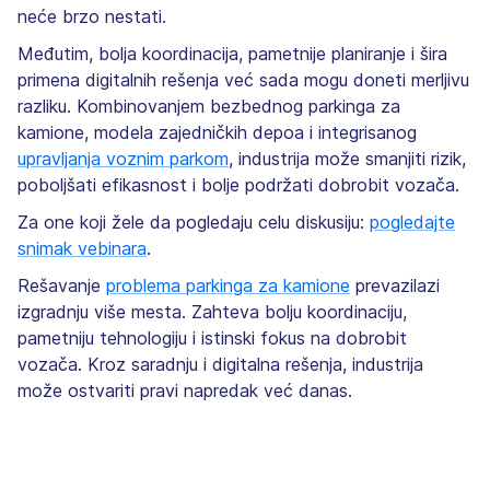
neće brzo nestati.
Međutim, bolja koordinacija, pametnije planiranje i šira
primena digitalnih rešenja već sada mogu doneti merljivu
razliku. Kombinovanjem bezbednog parkinga za
kamione, modela zajedničkih depoa i integrisanog
upravljanja voznim parkom
, industrija može smanjiti rizik,
poboljšati efikasnost i bolje podržati dobrobit vozača.
Za one koji žele da pogledaju celu diskusiju:
pogledajte
snimak vebinara
.
Rešavanje
problema parkinga za kamione
prevazilazi
izgradnju više mesta. Zahteva bolju koordinaciju,
pametniju tehnologiju i istinski fokus na dobrobit
vozača. Kroz saradnju i digitalna rešenja, industrija
može ostvariti pravi napredak već danas.