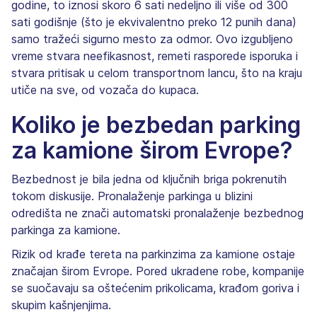
godine, to iznosi skoro 6 sati nedeljno ili više od 300
sati godišnje (što je ekvivalentno preko 12 punih dana)
samo tražeći sigurno mesto za odmor. Ovo izgubljeno
vreme stvara neefikasnost, remeti rasporede isporuka i
stvara pritisak u celom transportnom lancu, što na kraju
utiče na sve, od vozača do kupaca.
Koliko je bezbedan parking
za kamione širom Evrope?
Bezbednost je bila jedna od ključnih briga pokrenutih
tokom diskusije. Pronalaženje parkinga u blizini
odredišta ne znači automatski pronalaženje bezbednog
parkinga za kamione.
Rizik od krađe tereta na parkinzima za kamione ostaje
značajan širom Evrope. Pored ukradene robe, kompanije
se suočavaju sa oštećenim prikolicama, krađom goriva i
skupim kašnjenjima.