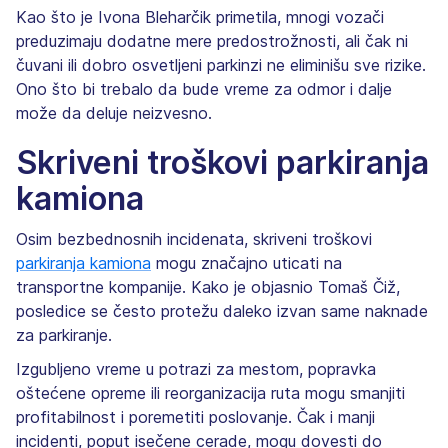
Kao što je Ivona Bleharčik primetila, mnogi vozači
preduzimaju dodatne mere predostrožnosti, ali čak ni
čuvani ili dobro osvetljeni parkinzi ne eliminišu sve rizike.
Ono što bi trebalo da bude vreme za odmor i dalje
može da deluje neizvesno.
Skriveni troškovi parkiranja
kamiona
Osim bezbednosnih incidenata, skriveni troškovi
parkiranja kamiona
mogu značajno uticati na
transportne kompanije. Kako je objasnio Tomaš Čiž,
posledice se često protežu daleko izvan same naknade
za parkiranje.
Izgubljeno vreme u potrazi za mestom, popravka
oštećene opreme ili reorganizacija ruta mogu smanjiti
profitabilnost i poremetiti poslovanje. Čak i manji
incidenti, poput isečene cerade, mogu dovesti do