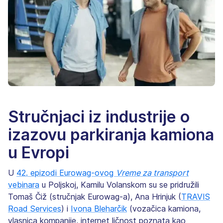
Stručnjaci iz industrije o
izazovu parkiranja kamiona
u Evropi
U
42. epizodi Eurowag-ovog
Vreme za transport
vebinara
u Poljskoj, Kamilu Volanskom su se pridružili
Tomaš Čiž (stručnjak Eurowag-a), Ana Hrinjuk (
TRAVIS
Road Services
) i
Ivona Bleharčik
(vozačica kamiona,
vlasnica kompanije, internet ličnost poznata kao