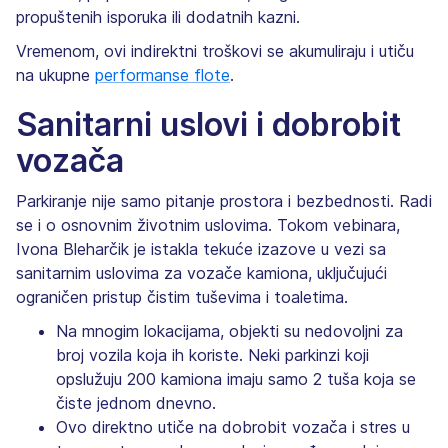
propuštenih isporuka ili dodatnih kazni.
Vremenom, ovi indirektni troškovi se akumuliraju i utiču
na ukupne
performanse flote
.
Sanitarni uslovi i dobrobit
vozača
Parkiranje nije samo pitanje prostora i bezbednosti. Radi
se i o osnovnim životnim uslovima. Tokom vebinara,
Ivona Bleharčik je istakla tekuće izazove u vezi sa
sanitarnim uslovima za vozače kamiona, uključujući
ograničen pristup čistim tuševima i toaletima.
Na mnogim lokacijama, objekti su nedovoljni za
broj vozila koja ih koriste. Neki parkinzi koji
opslužuju 200 kamiona imaju samo 2 tuša koja se
čiste jednom dnevno.
Ovo direktno utiče na dobrobit vozača i stres u