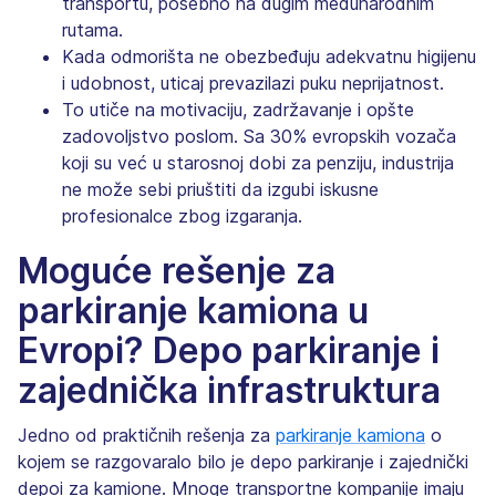
transportu, posebno na dugim međunarodnim
rutama.
Kada odmorišta ne obezbeđuju adekvatnu higijenu
i udobnost, uticaj prevazilazi puku neprijatnost.
To utiče na motivaciju, zadržavanje i opšte
zadovoljstvo poslom. Sa 30% evropskih vozača
koji su već u starosnoj dobi za penziju, industrija
ne može sebi priuštiti da izgubi iskusne
profesionalce zbog izgaranja.
Moguće rešenje za
parkiranje kamiona u
Evropi? Depo parkiranje i
zajednička infrastruktura
Jedno od praktičnih rešenja za
parkiranje kamiona
o
kojem se razgovaralo bilo je depo parkiranje i zajednički
depoi za kamione. Mnoge transportne kompanije imaju