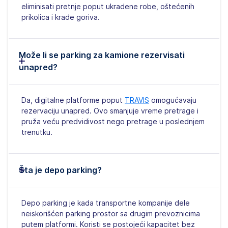
eliminisati pretnje poput ukradene robe, oštećenih
prikolica i krađe goriva.
Može li se parking za kamione rezervisati
unapred?
Da, digitalne platforme poput
TRAVIS
omogućavaju
rezervaciju unapred. Ovo smanjuje vreme pretrage i
pruža veću predvidivost nego pretrage u poslednjem
trenutku.
Šta je depo parking?
Depo parking je kada transportne kompanije dele
neiskorišćen parking prostor sa drugim prevoznicima
putem platformi. Koristi se postojeći kapacitet bez