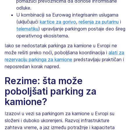
pomažući prevoznicima da donose informisane
odluke.
U kombinaciji sa Eurowag integrisanim uslugama
(uključujući
kartice za gorivo
,
rešenja za putarinu
i
telematiku
) upravljanje parkingom postaje deo šireg
operativnog ekosistema.
Iako se nedostatak parkinga za kamione u Evropi ne
može rešiti preko noći, poboljšana koordinacija i
alati za
rezervaciju parkinga za kamione
predstavljaju praktičan i
neposredan korak napred.
Rezime: šta može
poboljšati parking za
kamione?
Izazovi u vezi sa parkingom za kamione u Evropi su
složeni i duboko ukorenjeni. Razvoj infrastrukture
zahteva vreme, a jaz između potražnje i kapaciteta