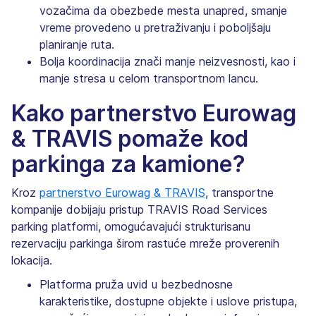
vozačima da obezbede mesta unapred, smanje
vreme provedeno u pretraživanju i poboljšaju
planiranje ruta.
Bolja koordinacija znači manje neizvesnosti, kao i
manje stresa u celom transportnom lancu.
Kako partnerstvo Eurowag
& TRAVIS pomaže kod
parkinga za kamione?
Kroz
partnerstvo Eurowag & TRAVIS
, transportne
kompanije dobijaju pristup TRAVIS Road Services
parking platformi, omogućavajući strukturisanu
rezervaciju parkinga širom rastuće mreže proverenih
lokacija.
Platforma pruža uvid u bezbednosne
karakteristike, dostupne objekte i uslove pristupa,