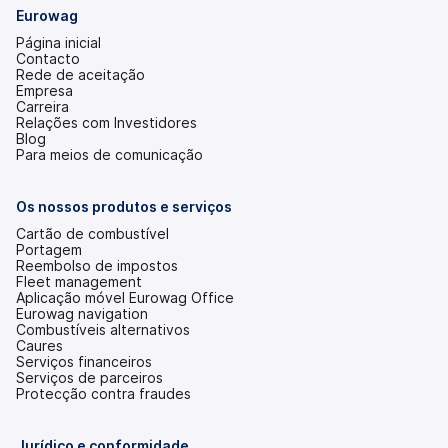
Eurowag
Página inicial
Contacto
Rede de aceitação
Empresa
Carreira
Relações com Investidores
(abre
Blog
num
Para meios de comunicação
novo
separador)
Os nossos produtos e serviços
Cartão de combustível
Portagem
Reembolso de impostos
Fleet management
Aplicação móvel Eurowag Office
Eurowag navigation
Combustíveis alternativos
Caures
Serviços financeiros
Serviços de parceiros
Protecção contra fraudes
Jurídico e conformidade