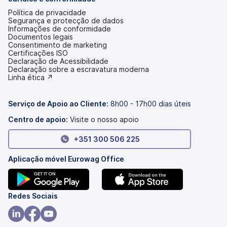
Política de privacidade
Segurança e protecção de dados
Informações de conformidade
Documentos legais
Consentimento de marketing
Certificações ISO
Declaração de Acessibilidade
(abre
Declaração sobre a escravatura moderna
num
(abre
Linha ética ↗
novo
num
separador)
novo
separador)
Serviço de Apoio ao Cliente:
8h00 - 17h00 dias úteis
Centro de apoio:
Visite o nosso apoio
+351 300 506 225
Aplicação móvel Eurowag Office
(abre
(abre
Redes Sociais
num
num
novo
novo