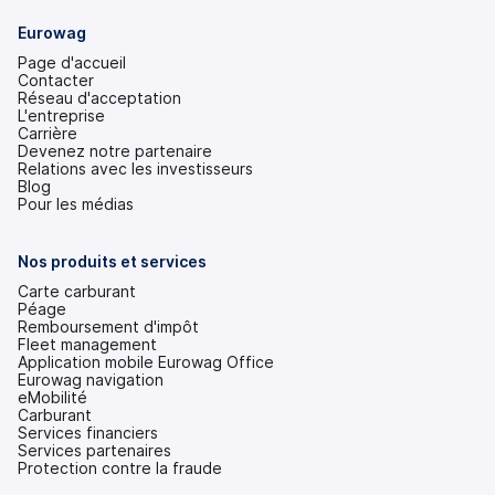
Eurowag
Page d'accueil
Contacter
Réseau d'acceptation
L'entreprise
Carrière
Devenez notre partenaire
Relations avec les investisseurs
(s'ouvre
Blog
dans
Pour les médias
un
nouvel
onglet)
Nos produits et services
Carte carburant
Péage
Remboursement d'impôt
Fleet management
Application mobile Eurowag Office
Eurowag navigation
eMobilité
Carburant
Services financiers
Services partenaires
Protection contre la fraude