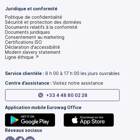
Juridique et conformité
Politique de confidentialité
Sécurité et protection des données
Documents relatifs à la conformité
Documents juridiques
Consentement au marketing
Certifications ISO
Déclaration d'accessibilité
(s'ouvre
Modern slavery statement
dans
(s'ouvre
Ligne éthique ↗
un
dans
nouvel
un
onglet)
nouvel
Service clientèle :
8 h 00 à 17 h 00 les jours ouvrables
onglet)
Centre d’assistance :
Visitez notre assistance
+33 4 48 80 02 28
Application mobile Eurowag Office
(s'ouvre
(s'ouvre
Réseaux sociaux
dans
dans