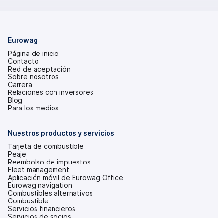
Eurowag
Página de inicio
Contacto
Red de aceptación
Sobre nosotros
Carrera
Relaciones con inversores
(se
Blog
abre
Para los medios
en
una
pestaña
Nuestros productos y servicios
nueva)
Tarjeta de combustible
Peaje
Reembolso de impuestos
Fleet management
Aplicación móvil de Eurowag Office
Eurowag navigation
Combustibles alternativos
Combustible
Servicios financieros
Servicios de socios