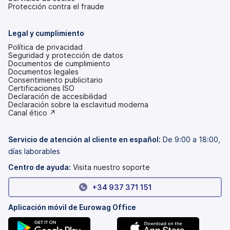
Protección contra el fraude
Legal y cumplimiento
Política de privacidad
Seguridad y protección de datos
Documentos de cumplimiento
Documentos legales
Consentimiento publicitario
Certificaciones ISO
Declaración de accesibilidad
(se
Declaración sobre la esclavitud moderna
abre
(se
Canal ético ↗
en
abre
una
en
pestaña
una
Servicio de atención al cliente en español:
De 9:00 a 18:00,
nueva)
pestaña
días laborables
nueva)
Centro de ayuda:
Visita nuestro soporte
+34 937 371 151
Aplicación móvil de Eurowag Office