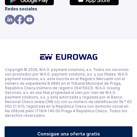
(se
(se
Redes sociales
abre
abre
en
en
(se
(se
(se
una
una
abre
abre
abre
pestaña
pestaña
en
en
en
nueva)
nueva)
una
una
una
pestaña
pestaña
pestaña
nueva)
nueva)
nueva)
Copyright © 2026, W.A.G. payment solutions, a.s. Todos los servicios
son prestados por W.A.G. payment solutions, a.s. y sus filiales. W.A.G.
payment solutions, a.s. está inscrita en el Registro Mercantil con el
número de expediente B 6882 en el Tribunal Municipal de Praga,
República Checa (número de registro 26415623). W.A.G. Issuing
Services, a.s. es una filial propiedad al cien por cien de W.A.G.
payment solutions, a.s. y está autorizada y regulada por el Banco
Nacional Checo (www.CNB.cz) con su número de identificación (N.º ID)
050 21 910, registrada en la República Checa con domicilio social en
Na Vítězné pláni 1719/4 140 00 Praga 4 República Checa . Todos los
derechos reservados.
Consigue una oferta gratis