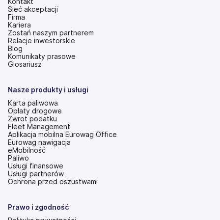
Kontakt
Sieć akceptacji
Firma
Kariera
Zostań naszym partnerem
Relacje inwestorskie
(otwiera
Blog
się
Komunikaty prasowe
w
Glosariusz
nowej
karcie)
Nasze produkty i usługi
Karta paliwowa
Opłaty drogowe
Zwrot podatku
Fleet Management
Aplikacja mobilna Eurowag Office
Eurowag nawigacja
eMobilność
Paliwo
Usługi finansowe
Usługi partnerów
Ochrona przed oszustwami
Prawo i zgodność