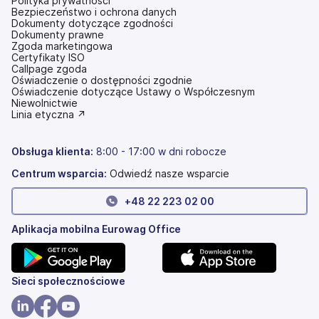
Polityka prywatności
Bezpieczeństwo i ochrona danych
Dokumenty dotyczące zgodności
Dokumenty prawne
Zgoda marketingowa
Certyfikaty ISO
Callpage zgoda
Oświadczenie o dostępności zgodnie
(otwiera
Oświadczenie dotyczące Ustawy o Współczesnym
się
Niewolnictwie
w
(otwiera
Linia etyczna ↗
nowej
się
karcie)
w
nowej
Obsługa klienta:
8:00 - 17:00 w dni robocze
karcie)
Centrum wsparcia:
Odwiedź nasze wsparcie
+
48 22 223 02 00
Aplikacja mobilna Eurowag Office
(otwiera
(otwiera
Sieci społecznościowe
się
się
w
w