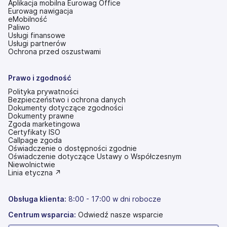
Aplikacja mobilna Eurowag Office
Eurowag nawigacja
eMobilność
Paliwo
Usługi finansowe
Usługi partnerów
Ochrona przed oszustwami
Prawo i zgodność
Polityka prywatności
Bezpieczeństwo i ochrona danych
Dokumenty dotyczące zgodności
Dokumenty prawne
Zgoda marketingowa
Certyfikaty ISO
Callpage zgoda
Oświadczenie o dostępności zgodnie
(otwiera
Oświadczenie dotyczące Ustawy o Współczesnym
się
Niewolnictwie
w
(otwiera
Linia etyczna ↗
nowej
się
karcie)
w
nowej
Obsługa klienta:
8:00 - 17:00 w dni robocze
karcie)
Centrum wsparcia:
Odwiedź nasze wsparcie