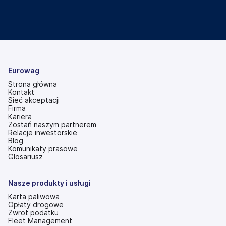
Eurowag
Strona główna
Kontakt
Sieć akceptacji
Firma
Kariera
Zostań naszym partnerem
Relacje inwestorskie
(otwiera
Blog
się
Komunikaty prasowe
w
Glosariusz
nowej
karcie)
Nasze produkty i usługi
Karta paliwowa
Opłaty drogowe
Zwrot podatku
Fleet Management