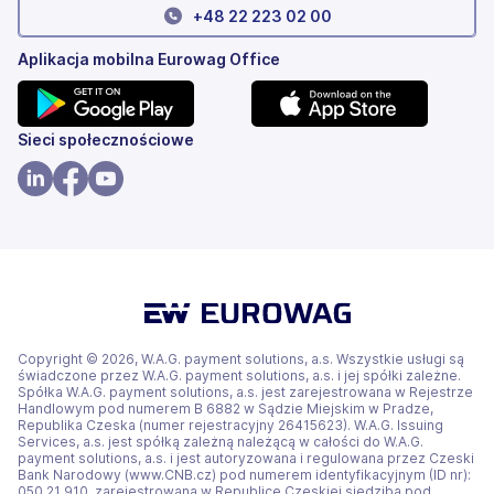
+
48 22 223 02 00
Aplikacja mobilna Eurowag Office
(otwiera
(otwiera
Sieci społecznościowe
się
się
w
w
(otwiera
(otwiera
(otwiera
nowej
nowej
się
się
się
karcie)
karcie)
w
w
w
nowej
nowej
nowej
karcie)
karcie)
karcie)
Copyright © 2026, W.A.G. payment solutions, a.s. Wszystkie usługi są
świadczone przez W.A.G. payment solutions, a.s. i jej spółki zależne.
Spółka W.A.G. payment solutions, a.s. jest zarejestrowana w Rejestrze
Handlowym pod numerem B 6882 w Sądzie Miejskim w Pradze,
Republika Czeska (numer rejestracyjny 26415623). W.A.G. Issuing
Services, a.s. jest spółką zależną należącą w całości do W.A.G.
payment solutions, a.s. i jest autoryzowana i regulowana przez Czeski
Bank Narodowy (www.CNB.cz) pod numerem identyfikacyjnym (ID nr):
050 21 910, zarejestrowana w Republice Czeskiej siedziba pod