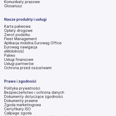
się
Komunikaty prasowe
w
Glosariusz
nowej
karcie)
Nasze produkty i usługi
Karta paliwowa
Opłaty drogowe
Zwrot podatku
Fleet Management
Aplikacja mobilna Eurowag Office
Eurowag nawigacja
eMobilność
Paliwo
Usługi finansowe
Usługi partnerów
Ochrona przed oszustwami
Prawo i zgodność
Polityka prywatności
Bezpieczeństwo i ochrona danych
Dokumenty dotyczące zgodności
Dokumenty prawne
Zgoda marketingowa
Certyfikaty ISO
Callpage zgoda