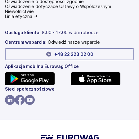
Oświadczenie o dostępności zgodnie
(otwiera
Oświadczenie dotyczące Ustawy o Współczesnym
się
Niewolnictwie
w
(otwiera
Linia etyczna ↗
nowej
się
karcie)
w
nowej
Obsługa klienta:
8:00 - 17:00 w dni robocze
karcie)
Centrum wsparcia:
Odwiedź nasze wsparcie
+
48 22 223 02 00
Aplikacja mobilna Eurowag Office
(otwiera
(otwiera
Sieci społecznościowe
się
się
w
w
(otwiera
(otwiera
(otwiera
nowej
nowej
się
się
się
karcie)
karcie)
w
w
w
nowej
nowej
nowej
karcie)
karcie)
karcie)