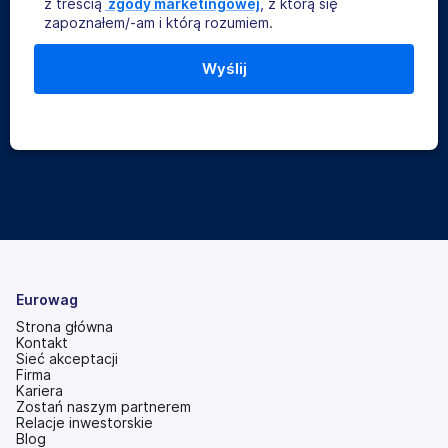
z treścią
 zgody marketingowej
, z którą się
zapoznałem/-am i którą rozumiem.
Eurowag
Strona główna
Kontakt
Sieć akceptacji
Firma
Kariera
Zostań naszym partnerem
Relacje inwestorskie
(otwiera
Blog