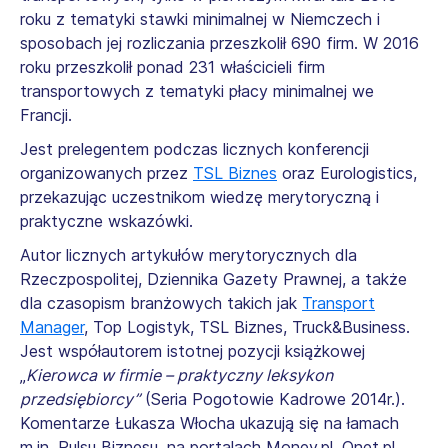
roku z tematyki stawki minimalnej w Niemczech i
sposobach jej rozliczania przeszkolił 690 firm. W 2016
roku przeszkolił ponad 231 właścicieli firm
transportowych z tematyki płacy minimalnej we
Francji.
Jest prelegentem podczas licznych konferencji
organizowanych przez
TSL Biznes
oraz Eurologistics,
przekazując uczestnikom wiedzę merytoryczną i
praktyczne wskazówki.
Autor licznych artykułów merytorycznych dla
Rzeczpospolitej, Dziennika Gazety Prawnej, a także
dla czasopism branżowych takich jak
Transport
Manager
, Top Logistyk, TSL Biznes, Truck&Business.
Jest współautorem istotnej pozycji książkowej
„
Kierowca w firmie – praktyczny leksykon
przedsiębiorcy”
(Seria Pogotowie Kadrowe 2014r.).
Komentarze Łukasza Włocha ukazują się na łamach
m.in. Pulsu Biznesu, na portalach Money.pl, Onet.pl.