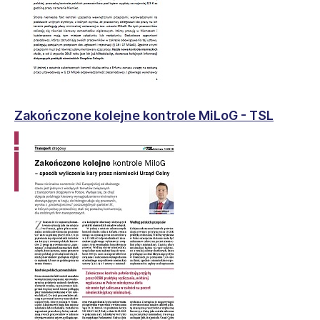
Zakończone kolejne kontrole MiLoG - TSL