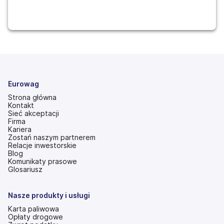
Eurowag
Strona główna
Kontakt
Sieć akceptacji
Firma
Kariera
Zostań naszym partnerem
Relacje inwestorskie
(otwiera
Blog
się
Komunikaty prasowe
w
Glosariusz
nowej
karcie)
Nasze produkty i usługi
Karta paliwowa
Opłaty drogowe