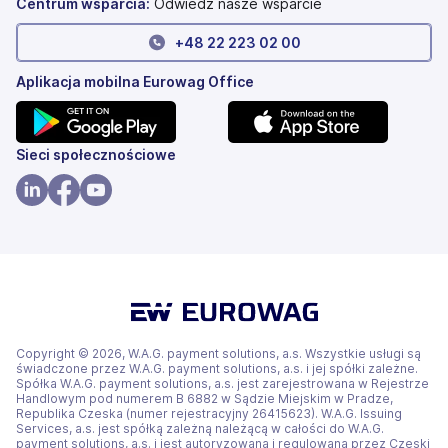
Centrum wsparcia:
Odwiedź nasze wsparcie
+
48 22 223 02 00
Aplikacja mobilna Eurowag Office
(otwiera
(otwiera
Sieci społecznościowe
się
się
w
w
(otwiera
(otwiera
(otwiera
nowej
nowej
się
się
się
karcie)
karcie)
w
w
w
nowej
nowej
nowej
karcie)
karcie)
karcie)
Copyright © 2026, W.A.G. payment solutions, a.s. Wszystkie usługi są
świadczone przez W.A.G. payment solutions, a.s. i jej spółki zależne.
Spółka W.A.G. payment solutions, a.s. jest zarejestrowana w Rejestrze
Handlowym pod numerem B 6882 w Sądzie Miejskim w Pradze,
Republika Czeska (numer rejestracyjny 26415623). W.A.G. Issuing
Services, a.s. jest spółką zależną należącą w całości do W.A.G.
payment solutions, a.s. i jest autoryzowana i regulowana przez Czeski