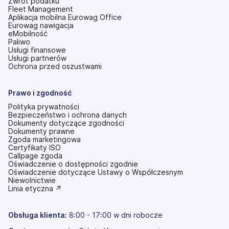
Zwrot podatku
Fleet Management
Aplikacja mobilna Eurowag Office
Eurowag nawigacja
eMobilność
Paliwo
Usługi finansowe
Usługi partnerów
Ochrona przed oszustwami
Prawo i zgodność
Polityka prywatności
Bezpieczeństwo i ochrona danych
Dokumenty dotyczące zgodności
Dokumenty prawne
Zgoda marketingowa
Certyfikaty ISO
Callpage zgoda
Oświadczenie o dostępności zgodnie
(otwiera
Oświadczenie dotyczące Ustawy o Współczesnym
się
Niewolnictwie
w
(otwiera
Linia etyczna ↗
nowej
się
karcie)
w
nowej
Obsługa klienta:
8:00 - 17:00 w dni robocze
karcie)