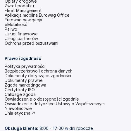
Opłaty drogowe
Zwrot podatku
Fleet Management
Aplikacja mobilna Eurowag Office
Eurowag nawigacja
eMobilność
Paliwo
Usługi finansowe
Usługi partnerów
Ochrona przed oszustwami
Prawo i zgodność
Polityka prywatności
Bezpieczeństwo i ochrona danych
Dokumenty dotyczące zgodności
Dokumenty prawne
Zgoda marketingowa
Certyfikaty ISO
Callpage zgoda
Oświadczenie o dostępności zgodnie
(otwiera
Oświadczenie dotyczące Ustawy o Współczesnym
się
Niewolnictwie
w
(otwiera
Linia etyczna ↗
nowej
się
karcie)
w
nowej
Obsługa klienta:
8:00 - 17:00 w dni robocze