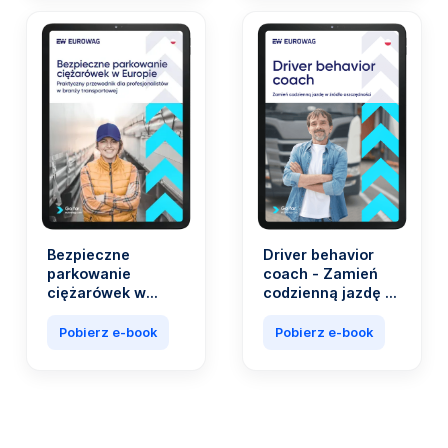
wydatków firm z
branży
transportowej.
Bezpieczne
Driver behavior
parkowanie
coach - Zamień
ciężarówek w
codzienną jazdę w
Europie.
źródło
Praktyczny
oszczędności
Pobierz e-book
Pobierz e-book
przewodnik dla
profesjonalistów
w branży
transportowej.