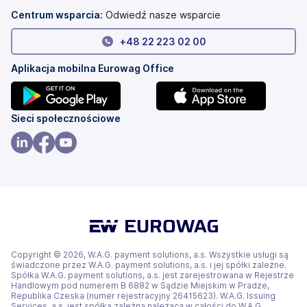
karcie)
Centrum wsparcia:
Odwiedź nasze wsparcie
+
48 22 223 02 00
Aplikacja mobilna Eurowag Office
(otwiera
(otwiera
Sieci społecznościowe
się
się
w
w
(otwiera
(otwiera
(otwiera
nowej
nowej
się
się
się
karcie)
karcie)
w
w
w
nowej
nowej
nowej
karcie)
karcie)
karcie)
Copyright © 2026, W.A.G. payment solutions, a.s. Wszystkie usługi są
świadczone przez W.A.G. payment solutions, a.s. i jej spółki zależne.
Spółka W.A.G. payment solutions, a.s. jest zarejestrowana w Rejestrze
Handlowym pod numerem B 6882 w Sądzie Miejskim w Pradze,
Republika Czeska (numer rejestracyjny 26415623). W.A.G. Issuing
Services, a.s. jest spółką zależną należącą w całości do W.A.G.