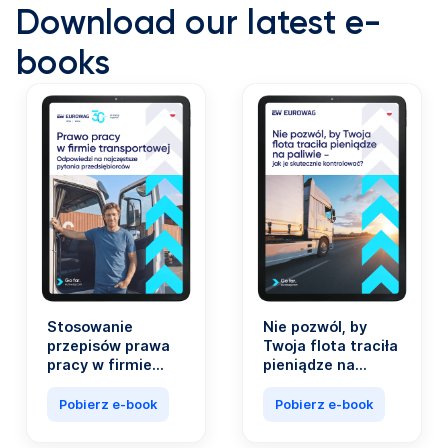
Download our latest e-
books
Stosowanie
Nie pozwól, by
przepisów prawa
Twoja flota traciła
pracy w firmie
pieniądze na
transportowej nie
paliwie. Koszty
musi być
paliwa stanowią
Pobierz e-book
Pobierz e-book
skomplikowane.
nawet 40 proc.
wszystkich