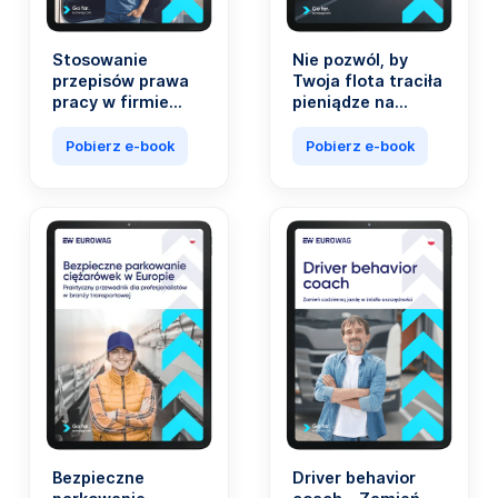
Stosowanie
Nie pozwól, by
przepisów prawa
Twoja flota traciła
pracy w firmie
pieniądze na
transportowej nie
paliwie. Koszty
musi być
paliwa stanowią
Pobierz e-book
Pobierz e-book
skomplikowane.
nawet 40 proc.
wszystkich
wydatków firm z
branży
transportowej.
Bezpieczne
Driver behavior