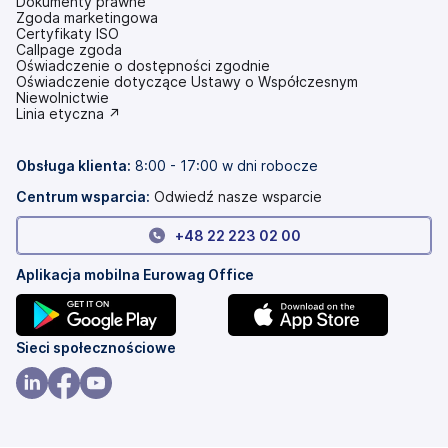
Dokumenty prawne
Zgoda marketingowa
Certyfikaty ISO
Callpage zgoda
Oświadczenie o dostępności zgodnie
(otwiera
Oświadczenie dotyczące Ustawy o Współczesnym
się
Niewolnictwie
w
(otwiera
Linia etyczna ↗
nowej
się
karcie)
w
nowej
Obsługa klienta:
8:00 - 17:00 w dni robocze
karcie)
Centrum wsparcia:
Odwiedź nasze wsparcie
+
48 22 223 02 00
Aplikacja mobilna Eurowag Office
(otwiera
(otwiera
Sieci społecznościowe
się
się
w
w
(otwiera
(otwiera
(otwiera
nowej
nowej
się
się
się
karcie)
karcie)