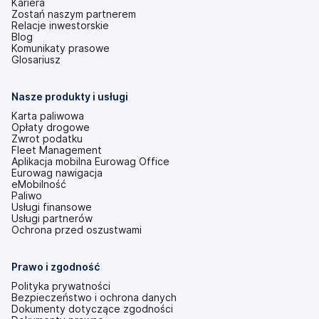
Kariera
Zostań naszym partnerem
Relacje inwestorskie
(otwiera
Blog
się
Komunikaty prasowe
w
Glosariusz
nowej
karcie)
Nasze produkty i usługi
Karta paliwowa
Opłaty drogowe
Zwrot podatku
Fleet Management
Aplikacja mobilna Eurowag Office
Eurowag nawigacja
eMobilność
Paliwo
Usługi finansowe
Usługi partnerów
Ochrona przed oszustwami
Prawo i zgodność
Polityka prywatności
Bezpieczeństwo i ochrona danych
Dokumenty dotyczące zgodności