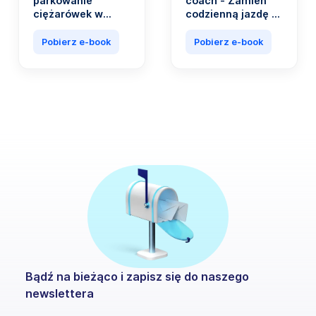
parkowanie
coach - Zamień
ciężarówek w
codzienną jazdę w
Europie.
źródło
Praktyczny
oszczędności
Pobierz e-book
Pobierz e-book
przewodnik dla
profesjonalistów
w branży
transportowej.
Bądź na bieżąco i zapisz się do naszego
newslettera