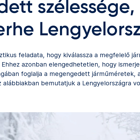
tt szélessége, 
erhe Lengyelor
tikus feladata, hogy kiválassza a megfelelő jár
. Ehhez azonban elengedhetetlen, hogy ismerje 
magában foglalja a megengedett járműméretek, 
Az alábbiakban bemutatjuk a Lengyelországra v