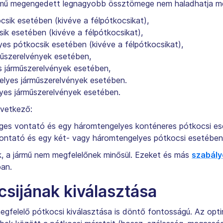
rmű megengedett legnagyobb össztömege nem haladhatja me
sik esetében (kivéve a félpótkocsikat),
ik esetében (kivéve a félpótkocsikat),
yes pótkocsik esetében (kivéve a félpótkocsikat),
műszerelvények esetében,
s járműszerelvények esetében,
elyes járműszerelvények esetében.
yes járműszerelvények esetében.
övetkező:
ges vontató és egy háromtengelyes konténeres pótkocsi eset
ntató és egy két- vagy háromtengelyes pótkocsi esetében i
ik, a jármű nem megfelelőnek minősül. Ezeket és más
szabályo
ban.
csijának kiválasztása
egfelelő pótkocsi kiválasztása is döntő fontosságú. Az opt