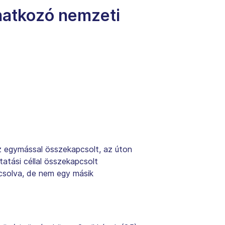
natkozó nemzeti
az egymással összekapcsolt, az úton
tási céllal összekapcsolt
csolva, de nem egy másik