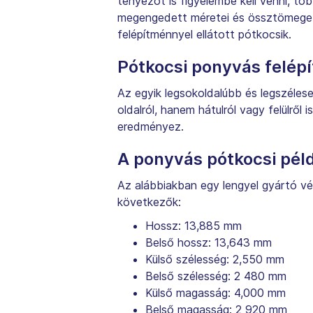
tényezőt is figyelembe kell venni, t
megengedett méretei és össztömege f
felépítménnyel ellátott pótkocsik.
Pótkocsi ponyvás felép
Az egyik legsokoldalúbb és legszéles
oldalról, hanem hátulról vagy felülről
eredményez.
A ponyvás pótkocsi pél
Az alábbiakban egy lengyel gyártó vél
következők:
Hossz: 13,885 mm
Belső hossz: 13,643 mm
Külső szélesség: 2,550 mm
Belső szélesség: 2 480 mm
Külső magasság: 4,000 mm
Belső magasság: 2 920 mm