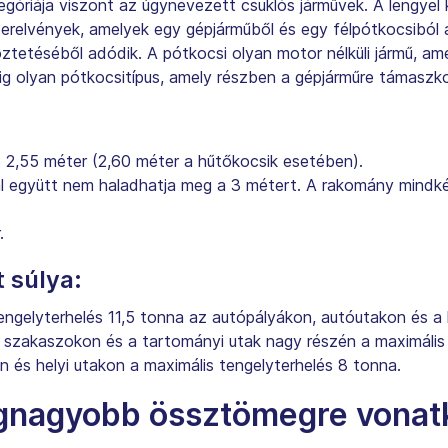
egóriája viszont az úgynevezett csuklós járművek. A lengyel
erelvények, amelyek egy gépjárműből és egy félpótkocsiból á
ztetéséből adódik. A pótkocsi olyan motor nélküli jármű, am
ig olyan pótkocsitípus, amely részben a gépjárműre támaszkod
 2,55 méter (2,60 méter a hűtőkocsik esetében).
l együtt nem haladhatja meg a 3 métert. A rakomány mindkét
.
 súlya:
engelyterhelés 11,5 tonna az autópályákon, autóutakon és a
szakaszokon és a tartományi utak nagy részén a maximális 
és helyi utakon a maximális tengelyterhelés 8 tonna.
gnagyobb össztömegre vonatk