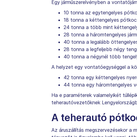
Egy járműszerelvényben a vontatójá
10 tonna az egytengelyes pótkoc
18 tonna a kéttengelyes pótkocs
24 tonna a több mint kéttengel
28 tonna a háromtengelyes jár
40 tonna a legalább öttengelye
28 tonna a legfeljebb négy teng
40 tonna a négynél több tengel
A helyzet egy vontatóegységgel a k
42 tonna egy kéttengelyes nyer
44 tonna egy háromtengelyes vo
Ha e paraméterek valamelyikét túllép
teherautóvezetőknek Lengyelország
A teherautó pótko
Az áruszállítás megszervezésekor a m