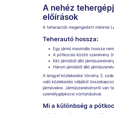
A nehéz tehergép
előírások
A teherautók megengedett méretei L
Teherautó hossza:
Egy jármű maximális hossza nem
A pótkocsis közúti szerelvény (
Két járműből álló járműszerelvén
Három járműből álló járműszerel
A lengyel közlekedési törvény 2. sza
való közlekedés céljából összekapcs
járművekre. Járműszerelvényről van 
személygépkocsi vontatásával.
Mi a különbség a pótkoc