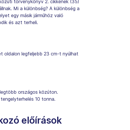
 közúti törvénykönyv 2. cikkének (35)
llnak. Mi a különbség? A különbség a
elyet egy másik járműhöz való
ik és azt terheli.
 oldalon legfeljebb 23 cm-t nyúlhat
 legtöbb országos közúton.
tengelyterhelés 10 tonna.
ozó előírások