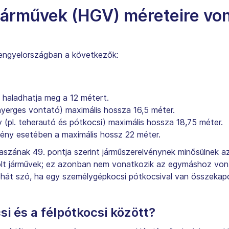
járművek (HGV) méreteire vo
engyelországban a következők:
 haladhatja meg a 12 métert.
nyerges vontató) maximális hossza 16,5 méter.
y (pl. teherautó és pótkocsi) maximális hossza 18,75 méter.
vény esetében a maximális hossz 22 méter.
kaszának 49. pontja szerint járműszerelvénynek minősülnek 
olt járművek; ez azonban nem vonatkozik az egymáshoz vonta
tehát szó, ha egy személygépkocsi pótkocsival van összekap
si és a félpótkocsi között?