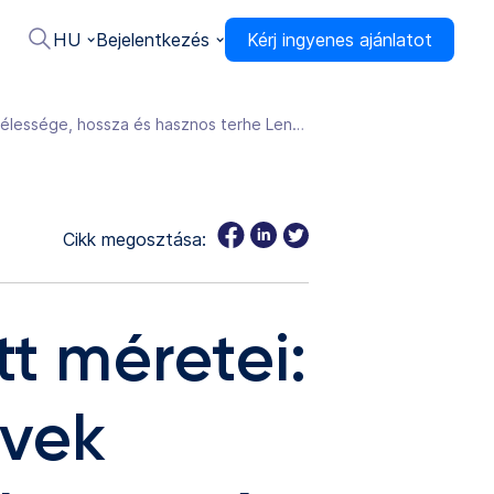
HU
Bejelentkezés
Kérj ingyenes ajánlatot
A teherautók megengedett méretei: Mekkora a tehergépjárművek megengedett szélessége, hossza és hasznos terhe Lengyelországban?
Cikk megosztása:
t méretei:
űvek