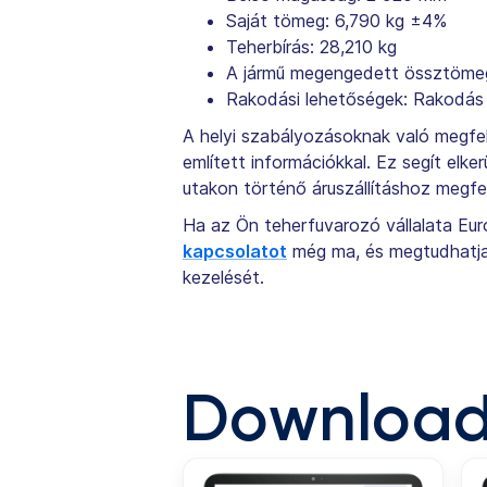
Saját tömeg: 6,790 kg ±4%
Teherbírás: 28,210 kg
A jármű megengedett össztömeg
Rakodási lehetőségek: Rakodás hát
A helyi szabályozásoknak való megfel
említett információkkal. Ez segít elke
utakon történő áruszállításhoz megfel
Ha az Ön teherfuvarozó vállalata Eur
kapcsolatot
még ma, és megtudhatja, 
kezelését.
Download 