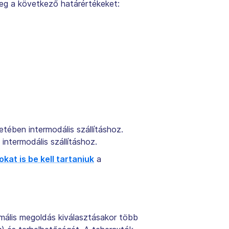
g a következő határértékeket:
ében intermodális szállításhoz.
ntermodális szállításhoz.
kat is be kell tartaniuk
a
imális megoldás kiválasztásakor több