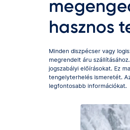
megengede
hasznos t
Minden diszpécser vagy logisz
megrendelt áru szállításához
jogszabályi előírásokat. Ez 
tengelyterhelés ismeretét. 
legfontosabb információkat.