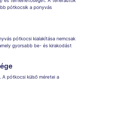
g) és terhelhetőségét. A teherautók
űbb pótkocsik a ponyvás
nyvás pótkocsi kialakítása nemcsak
, amely gyorsabb be- és kirakodást
sége
. A pótkocsi külső méretei a