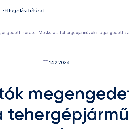
k
Elfogadási hálózat
14.2.2024
tók megengedet
a tehergépjárm