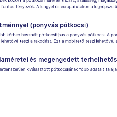
öbbek között a pótkocsi méreteit (hossz, szélesség, magassá
ontos tényezők. A lengyel és európai utakon a legnépszer
ítménnyel (ponyvás pótkocsi)
ebb körben használt pótkocsitípus a ponyvás pótkocsi. A po
 is lehetővé teszi a rakodást. Ezt a mobiltető teszi lehetővé
daméretei és megengedett terhelhető
etlenszerűen kiválasztott pótkocsijának főbb adatait találja