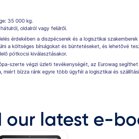
e: 35 000 kg.
ulról, oldalról vagy felülről.
elés érdekében a diszpécserek és a logisztikai szakemberek 
rülni a költséges bírságokat és büntetéseket, és lehetővé te
elő pótkocsi kiválasztásakor.
ópa-szerte végzi üzleti tevékenységét, az Eurowag segíthet 
miért bízza ránk egyre több ügyfél a logisztikai és szállítás
our latest e-bo