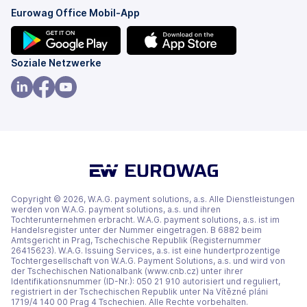
Eurowag Office Mobil-App
(wird
(wird
Soziale Netzwerke
in
in
einem
einem
(wird
(wird
(wird
neuen
neuen
in
in
in
Tab
Tab
einem
einem
einem
geöffnet)
geöffnet)
neuen
neuen
neuen
Tab
Tab
Tab
geöffnet)
geöffnet)
geöffnet)
Copyright © 2026, W.A.G. payment solutions, a.s. Alle Dienstleistungen
werden von W.A.G. payment solutions, a.s. und ihren
Tochterunternehmen erbracht. W.A.G. payment solutions, a.s. ist im
Handelsregister unter der Nummer eingetragen. B 6882 beim
Amtsgericht in Prag, Tschechische Republik (Registernummer
26415623). W.A.G. Issuing Services, a.s. ist eine hundertprozentige
Tochtergesellschaft von W.A.G. Payment Solutions, a.s. und wird von
der Tschechischen Nationalbank (www.cnb.cz) unter ihrer
Identifikationsnummer (ID-Nr.): 050 21 910 autorisiert und reguliert,
registriert in der Tschechischen Republik unter Na Vítězné pláni
1719/4 140 00 Prag 4 Tschechien. Alle Rechte vorbehalten.