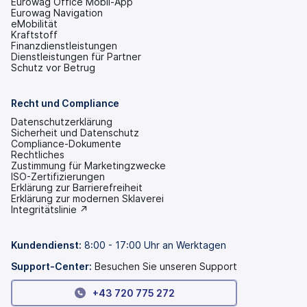
Eurowag Office Mobil-App
Eurowag Navigation
eMobilität
Kraftstoff
Finanzdienstleistungen
Dienstleistungen für Partner
Schutz vor Betrug
Recht und Compliance
Datenschutzerklärung
Sicherheit und Datenschutz
Compliance-Dokumente
Rechtliches
Zustimmung für Marketingzwecke
ISO-Zertifizierungen
Erklärung zur Barrierefreiheit
(wird
Erklärung zur modernen Sklaverei
in
(wird
Integritätslinie ↗
einem
in
neuen
einem
Tab
neuen
Kundendienst:
8:00 - 17:00 Uhr an Werktagen
geöffnet)
Tab
geöffnet)
Support-Center:
Besuchen Sie unseren Support
+43 720 775 272