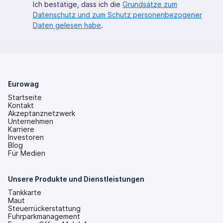
Ich bestätige, dass ich die
Grundsätze zum
Datenschutz und zum Schutz personenbezogener
Daten gelesen habe
.
Eurowag
Startseite
Kontakt
Akzeptanznetzwerk
Unternehmen
Karriere
Investoren
(wird
Blog
in
Für Medien
einem
neuen
Tab
Unsere Produkte und Dienstleistungen
geöffnet)
Tankkarte
Maut
Steuerrückerstattung
Fuhrparkmanagement