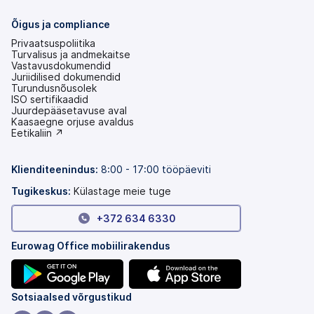
Õigus ja compliance
Privaatsuspoliitika
Turvalisus ja andmekaitse
Vastavusdokumendid
Juriidilised dokumendid
Turundusnõusolek
ISO sertifikaadid
Juurdepääsetavuse aval
(avaneb
Kaasaegne orjuse avaldus
uuel
(avaneb
Eetikaliin ↗
vahekaardil)
uuel
vahekaardil)
Klienditeenindus:
8:00 - 17:00 tööpäeviti
Tugikeskus:
Külastage meie tuge
+372 634 6330
Eurowag Office mobiilirakendus
(avaneb
(avaneb
Sotsiaalsed võrgustikud
uuel
uuel