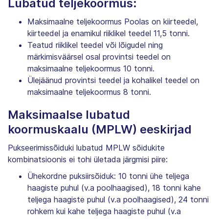
Lubatud teljekoormus:
Maksimaalne teljekoormus Poolas on kiirteedel,
kiirteedel ja enamikul riiklikel teedel 11,5 tonni.
Teatud riiklikel teedel või lõigudel ning
märkimisväärsel osal provintsi teedel on
maksimaalne teljekoormus 10 tonni.
Ülejäänud provintsi teedel ja kohalikel teedel on
maksimaalne teljekoormus 8 tonni.
Maksimaalse lubatud
koormuskaalu (MPLW) eeskirjad
Pukseerimissõiduki lubatud MPLW sõidukite
kombinatsioonis ei tohi ületada järgmisi piire:
Ühekordne puksiirsõiduk: 10 tonni ühe teljega
haagiste puhul (v.a poolhaagised), 18 tonni kahe
teljega haagiste puhul (v.a poolhaagised), 24 tonni
rohkem kui kahe teljega haagiste puhul (v.a