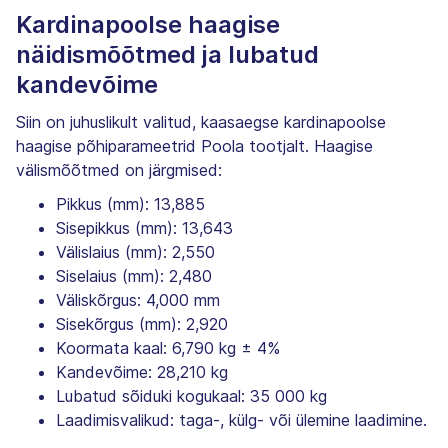
Kardinapoolse haagise
näidismõõtmed ja lubatud
kandevõime
Siin on juhuslikult valitud, kaasaegse kardinapoolse
haagise põhiparameetrid Poola tootjalt. Haagise
välismõõtmed on järgmised:
Pikkus (mm): 13,885
Sisepikkus (mm): 13,643
Välislaius (mm): 2,550
Siselaius (mm): 2,480
Väliskõrgus: 4,000 mm
Sisekõrgus (mm): 2,920
Koormata kaal: 6,790 kg ± 4%
Kandevõime: 28,210 kg
Lubatud sõiduki kogukaal: 35 000 kg
Laadimisvalikud: taga-, külg- või ülemine laadimine.