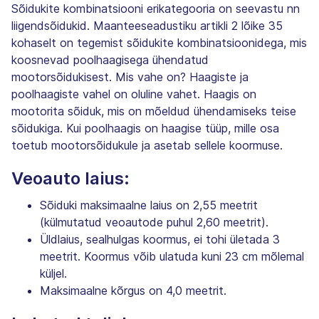
Sõidukite kombinatsiooni erikategooria on seevastu nn
liigendsõidukid. Maanteeseadustiku artikli 2 lõike 35
kohaselt on tegemist sõidukite kombinatsioonidega, mis
koosnevad poolhaagisega ühendatud
mootorsõidukisest. Mis vahe on? Haagiste ja
poolhaagiste vahel on oluline vahet. Haagis on
mootorita sõiduk, mis on mõeldud ühendamiseks teise
sõidukiga. Kui poolhaagis on haagise tüüp, mille osa
toetub mootorsõidukule ja asetab sellele koormuse.
Veoauto laius:
Sõiduki maksimaalne laius on 2,55 meetrit
(külmutatud veoautode puhul 2,60 meetrit).
Üldlaius, sealhulgas koormus, ei tohi ületada 3
meetrit. Koormus võib ulatuda kuni 23 cm mõlemal
küljel.
Maksimaalne kõrgus on 4,0 meetrit.