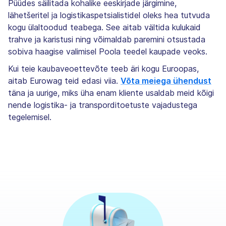
Püüdes säilitada kohalike eeskirjade järgimine,
lähetšeritel ja logistikaspetsialistidel oleks hea tutvuda
kogu ülaltoodud teabega. See aitab vältida kulukaid
trahve ja karistusi ning võimaldab paremini otsustada
sobiva haagise valimisel Poola teedel kaupade veoks.
Kui teie kaubaveoettevõte teeb äri kogu Euroopas,
aitab Eurowag teid edasi viia.
Võta meiega ühendust
täna ja uurige, miks üha enam kliente usaldab meid kõigi
nende logistika- ja transporditoetuste vajadustega
tegelemisel.