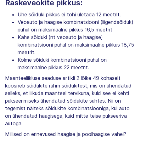
Raskeveokite pikkus:
Ühe sõiduki pikkus ei tohi ületada 12 meetrit.
Veoauto ja haagise kombinatsiooni (liigendsõiduk)
puhul on maksimaalne pikkus 16,5 meetrit.
Kahe sõiduki (nt veoauto ja haagise)
kombinatsiooni puhul on maksimaalne pikkus 18,75
meetrit.
Kolme sõiduki kombinatsiooni puhul on
maksimaalne pikkus 22 meetrit.
Maanteeliikluse seaduse artikli 2 lõike 49 kohaselt
koosneb sõidukite rühm sõidukitest, mis on ühendatud
selleks, et liikuda maanteel tervikuna, kuid see ei kehti
pukseerimiseks ühendatud sõidukite suhtes. Nii on
tegemist näiteks sõidukite kombinatsiooniga, kui auto
on ühendatud haagisega, kuid mitte teise pukseeriva
autoga.
Millised on erinevused haagise ja poolhaagise vahel?