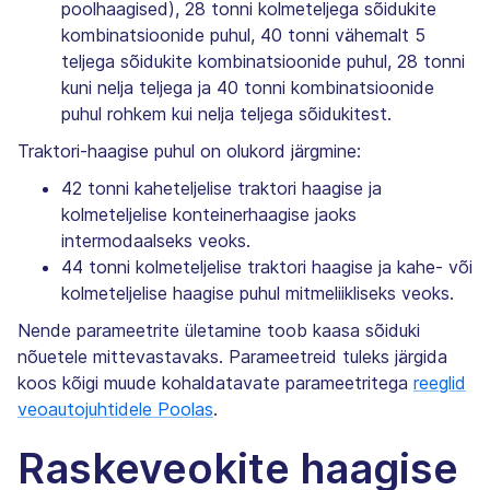
poolhaagised), 28 tonni kolmeteljega sõidukite
kombinatsioonide puhul, 40 tonni vähemalt 5
teljega sõidukite kombinatsioonide puhul, 28 tonni
kuni nelja teljega ja 40 tonni kombinatsioonide
puhul rohkem kui nelja teljega sõidukitest.
Traktori-haagise puhul on olukord järgmine:
42 tonni kaheteljelise traktori haagise ja
kolmeteljelise konteinerhaagise jaoks
intermodaalseks veoks.
44 tonni kolmeteljelise traktori haagise ja kahe- või
kolmeteljelise haagise puhul mitmeliikliseks veoks.
Nende parameetrite ületamine toob kaasa sõiduki
nõuetele mittevastavaks. Parameetreid tuleks järgida
koos kõigi muude kohaldatavate parameetritega
reeglid
veoautojuhtidele Poolas
.
Raskeveokite haagise