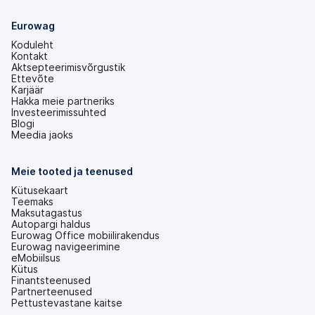
Eurowag
Koduleht
Kontakt
Aktsepteerimisvõrgustik
Ettevõte
Karjäär
Hakka meie partneriks
Investeerimissuhted
(avaneb
Blogi
uuel
Meedia jaoks
vahekaardil)
Meie tooted ja teenused
Kütusekaart
Teemaks
Maksutagastus
Autopargi haldus
Eurowag Office mobiilirakendus
Eurowag navigeerimine
eMobiilsus
Kütus
Finantsteenused
Partnerteenused
Pettustevastane kaitse