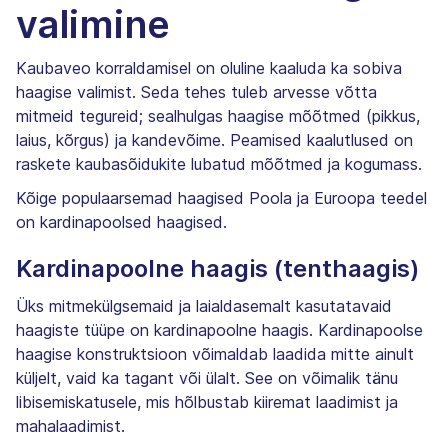
valimine
Kaubaveo korraldamisel on oluline kaaluda ka sobiva
haagise valimist. Seda tehes tuleb arvesse võtta
mitmeid tegureid; sealhulgas haagise mõõtmed (pikkus,
laius, kõrgus) ja kandevõime. Peamised kaalutlused on
raskete kaubasõidukite lubatud mõõtmed ja kogumass.
Kõige populaarsemad haagised Poola ja Euroopa teedel
on kardinapoolsed haagised.
Kardinapoolne haagis (tenthaagis)
Üks mitmekülgsemaid ja laialdasemalt kasutatavaid
haagiste tüüpe on kardinapoolne haagis. Kardinapoolse
haagise konstruktsioon võimaldab laadida mitte ainult
küljelt, vaid ka tagant või ülalt. See on võimalik tänu
libisemiskatusele, mis hõlbustab kiiremat laadimist ja
mahalaadimist.