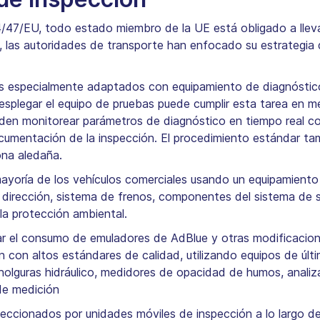
/47/EU, todo estado miembro de la UE está obligado a lleva
 las autoridades de transporte han enfocado su estrategia d
s especialmente adaptados con equipamiento de diagnóstico in
desplegar el equipo de pruebas puede cumplir esta tarea en 
ueden monitorear parámetros de diagnóstico en tiempo real c
umentación de la inspección. El procedimiento estándar tamb
ona aledaña.
 mayoría de los vehículos comerciales usando un equipamiento
rección, sistema de frenos, componentes del sistema de su
la protección ambiental.
ar el consumo de emuladores de AdBlue y otras modificacion
n con altos estándares de calidad, utilizando equipos de últ
 holguras hidráulico, medidores de opacidad de humos, anali
de medición
eccionados por unidades móviles de inspección a lo largo de