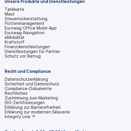
Tab
Unsere Produkte und Dienstleistungen
geöffnet)
Tankkarte
Maut
Steuerrückerstattung
Flottenmanagement
Eurowag Office Mobil-App
Eurowag-Navigation
eMobilität
Kraftstoff
Finanzdienstleistungen
Dienstleistungen für Partner
Schutz vor Betrug
Recht und Compliance
Datenschutzerklärung
Sicherheit und Datenschutz
Compliance-Dokumente
Rechtliches
Zustimmung zum Marketing
ISO-Zertifizierungen
Erklärung zur Barrierefreiheit
(wird
Erklärung zur modernen Sklaverei
in
(wird
Integrity Line ↗
einem
in
neuen
einem
Tab
neuen