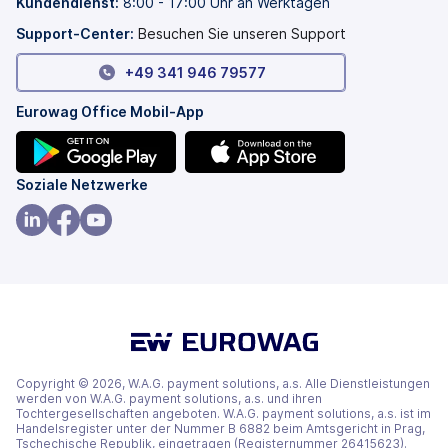
Kundendienst
:
8:00 - 17:00 Uhr an Werktagen
geöffnet)
Tab
geöffnet)
Support-Center:
Besuchen Sie unseren Support
+49 341 946 79577
Eurowag Office Mobil-App
(wird
(wird
Soziale Netzwerke
in
in
einem
einem
(wird
(wird
(wird
neuen
neuen
in
in
in
Tab
Tab
einem
einem
einem
geöffnet)
geöffnet)
neuen
neuen
neuen
Tab
Tab
Tab
geöffnet)
geöffnet)
geöffnet)
Copyright © 2026, W.A.G. payment solutions, a.s. Alle Dienstleistungen
werden von W.A.G. payment solutions, a.s. und ihren
Tochtergesellschaften angeboten. W.A.G. payment solutions, a.s. ist im
Handelsregister unter der Nummer B 6882 beim Amtsgericht in Prag,
Tschechische Republik, eingetragen (Registernummer 26415623).